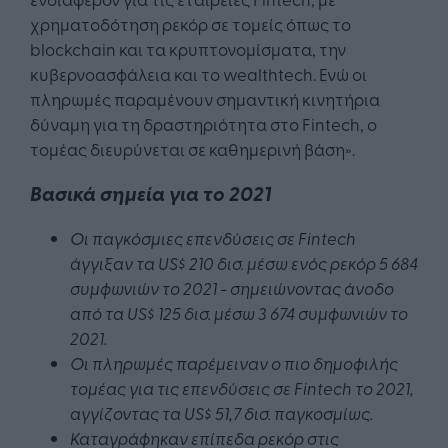
χρηματοδότηση ρεκόρ σε τομείς όπως το
blockchain και τα κρυπτονομίσματα, την
κυβερνοασφάλεια και το wealthtech. Ενώ οι
πληρωμές παραμένουν σημαντική κινητήρια
δύναμη για τη δραστηριότητα στο Fintech, ο
τομέας διευρύνεται σε καθημερινή βάση».
Βασικά σημεία για το 2021
Οι παγκόσμιες επενδύσεις σε Fintech
άγγιξαν τα US$ 210 δισ. μέσω ενός ρεκόρ 5 684
συμφωνιών το 2021 - σημειώνοντας άνοδο
από τα US$ 125 δισ. μέσω 3 674 συμφωνιών το
2021.
Οι πληρωμές παρέμειναν ο πιο δημοφιλής
τομέας για τις επενδύσεις σε Fintech το 2021,
αγγίζοντας τα US$ 51,7 δισ. παγκοσμίως.
Καταγράφηκαν επίπεδα ρεκόρ στις