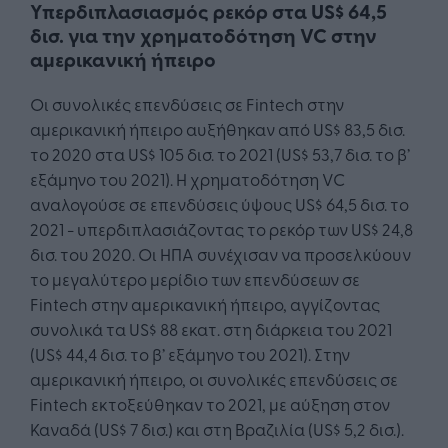
Υπερδιπλασιασμός ρεκόρ στα US$ 64,5
δισ. για την χρηματοδότηση VC στην
αμερικανική ήπειρο
Οι συνολικές επενδύσεις σε Fintech στην
αμερικανική ήπειρο αυξήθηκαν από US$ 83,5 δισ.
το 2020 στα US$ 105 δισ. το 2021 (US$ 53,7 δισ. το β’
εξάμηνο του 2021). Η χρηματοδότηση VC
αναλογούσε σε επενδύσεις ύψους US$ 64,5 δισ. το
2021 - υπερδιπλασιάζοντας το ρεκόρ των US$ 24,8
δισ. του 2020. Οι ΗΠΑ συνέχισαν να προσελκύουν
το μεγαλύτερο μερίδιο των επενδύσεων σε
Fintech στην αμερικανική ήπειρο, αγγίζοντας
συνολικά τα US$ 88 εκατ. στη διάρκεια του 2021
(US$ 44,4 δισ. το β’ εξάμηνο του 2021). Στην
αμερικανική ήπειρο, οι συνολικές επενδύσεις σε
Fintech εκτοξεύθηκαν το 2021, με αύξηση στον
Καναδά (US$ 7 δισ.) και στη Βραζιλία (US$ 5,2 δισ.).