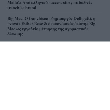
Mailo’s: Από ελληνικό success story σε διεθνές
franchise brand
Big Mac: Ο franchisee - δημιουργός Delligatti, η
«νονά» Esther Rose & ο οικονομικός δείκτης Big
Mac ως εργαλείο μέτρησης της αγοραστικής
δύναμης