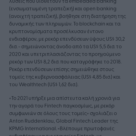
λύσεις που υιοθετούν τα embedded banking
(ενσωματωμένη τραπεζική) και open banking
(ανοιχτή τραπεζική), βοήθησε στη διατήρηση της
δυναμικής των πληρωμών. Το blockchain και τα
κρυπτονομίσματα προσέλκυσαν έντονο
ενδιαφέρον, με ρεκόρ επενδύσεων ύψους US$ 30,2
δισ. - σημειώνοντας άνοδο από τα US$ 5,5 δισ. το
2020 και υπετριπλασιάζοντας το προηγούμενο
ρεκόρ των US$ 8,2 δισ. που καταγράφηκε το 2018.
Ρεκόρ επενδύσεων επίσης σημειώθηκε στους
τομείς της κυβερνοασφάλειας (US$ 4,85 δισ.) και
του Wealthtech (US$ 1,62 δισ.).
«Το 2021 υπήρξε μια απίστευτα καλή χρονιά για
την αγορά του Fintech παγκοσμίως, με ρεκόρ
συμφωνιών σε όλους τους τομείς» σχολιάζει ο
Anton Ruddenklau, Global Fintech Leader της
KPMG International. «Βλέπουμε πρωτοφανές
ενδιαφέρον για τις εταιρείες Fintech, με