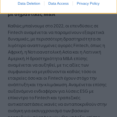
Data Deletion
Data Access
Privacy Policy
Περισσότερη ανάπτυξη στον ορίζοντα,
με σημαντικές Μ&Α
Καθώς μπαίνουμε στο 2022, οι επενδύσεις σε
Fintech αναμένεται να παραμείνουν εξαιρετικά
δυναμικές, με περισσότερη δραστηριότητα σε
λιγότερο αναπτυγμένες αγορές Fintech, όπως η
Αφρική, η Νοτιοανατολική Ασία και η Λατινική
Αμερική. Η δραστηριότητα M&A επίσης
αναμένεται να αυξηθεί, με τις αξίες των
συμφωνιών να μεγεθύνονται καθώς τόσο οι
εταιρείες όσο και οι Fintech έχουν στόχο την
ανάπτυξη και την κλιμάκωση. Αναμένεται επίσης
αυξανόμενο ενδιαφέρον για λύσεις ESG με
επίκεντρο το Fintech και τραπεζικές
αντικαταστάσεις ικανές να ανταποκριθούν στην
ανάγκη για εκσυγχρονισμό των βασικών
τραπεζικών πλατφορμών. Θα υπάρξει επίσης