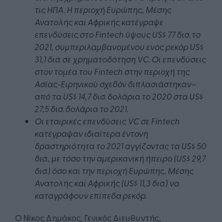
τις ΗΠΑ. Η περιοχή Ευρώπης, Μέσης
Ανατολής και Αφρικής κατέγραψε
επενδύσεις στο Fintech ύψους US$ 77 δισ. το
2021, συμπεριλαμβανομένου ενός ρεκόρ US$
31,1 δισ. σε χρηματοδότηση VC. Οι επενδύσεις
στον τομέα του Fintech στην περιοχή της
Ασίας-Ειρηνικού σχεδόν διπλασιάστηκαν–
από τα US$ 14,7 δισ. δολάρια το 2020 στα US$
27,5 δισ. δολάρια το 2021.
Οι εταιρικές επενδύσεις VC σε Fintech
κατέγραψαν ιδιαίτερα έντονη
δραστηριότητα το 2021 αγγίζοντας τα US$ 50
δισ., με τόσο την αμερικανική ήπειρο (US$ 29,7
δισ.) όσο και την περιοχή Ευρώπης, Μέσης
Ανατολής και Αφρικής (US$ 11,3 δισ.) να
καταγράφουν επίπεδα ρεκόρ.
Ο Νίκος Δημάκος, Γενικός Διευθυντής,