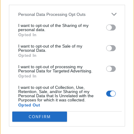
third parties.
εκατ.).
Personal Data Processing Opt Outs
Οι συνολικές επενδύσεις σε Fintech στην
περιοχή Ασίας-Ειρηνικού σημείωσαν
I want to opt-out of the Sharing of my
personal data.
αύξηση σε ετήσια βάση στα US$ 27,5 δισ.
Opted In
I want to opt-out of the Sale of my
Μετά από μια πτώση στα US$ 14,7 δισ. το 2020, η
Personal Data.
χρηματοδότηση Fintech στην περιοχή Ασίας
Opted In
Ειρηνικού αυξήθηκε στα US$ 27,5 δισ. το 2021 (US$
I want to opt-out of processing my
17,4 δισ. το β’ εξάμηνο του 2021). Η χρηματοδότηση
Personal Data for Targeted Advertising.
Opted In
VC επίσης επανέκαμψε - σημειώνοντας αύξηση
από τα US$ 11,5 δισ. το 2020 στα US$ 19,6 δισ. το
I want to opt-out of Collection, Use,
2021. Η Ινδία (US$ 7,2 δισ) και η Νότια Κορέα (US$ 3
Retention, Sale, and/or Sharing of my
Personal Data that Is Unrelated with the
δισ.) κατέγραψαν και οι δύο ρεκόρ στις επενδύσεις
Purposes for which it was collected.
Opted Out
σε Fintech στη διάρκεια του 2021, ενώ οι
επενδύσεις στη Σιγκαπούρη ( US$ 4 δισ.) και την
CONFIRM
Αυστραλία ( US$ 2,6 δισ.) παρέμειναν ιδιαίτερα
υψηλές