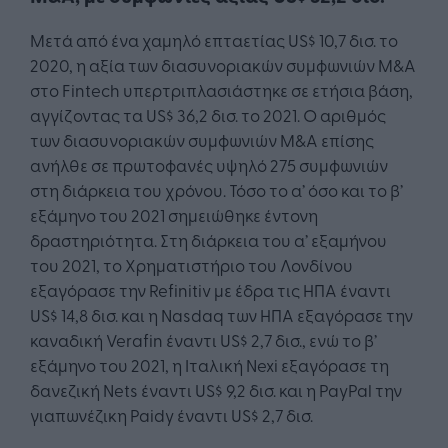
Μετά από ένα χαμηλό επταετίας US$ 10,7 δισ. το
2020, η αξία των διασυνοριακών συμφωνιών M&A
στο Fintech υπερτριπλασιάστηκε σε ετήσια βάση,
αγγίζοντας τα US$ 36,2 δισ. το 2021. Ο αριθμός
των διασυνοριακών συμφωνιών M&A επίσης
ανήλθε σε πρωτοφανές υψηλό 275 συμφωνιών
στη διάρκεια του χρόνου. Τόσο το α’ όσο και το β’
εξάμηνο του 2021 σημειώθηκε έντονη
δραστηριότητα. Στη διάρκεια του α’ εξαμήνου
του 2021, το Χρηματιστήριο του Λονδίνου
εξαγόρασε την Refinitiv με έδρα τις ΗΠΑ έναντι
US$ 14,8 δισ. και η Nasdaq των ΗΠΑ εξαγόρασε την
καναδική Verafin έναντι US$ 2,7 δισ., ενώ το β’
εξάμηνο του 2021, η Ιταλική Nexi εξαγόρασε τη
δανεζική Nets έναντι US$ 9,2 δισ. και η PayPal την
γιαπωνέζικη Paidy έναντι US$ 2,7 δισ.