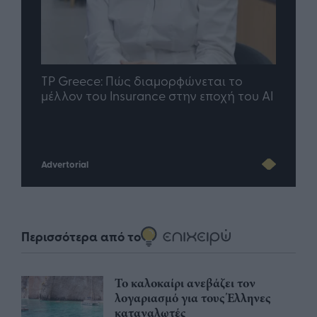
nd.gr
TP Greece: Πώς διαμορφώνεται το
Η ομ
άθε
μέλλον του Insurance στην εποχή του AI
σου 
Advertorial
Περισσότερα από το
Το καλοκαίρι ανεβάζει τον
λογαριασμό για τους Έλληνες
καταναλωτές