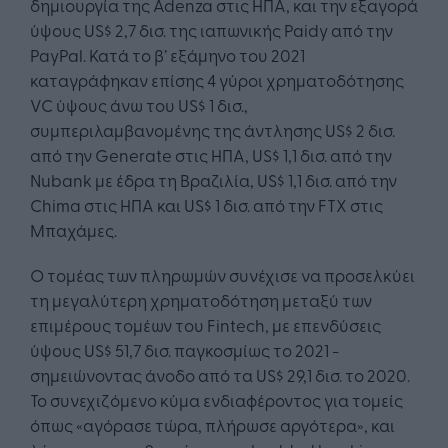
δημιουργία της Adenza στις ΗΠΑ, και την εξαγορά
ύψους US$ 2,7 δισ. της ιαπωνικής Paidy από την
PayPal. Κατά το β’ εξάμηνο του 2021
καταγράφηκαν επίσης 4 γύροι χρηματοδότησης
VC ύψους άνω του US$ 1 δισ.,
συμπεριλαμβανομένης της άντλησης US$ 2 δισ.
από την Generate στις ΗΠΑ, US$ 1,1 δισ. από την
Nubank με έδρα τη Βραζιλία, US$ 1,1 δισ. από την
Chima στις ΗΠΑ και US$ 1 δισ. από την FTX στις
Μπαχάμες.
Ο τομέας των πληρωμών συνέχισε να προσελκύει
τη μεγαλύτερη χρηματοδότηση μεταξύ των
επιμέρους τομέων του Fintech, με επενδύσεις
ύψους US$ 51,7 δισ. παγκοσμίως το 2021 -
σημειώνοντας άνοδο από τα US$ 29,1 δισ. το 2020.
Το συνεχιζόμενο κύμα ενδιαφέροντος για τομείς
όπως «αγόρασε τώρα, πλήρωσε αργότερα», και