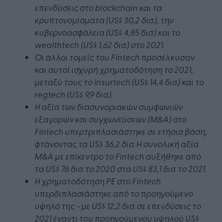
επενδύσεις στο blockchain και τα
κρυπτονομίσματα (US$ 30,2 δισ.), την
κυβερνοασφάλεια (US$ 4,85 δισ.) και το
wealthtech (US$ 1,62 δισ.) στο 2021.
Οι άλλοι τομείς του Fintech προσέλκυσαν
και αυτοί ισχυρή χρηματοδότηση το 2021,
μεταξύ τους το insurtech (US$ 14,4 δισ.) και το
regtech (US$ 9,9 δισ.).
Η αξία των διασυνοριακών συμφωνιών
εξαγορών και συγχωνεύσεων (M&A) στο
Fintech υπερτριπλασιάστηκε σε ετήσια βάση,
φτάνοντας τα US$ 36,2 δισ. Η συνολική αξία
M&A με επίκεντρο το Fintech αυξήθηκε από
τα US$ 76 δισ. το 2020 στα US$ 83,1 δισ. το 2021.
Η χρηματοδότηση PE στο Fintech
υπερδιπλασιάστηκε από το προηγούμενο
υψηλό της - με US$ 12,2 δισ. σε επενδύσεις το
2021 έναντι του προηγούμενου υψηλού US$