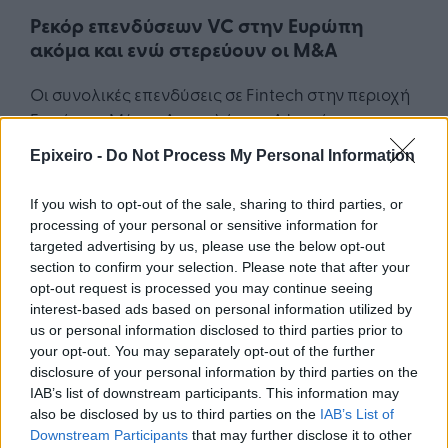
Ρεκόρ επενδύσεων VC στην Ευρώπη
ακόμα και ενώ στερεύουν οι M&A
Οι συνολικές επενδύσεις σε Fintech στην περιοχή
Ευρώπης, Μέσης Ανατολής και Αφρικής
αυξήθηκαν στο ρεκόρ των US$ 77 δισ. το 2021 (US$
Epixeiro -
Do Not Process My Personal Information
29,8 δισ. το β’ εξάμηνο του 2021). Οι επενδύσεις στο
VC στην περιοχή Ευρώπης, Μέσης Ανατολής και
If you wish to opt-out of the sale, sharing to third parties, or
Αφρικής επίσης άγγιξαν νέο ρεκόρ ύψους US$ 31,1
processing of your personal or sensitive information for
δισ., συμπεριλαμβανομένων μιας άντλησης
targeted advertising by us, please use the below opt-out
ύψους US$ 900 εκατ. από την γερμανική Ν26 και
section to confirm your selection. Please note that after your
opt-out request is processed you may continue seeing
μίας ύψους US$800 εκατ. από τη βρετανική
interest-based ads based on personal information utilized by
Revolut στη διάρκεια του β’ εξαμήνου του 2021.
us or personal information disclosed to third parties prior to
Σημειώθηκε ιδιαίτερα έντονη δραστηριότητα
your opt-out. You may separately opt-out of the further
επενδύσεων σε Fintech στην περιοχή, με επίπεδα
disclosure of your personal information by third parties on the
ρεκόρ στις σκανδιναβικές χώρες (US$ 18,5 δισ), στη
IAB’s list of downstream participants. This information may
also be disclosed by us to third parties on the
IAB’s List of
Γερμανία (US$ 5,4 δισ.), την Ιρλανδία ( US$ 1,6 δισ.),
Downstream Participants
that may further disclose it to other
την Αφρική ( US$ 1,8 δισ.) και το Ισραήλ ( US$ 900