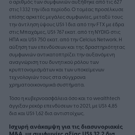
ο αριθμός των συμφωνιών αυξήθηκε από τις 627
στις 1 332 την ίδια περίοδο. Ο τομέας προσέλκυσε
επίσης αρκετές μεγάλες συμφωνίες, μεταξύ τους
την άντληση ύψους US$ 1 δισ. από την FTX με έδρα
στις Μπαχάμες, US$ 767 εκατ. από τη NYDIG στις
ΗΠΑ και US$ 750 εκατ. από την Celcius Network. Η
αύξηση των επενδύσεων και της δραστηριότητας
συμφωνιών αντικατοπτρίζει την αυξανόμενη
αναγνώριση του δυνητικού ρόλου των
κρυπτονομισμάτων και των υποκείμενων
τεχνολογιών τους στα σύγχρονα
χρηματοοικονομικά συστήματα.
Τόσο η κυβερνοασφάλεια όσο και το wealthtech
άγγιξαν ρεκόρ επενδύσεων το 2021, με US$ 4,85
δισ. και US$ 1,62 δισ. αντιστοίχως.
Ισχυρή ανάκαμψη για τις διασυνοριακές
M&A, με συμφωνίες αξίας US$ 32,2 δισ.