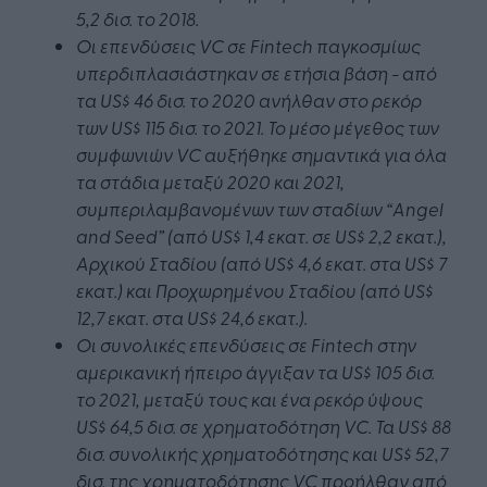
5,2 δισ. το 2018.
Οι επενδύσεις VC σε Fintech παγκοσμίως
υπερδιπλασιάστηκαν σε ετήσια βάση - από
τα US$ 46 δισ. το 2020 ανήλθαν στο ρεκόρ
των US$ 115 δισ. το 2021. Το μέσο μέγεθος των
συμφωνιών VC αυξήθηκε σημαντικά για όλα
τα στάδια μεταξύ 2020 και 2021,
συμπεριλαμβανομένων των σταδίων “Angel
and Seed” (από US$ 1,4 εκατ. σε US$ 2,2 εκατ.),
Αρχικού Σταδίου (από US$ 4,6 εκατ. στα US$ 7
εκατ.) και Προχωρημένου Σταδίου (από US$
12,7 εκατ. στα US$ 24,6 εκατ.).
Οι συνολικές επενδύσεις σε Fintech στην
αμερικανική ήπειρο άγγιξαν τα US$ 105 δισ.
το 2021, μεταξύ τους και ένα ρεκόρ ύψους
US$ 64,5 δισ. σε χρηματοδότηση VC. Τα US$ 88
δισ. συνολικής χρηματοδότησης και US$ 52,7
δισ. της χρηματοδότησης VC προήλθαν από