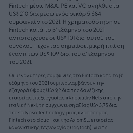
Fintech μέσω M&A, PE και VC ανήλθε στα
US$ 210 δισ. μέσω ενός ρεκόρ 5 684
συμφωνιών το 2021. Η χρηματοδότηση σε
Fintech κατά το β’ εξάμηνο του 2021
αντιστοιχούσε σε US$ 101 δισ. αυτού του
συνόλου - έχοντας σημειώσει μικρή πτώση
έναντι των US$ 109 δισ. του α’ εξαμήνου
του 2021.
Οι μεγαλύτερες συμφωνίες στο Fintech κατά το β’
εξάμηνο του 2021 συμπεριλαμβάνουν την
εξαγορά ύψους US$ 9,2 δισ. της δανέζικης
εταιρείας επεξεργασίας πληρωμών Nets από την
ιταλική Nexi, τη συγχώνευση αξίας US$ 3,75 δισ.
της Calypso Technology, μιας πλατφόρμας
Fintech στο cloud , και της AxiomSL, εταιρείας
κανονιστικής τεχνολογίας (regtech), για τη