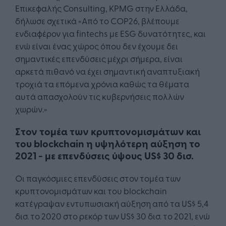
Επικεφαλής Consulting, KPMG στην Ελλάδα,
δήλωσε σχετικά «Από το COP26, βλέπουμε
ενδιαφέρον για fintechs με ESG δυνατότητες, και
ενώ είναι ένας χώρος όπου δεν έχουμε δει
σημαντικές επενδύσεις μέχρι σήμερα, είναι
αρκετά πιθανό να έχει σημαντική αναπτυξιακή
τροχιά τα επόμενα χρόνια καθώς τα θέματα
αυτά απασχολούν τις κυβερνήσεις πολλών
χωρών.»
Στον τομέα των κρυπτονομισμάτων και
του blockchain η υψηλότερη αύξηση το
2021 - με επενδύσεις ύψους US$ 30 δισ.
Οι παγκόσμιες επενδύσεις στον τομέα των
κρυπτονομισμάτων και του blockchain
κατέγραψαν εντυπωσιακή αύξηση από τα US$ 5,4
δισ. το 2020 στο ρεκόρ των US$ 30 δισ. το 2021, ενώ