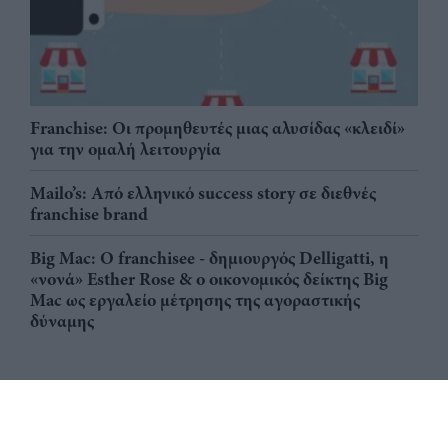
Franchise: Οι προμηθευτές μιας αλυσίδας «κλειδί»
για την ομαλή λειτουργία
Mailo’s: Από ελληνικό success story σε διεθνές
franchise brand
Big Mac: Ο franchisee - δημιουργός Delligatti, η
«νονά» Esther Rose & ο οικονομικός δείκτης Big
Mac ως εργαλείο μέτρησης της αγοραστικής
δύναμης