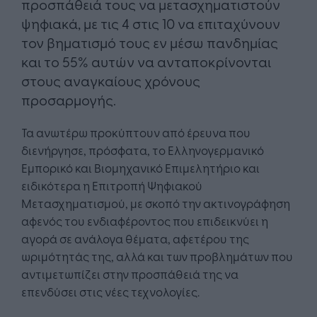
προσπάθειά τους να μετασχηματιστούν
ψηφιακά, με τις 4 στις 10 να επιταχύνουν
τον βηματισμό τους εν μέσω πανδημίας
και το 55% αυτών να ανταποκρίνονται
στους αναγκαίους χρόνους
προσαρμογής.
Τα ανωτέρω προκύπτουν από έρευνα που
διενήργησε, πρόσφατα, το Ελληνογερμανικό
Εμπορικό και Βιομηχανικό Επιμελητήριο και
ειδικότερα η Επιτροπή Ψηφιακού
Μετασχηματισμού, με σκοπό την ακτινογράφηση
αφενός του ενδιαφέροντος που επιδεικνύει η
αγορά σε ανάλογα θέματα, αφετέρου της
ωριμότητάς της, αλλά και των προβλημάτων που
αντιμετωπίζει στην προσπάθειά της να
επενδύσει στις νέες τεχνολογίες.