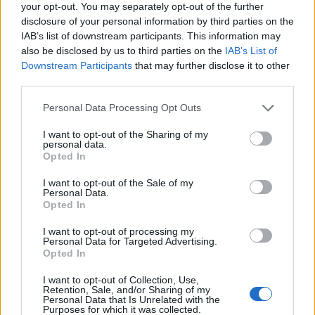
your opt-out. You may separately opt-out of the further
disclosure of your personal information by third parties on the
IAB’s list of downstream participants. This information may
also be disclosed by us to third parties on the
IAB’s List of
Downstream Participants
that may further disclose it to other
third parties.
Personal Data Processing Opt Outs
I want to opt-out of the Sharing of my
personal data.
Opted In
I want to opt-out of the Sale of my
Personal Data.
nd.gr
TP Greece: Πώς διαμορφώνεται το
Η ομ
Opted In
άθε
μέλλον του Insurance στην εποχή του AI
σου 
I want to opt-out of processing my
Personal Data for Targeted Advertising.
Opted In
I want to opt-out of Collection, Use,
Advertorial
Retention, Sale, and/or Sharing of my
Personal Data that Is Unrelated with the
Purposes for which it was collected.