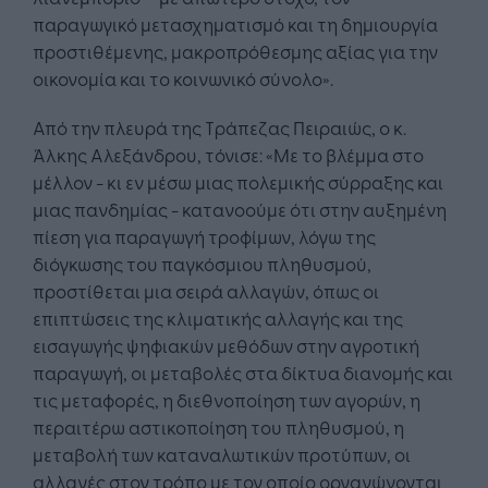
παραγωγικό μετασχηματισμό και τη δημιουργία
προστιθέμενης, μακροπρόθεσμης αξίας για την
οικονομία και το κοινωνικό σύνολο».
Από την πλευρά της Τράπεζας Πειραιώς, ο κ.
Άλκης Αλεξάνδρου, τόνισε: «Με το βλέμμα στο
μέλλον - κι εν μέσω μιας πολεμικής σύρραξης και
μιας πανδημίας - κατανοούμε ότι στην αυξημένη
πίεση για παραγωγή τροφίμων, λόγω της
διόγκωσης του παγκόσμιου πληθυσμού,
προστίθεται μια σειρά αλλαγών, όπως οι
επιπτώσεις της κλιματικής αλλαγής και της
εισαγωγής ψηφιακών μεθόδων στην αγροτική
παραγωγή, οι μεταβολές στα δίκτυα διανομής και
τις μεταφορές, η διεθνοποίηση των αγορών, η
περαιτέρω αστικοποίηση του πληθυσμού, η
μεταβολή των καταναλωτικών προτύπων, οι
αλλαγές στον τρόπο με τον οποίο οργανώνονται