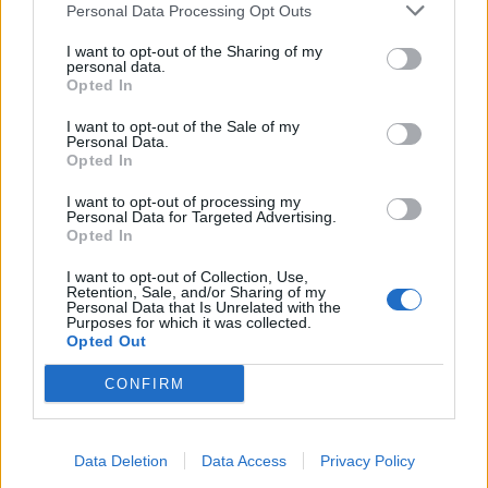
Personal Data Processing Opt Outs
Αποτελεσματικό και σύγχρονο branding
Υλοποίηση σημαντικών έργων υποδομής,
I want to opt-out of the Sharing of my
personal data.
που θα διευκολύνουν όλα τα μέρη του
Opted In
Αγροδιατροφικού τομέα
I want to opt-out of the Sale of my
Προστασία του περιβάλλοντος, με την
Personal Data.
υιοθέτηση σύγχρονων παραγωγικών
Opted In
μεθόδων και της τεχνολογίας σε όλο το
I want to opt-out of processing my
μήκος της αλυσίδας αξίας
Personal Data for Targeted Advertising.
Opted In
Αξιοποίηση όλων των διαθέσιμων
χρηματοδοτικών εργαλείων, με έμφαση στην
I want to opt-out of Collection, Use,
Retention, Sale, and/or Sharing of my
ΚΑΠ και στο Ταμείο Ανάκαμψης και
Personal Data that Is Unrelated with the
Ανθεκτικότητας
Purposes for which it was collected.
Opted Out
Μείωση της σπατάλης των τροφίμων
CONFIRM
Εκ μέρους της EY Ελλάδος, ο κ. Θάνος Μαύρος,
στο πλαίσιο της παρουσίασης της μελέτης,
δήλωσε: «Ο Αγροδιατροφικός τομέας αποτελεί
Data Deletion
Data Access
Privacy Policy
καταλύτη οικονομικής ανάπτυξης, ενισχύει την