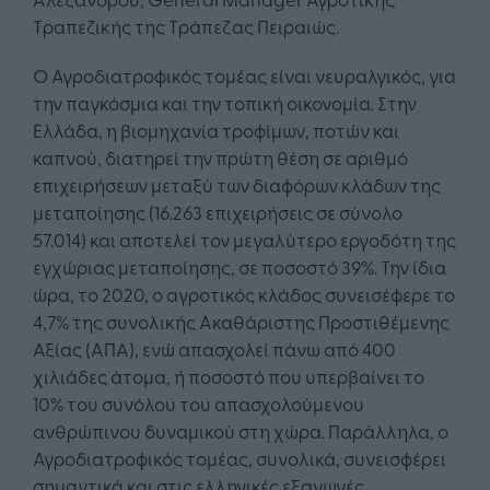
Τραπεζικής της Τράπεζας Πειραιώς.
Ο Αγροδιατροφικός τομέας είναι νευραλγικός, για
την παγκόσμια και την τοπική οικονομία. Στην
Ελλάδα, η βιομηχανία τροφίμων, ποτών και
καπνού, διατηρεί την πρώτη θέση σε αριθμό
επιχειρήσεων μεταξύ των διαφόρων κλάδων της
μεταποίησης (16.263 επιχειρήσεις σε σύνολο
57.014) και αποτελεί τον μεγαλύτερο εργοδότη της
εγχώριας μεταποίησης, σε ποσοστό 39%. Την ίδια
ώρα, το 2020, ο αγροτικός κλάδος συνεισέφερε το
4,7% της συνολικής Ακαθάριστης Προστιθέμενης
Αξίας (ΑΠΑ), ενώ απασχολεί πάνω από 400
χιλιάδες άτομα, ή ποσοστό που υπερβαίνει το
10% του συνόλου του απασχολούμενου
ανθρώπινου δυναμικού στη χώρα. Παράλληλα, ο
Αγροδιατροφικός τομέας, συνολικά, συνεισφέρει
σημαντικά και στις ελληνικές εξαγωγές,