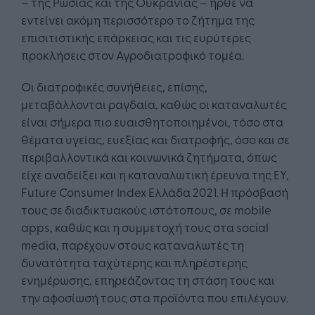
– της Ρωσίας και της Ουκρανίας – ήρθε να
εντείνει ακόμη περισσότερο το ζήτημα της
επισιτιστικής επάρκειας και τις ευρύτερες
προκλήσεις στον Αγροδιατροφικό τομέα.
Οι διατροφικές συνήθειες, επίσης,
μεταβάλλονται ραγδαία, καθώς οι καταναλωτές
είναι σήμερα πιο ευαισθητοποιημένοι, τόσο στα
θέματα υγείας, ευεξίας και διατροφής, όσο και σε
περιβαλλοντικά και κοινωνικά ζητήματα, όπως
είχε αναδείξει και η καταναλωτική έρευνα της EY,
Future Consumer Index Ελλάδα 2021. Η πρόσβασή
τους σε διαδικτυακούς ιστότοπους, σε mobile
apps, καθώς και η συμμετοχή τους στα social
media, παρέχουν στους καταναλωτές τη
δυνατότητα ταχύτερης και πληρέστερης
ενημέρωσης, επηρεάζοντας τη στάση τους και
την αφοσίωσή τους στα προϊόντα που επιλέγουν.