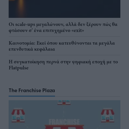
Οι scale-ups μεγαλώνουν, αλλά δεν ξέρουν πώς θα
φτάσουν σ' ένα επιτυχημένο «exit»
Καινοτομία: Εκεί όπου κατευθύνονται τα μεγάλα
επενδυτικά κεφάλαια
Η συγκατοίκηση περνά στην ψηφιακή εποχή με το
Flatpulse
The Franchise Plaza