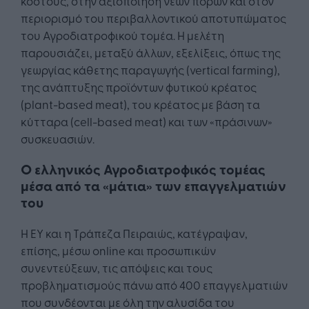
κόστους, στην αξιοποίηση νέων πόρων και στον
περιορισμό του περιβαλλοντικού αποτυπώματος
του Αγροδιατροφικού τομέα. Η μελέτη
παρουσιάζει, μεταξύ άλλων, εξελίξεις, όπως της
γεωργίας κάθετης παραγωγής (vertical farming),
της ανάπτυξης προϊόντων φυτικού κρέατος
(plant-based meat), του κρέατος με βάση τα
κύτταρα (cell-based meat) και των «πράσινων»
συσκευασιών.
Ο ελληνικός Αγροδιατροφικός τομέας
μέσα από τα «μάτια» των επαγγελματιών
του
Η EY και η Τράπεζα Πειραιώς, κατέγραψαν,
επίσης, μέσω online και προσωπικών
συνεντεύξεων, τις απόψεις και τους
προβληματισμούς πάνω από 400 επαγγελματιών
που συνδέονται με όλη την αλυσίδα του