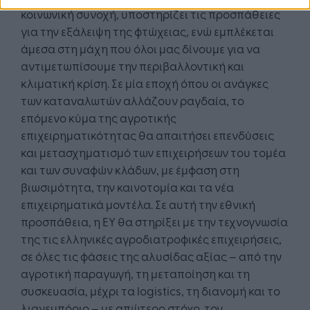
κοινωνική συνοχή, υποστηρίζει τις προσπάθειες
για την εξάλειψη της φτώχειας, ενώ εμπλέκεται
άμεσα στη μάχη που όλοι μας δίνουμε για να
αντιμετωπίσουμε την περιβαλλοντική και
κλιματική κρίση. Σε μία εποχή όπου οι ανάγκες
των καταναλωτών αλλάζουν ραγδαία, το
επόμενο κύμα της αγροτικής
επιχειρηματικότητας θα απαιτήσει επενδύσεις
και μετασχηματισμό των επιχειρήσεων του τομέα
και των συναφών κλάδων, με έμφαση στη
βιωσιμότητα, την καινοτομία και τα νέα
επιχειρηματικά μοντέλα. Σε αυτή την εθνική
προσπάθεια, η ΕΥ θα στηρίξει με την τεχνογνωσία
της τις ελληνικές αγροδιατροφικές επιχειρήσεις,
σε όλες τις φάσεις της αλυσίδας αξίας – από την
αγροτική παραγωγή, τη μεταποίηση και τη
συσκευασία, μέχρι τα logistics, τη διανομή και το
λιανεμπόριο – με απώτερο στόχο, τον