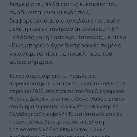
διαχειριστεί, αλλά και τις ευκαιρίες που
αναδύονται ενόψει ενός πολύ
διαφορετικού αύριο, αναλύει εκτεταμένη
μελέτη που εκπόνησαν από κοινού η ΕΥ
Ελλάδος και η Τράπεζα Πειραιώς, με τίτλο:
«Πώς μπορεί ο Αγροδιατροφικός τομέας
να αντιμετωπίσει τις προκλήσεις του
αύριο, σήμερα;».
Τα κυριότερα ευρήματα της μελέτης,
παρουσιάστηκαν, για πρώτη φορά, το Σάββατο 9
Απριλίου 2022, στο πλαίσιο του 7ου Οικονομικού
Φόρουμ Δελφών, από τον κ. Θάνο Μαύρο, Εταίρο
στο Τμήμα Συμβουλευτικών Υπηρεσιών της EY
Ελλάδος και Επικεφαλής Τομέα Καταναλωτικών
Προϊόντων και Λιανεμπορίου της EY στη
Νοτιοανατολική Ευρώπη, και τον κ. Άλκη
Αλεξάνδρου, General Manager Αγροτικής