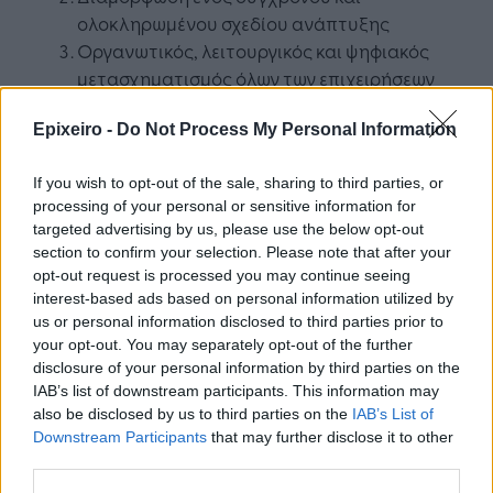
ολοκληρωμένου σχεδίου ανάπτυξης
Οργανωτικός, λειτουργικός και ψηφιακός
μετασχηματισμός όλων των επιχειρήσεων
που ανήκουν στην αλυσίδα αξίας του
Αγροδιατροφικού τομέα, έχοντας τον
Epixeiro -
Do Not Process My Personal Information
άνθρωπο στο επίκεντρο
If you wish to opt-out of the sale, sharing to third parties, or
Διευκόλυνση της ανάπτυξης συνεργειών,
processing of your personal or sensitive information for
συνεργασιών, εμποροδιανεμητικών
targeted advertising by us, please use the below opt-out
πλατφορμών, καθώς και συνεργατικού
section to confirm your selection. Please note that after your
πνεύματος, ανάμεσα σε όλα τα μέλη του
opt-out request is processed you may continue seeing
Αγροδιατροφικού τομέα
interest-based ads based on personal information utilized by
Έμφαση στην εκπαίδευση και την ενίσχυση
us or personal information disclosed to third parties prior to
your opt-out. You may separately opt-out of the further
των δεξιοτήτων του ανθρώπινου δυναμικού
disclosure of your personal information by third parties on the
και αποτελεσματική προσέλκυση νέων
IAB’s list of downstream participants. This information may
παραγωγών
also be disclosed by us to third parties on the
IAB’s List of
Ανάπτυξη της εξωστρέφειας με
Downstream Participants
that may further disclose it to other
συντονισμένο και επαγγελματικό εξαγωγικό
third parties.
μάρκετινγκ