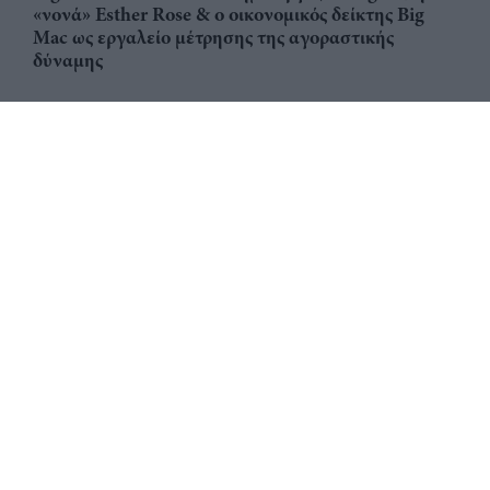
«νονά» Esther Rose & ο οικονομικός δείκτης Big
Mac ως εργαλείο μέτρησης της αγοραστικής
δύναμης
Αριθμός Πιστοποίησης