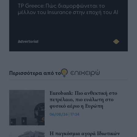
nd.gr
TP Greece: Πώς διαμορφώνεται το
Η ομ
άθε
μέλλον του Insurance στην εποχή του AI
σου 
Advertorial
Περισσότερα από το
Eurobank: Πιο ανθεκτική στο
πετρέλαιο, πιο ευάλωτη στο
φυσικό αέριο η Ευρώπη
06/08/26
|
17:34
Η παγκόσμια αγορά Ιδιωτικών