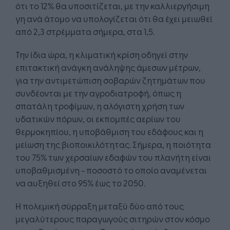
ότι το 12% θα υποσιτίζεται, με την καλλιεργήσιμη
γη ανά άτομο να υπολογίζεται ότι θα έχει μειωθεί
από 2,3 στρέμματα σήμερα, στα 1,5.
Την ίδια ώρα, η κλιματική κρίση οδηγεί στην
επιτακτική ανάγκη ανάληψης άμεσων μέτρων,
για την αντιμετώπιση σοβαρών ζητημάτων που
συνδέονται με την αγροδιατροφή, όπως η
σπατάλη τροφίμων, η αλόγιστη χρήση των
υδατικών πόρων, οι εκπομπές αερίων του
θερμοκηπίου, η υποβάθμιση του εδάφους και η
μείωση της βιοποικιλότητας. Σήμερα, η ποιότητα
του 75% των χερσαίων εδαφών του πλανήτη είναι
υποβαθμισμένη - ποσοστό το οποίο αναμένεται
να αυξηθεί στο 95% έως το 2050.
Η πολεμική σύρραξη μεταξύ δύο από τους
μεγαλύτερους παραγωγούς σιτηρών στον κόσμο