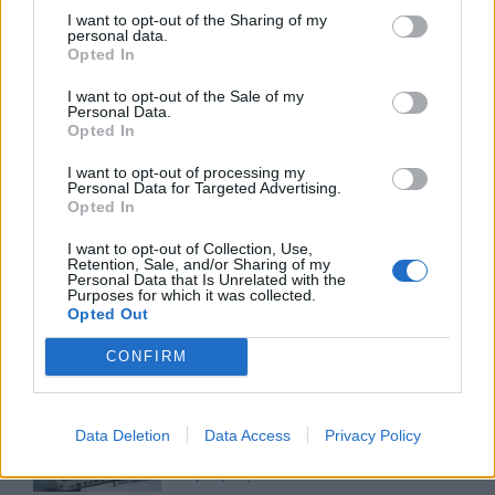
I want to opt-out of the Sharing of my
personal data.
Advertorial
Opted In
I want to opt-out of the Sale of my
Personal Data.
Opted In
Περισσότερα από το
I want to opt-out of processing my
Personal Data for Targeted Advertising.
Opted In
Το καλοκαίρι ανεβάζει τον
λογαριασμό για τους Έλληνες
I want to opt-out of Collection, Use,
Retention, Sale, and/or Sharing of my
καταναλωτές
Personal Data that Is Unrelated with the
Purposes for which it was collected.
07/08/26
|
17:17
Opted Out
CONFIRM
Άνοδος στη χρήση chatbots για
ειδήσεις – Σε χαμηλό δεκαετίας η
εμπιστοσύνη στα μέσα
Data Deletion
Data Access
Privacy Policy
ενημέρωσης
07/08/26
|
16:13