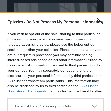
Epixeiro -
Do Not Process My Personal Information
If you wish to opt-out of the sale, sharing to third parties, or
processing of your personal or sensitive information for
targeted advertising by us, please use the below opt-out
section to confirm your selection. Please note that after your
opt-out request is processed you may continue seeing
interest-based ads based on personal information utilized by
us or personal information disclosed to third parties prior to
your opt-out. You may separately opt-out of the further
disclosure of your personal information by third parties on the
IAB’s list of downstream participants. This information may
also be disclosed by us to third parties on the
IAB’s List of
nd.gr
TP Greece: Πώς διαμορφώνεται το
Η ομ
Downstream Participants
that may further disclose it to other
άθε
μέλλον του Insurance στην εποχή του AI
σου 
third parties.
Personal Data Processing Opt Outs