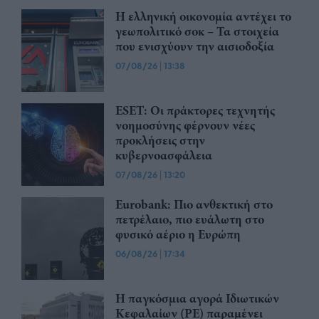
Η ελληνική οικονομία αντέχει το
γεωπολιτικό σοκ – Τα στοιχεία
που ενισχύουν την αισιοδοξία
07/08/26
|
13:38
ESET: Οι πράκτορες τεχνητής
νοημοσύνης φέρνουν νέες
προκλήσεις στην
κυβερνοασφάλεια
07/08/26
|
13:20
Eurobank: Πιο ανθεκτική στο
πετρέλαιο, πιο ευάλωτη στο
φυσικό αέριο η Ευρώπη
06/08/26
|
17:34
Η παγκόσμια αγορά Ιδιωτικών
Κεφαλαίων (PE) παραμένει