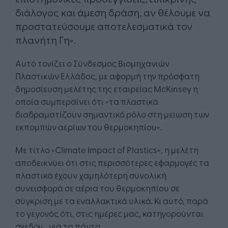
διάλογος και άμεση δράση, αν θέλουμε να
προστατεύσουμε αποτελεσματικά τον
πλανήτη Γη».
Αυτό τονίζει o Σύνδεσμος Βιομηχανιών
Πλαστικών Ελλάδος, με αφορμή την πρόσφατη
δημοσίευση μελέτης της εταιρείας McKinsey η
οποία συμπεραίνει ότι «τα πλαστικά
διαδραματίζουν σημαντικό ρόλο στη μείωση των
εκπομπών αερίων του θερμοκηπίου».
Με τίτλο «Climate Impact of Plastics», η μελέτη
αποδεικνύει ότι στις περισσότερες εφαρμογές τα
πλαστικά έχουν χαμηλότερη συνολική
συνεισφορά σε αέρια του θερμοκηπίου σε
σύγκριση με τα εναλλακτικά υλικά. Κι αυτό, παρά
το γεγονός ότι, στις ημέρες μας, κατηγορούνται
σχεδόν… για τα πάντα.