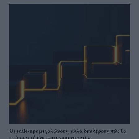
Οι scale-ups μεγαλώνουν, αλλά δεν ξέρουν πώς θα
φτάσουν σ' ένα επιτυχημένο «exit»