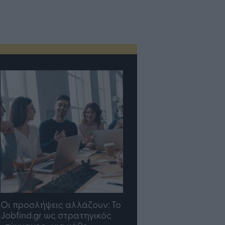
TP Greece: Πώς
Η ομάδα σου μεγαλώνε
διαμορφώνεται το μέλλον
γραφείο σου ακολουθε