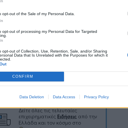
In
σίασε μείωση 1,6%.
o opt-out of the Sale of my Personal Data.
σος Δείκτης Εισροών του δωδεκαμήνου
In
αρίου 2022 - Δεκεμβρίου 2022, παρουσίασε
to opt-out of processing my Personal Data for Targeted
η 23,8% σε σύγκριση με τον αντίστοιχο δείκτη
ing.
ωδεκαμήνου Ιανουαρίου 2021 - Δεκεμβρίου 2021.
In
o opt-out of Collection, Use, Retention, Sale, and/or Sharing
ersonal Data that Is Unrelated with the Purposes for which it
lected.
Out
Ακολουθήστε το
στο
Google News
και μάθετε πρώτοι
CONFIRM
όλα τα επιχειρηματικά νέα
Data Deletion
Data Access
Privacy Policy
Δείτε όλες τις τελευταίες
επιχειρηματικές
Ειδήσεις
από την
Ελλάδα και τον κόσμο στο