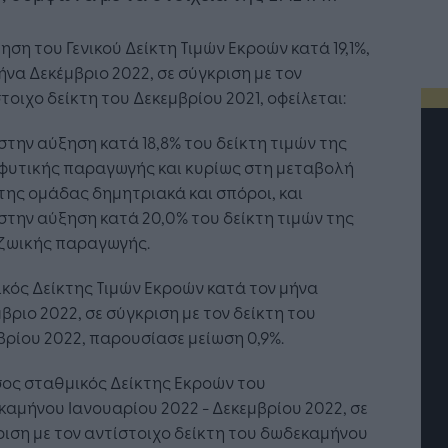
ηση του Γενικού Δείκτη Τιμών Εκροών κατά 19,1%,
ήνα Δεκέμβριο 2022, σε σύγκριση με τον
τοιχο δείκτη του Δεκεμβρίου 2021, οφείλεται:
στην αύξηση κατά 18,8% του δείκτη τιμών της
φυτικής παραγωγής και κυρίως στη μεταβολή
της ομάδας δημητριακά και σπόροι, και
στην αύξηση κατά 20,0% του δείκτη τιμών της
ζωικής παραγωγής.
ικός Δείκτης Τιμών Εκροών κατά τον μήνα
βριο 2022, σε σύγκριση με τον δείκτη του
ρίου 2022, παρουσίασε μείωση 0,9%.
ος σταθμικός Δείκτης Εκροών του
τή Νοημοσύνη: το νέο
Οι προσλήψεις αλλάζουν: To
αμήνου Ιανουαρίου 2022 - Δεκεμβρίου 2022, σε
γικό σύστημα της
Jobfind.gr ως στρατηγικός
ιση με τον αντίστοιχο δείκτη του δωδεκαμήνου