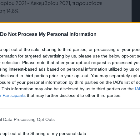
ησης
«σύμμαχος» για κάθε
αρίου 2021 - Δεκεμβρίου 2021, παρουσίασε
επιχείρηση και εργαζόμενο
η 14,8%.
ικός Δείκτης Τιμών Εισροών στη Γεωργία –
τροφία του μηνός Δεκεμβρίου 2022, σε
Do Not Process My Personal Information
ιση με τον αντίστοιχο δείκτη του Δεκεμβρίου
 παρουσίασε αύξηση 19,4% έναντι αύξησης 14,3%
to opt-out of the sale, sharing to third parties, or processing of your per
ημειώθηκε κατά τη σύγκριση του Δεκεμβρίου
formation for targeted advertising by us, please use the below opt-out s
r selection. Please note that after your opt-out request is processed y
με τον Δεκέμβριο 2020.
eing interest-based ads based on personal information utilized by us or
disclosed to third parties prior to your opt-out. You may separately opt-
ηση του Γενικού Δείκτη Τιμών Εισροών κατά
losure of your personal information by third parties on the IAB’s list of
, τον μήνα Δεκέμβριο 2022, σε σύγκριση με τον
. This information may also be disclosed by us to third parties on the
IA
τοιχο δείκτη του Δεκεμβρίου 2021, οφείλεται
Participants
that may further disclose it to other third parties.
αύξηση κατά 20,6% του δείκτη τιμών των
ώσιμων μέσων και κυρίως στη μεταβολή των
ν ζωοτροφές και ενέργεια και λιπαντικά.
l Data Processing Opt Outs
ικός Δείκτης Εισροών κατά τον μήνα Δεκέμβριο
o opt-out of the Sharing of my personal data.
 σε σύγκριση με τον δείκτη του Νοεμβρίου 2022,