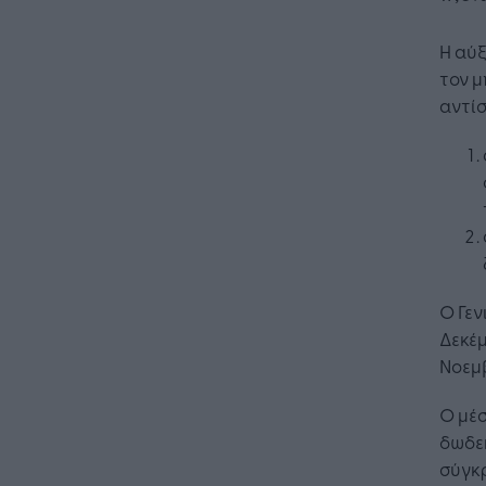
Η αύξ
τον μ
αντίσ
Ο Γεν
Δεκέμ
Νοεμβ
Ο μέσ
Η Τεχνη
δωδεκ
λειτουρ
σύγκρ