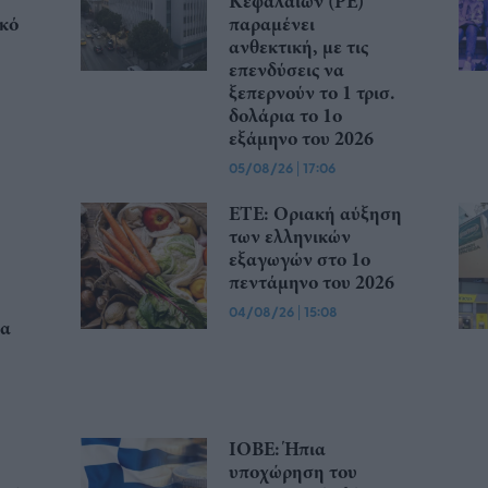
Κεφαλαίων (PE)
κό
παραμένει
ανθεκτική, με τις
επενδύσεις να
ξεπερνούν το 1 τρισ.
δολάρια το 1ο
εξάμηνο του 2026
05/08/26
|
17:06
ΕΤΕ: Οριακή αύξηση
των ελληνικών
εξαγωγών στο 1ο
πεντάμηνο του 2026
04/08/26
|
15:08
ία
ΙΟΒΕ: Ήπια
υποχώρηση του