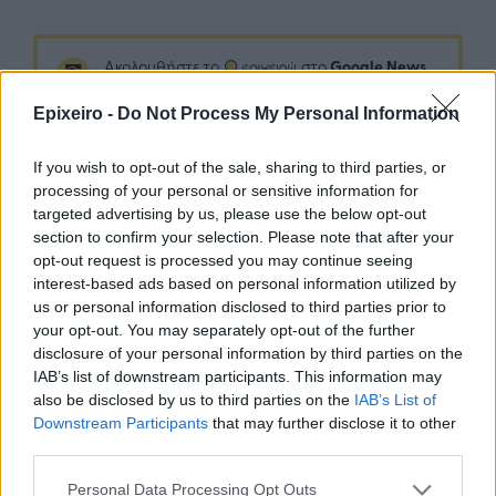
Google News
Ακολουθήστε το
στο
και μάθετε πρώτοι όλα τα επιχειρηματικά νέα
Epixeiro -
Do Not Process My Personal Information
If you wish to opt-out of the sale, sharing to third parties, or
Δείτε όλες τις τελευταίες επιχειρηματικές
Ειδήσεις
processing of your personal or sensitive information for
από την Ελλάδα και τον κόσμο στο
targeted advertising by us, please use the below opt-out
section to confirm your selection. Please note that after your
opt-out request is processed you may continue seeing
interest-based ads based on personal information utilized by
us or personal information disclosed to third parties prior to
your opt-out. You may separately opt-out of the further
Σχολιάστε
disclosure of your personal information by third parties on the
IAB’s list of downstream participants. This information may
also be disclosed by us to third parties on the
IAB’s List of
... σχόλια
| Κάνε click για να σχολιάσεις
Downstream Participants
that may further disclose it to other
third parties.
Personal Data Processing Opt Outs