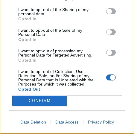
I want to opt-out of the Sharing of my
personal data.
Opted In
I want to opt-out of the Sale of my
Personal Data.
Opted In
I want to opt-out of processing my
Personal Data for Targeted Advertising.
Opted In
I want to opt-out of Collection, Use,
Retention, Sale, and/or Sharing of my
Personal Data that Is Unrelated with the
Purposes for which it was collected.
Opted Out
CONFIRM
nd.gr
TP Greece: Πώς διαμορφώνεται το
Η ομ
Data Deletion
Data Access
Privacy Policy
άθε
μέλλον του Insurance στην εποχή του AI
σου 