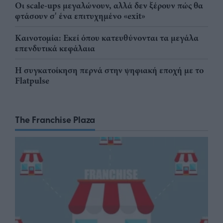
Οι scale-ups μεγαλώνουν, αλλά δεν ξέρουν πώς θα
φτάσουν σ' ένα επιτυχημένο «exit»
Καινοτομία: Εκεί όπου κατευθύνονται τα μεγάλα
επενδυτικά κεφάλαια
Η συγκατοίκηση περνά στην ψηφιακή εποχή με το
Flatpulse
The Franchise Plaza