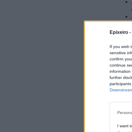
Epixeiro -
Οι Π
If you wish 
αύξησ
sensitive in
σχέση
confirm you
continue se
information 
further disc
participants
Downstream 
Οι Πε
εργασ
Οκτώβ
Persona
I want t