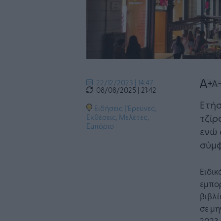
22/12/2023 | 14:47
08/08/2025 | 21:42
Ετήσ
Ειδήσεις
|
Έρευνες,
τζίρ
Εκθέσεις, Μελέτες
,
Εμπόριο
ενώ 
σύμφ
Ειδικ
εμπο
βιβλί
σε μη
2023 