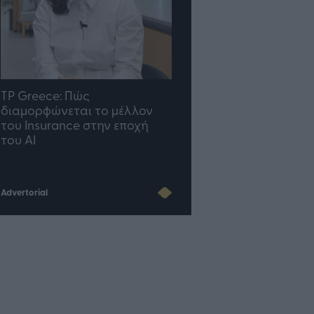
TP Greece: Πώς
Η ομάδα σου μεγαλώνε
διαμορφώνεται το μέλλον
γραφείο σου ακολουθε
του Insurance στην εποχή
του AI
Advertorial