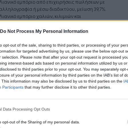
Λιανικό εμπόριο από επιχειρήσεις πωλήσεων με
αλληλογραφία ή μέσω διαδικτύου, μείωση 39,7%.
Λιανικό εμπόριο χαλιών, κιλιμιών και
επενδύσεων δαπέδου και τοίχου σε ειδικευμένα
καταστήματα, μείωση 8,6%.
Do Not Process My Personal Information
εριφέρειες που παρουσίασαν τη μεγαλύτερη
to opt-out of the sale, sharing to third parties, or processing of your per
η στον κύκλο εργασιών τον Οκτώβριο 2023 σε
formation for targeted advertising by us, please use the below opt-out s
 με τον Οκτώβριο 2022 είναι:
r selection. Please note that after your opt-out request is processed y
eing interest-based ads based on personal information utilized by us or
disclosed to third parties prior to your opt-out. You may separately opt-
Περιφέρεια Κρήτης, αύξηση 17,2%.
losure of your personal information by third parties on the IAB’s list of
Περιφέρεια Νοτίου Αιγαίου, αύξηση 13,4%.
. This information may also be disclosed by us to third parties on the
IA
Participants
that may further disclose it to other third parties.
ριφέρειες που παρουσίασαν μείωση στον κύκλο
ιών τον Οκτώβριο 2023 σε σχέση με τον
ριο 2022 είναι:
l Data Processing Opt Outs
Περιφέρεια Ανατολικής Μακεδονίας και Θράκης,
o opt-out of the Sharing of my personal data.
μείωση 1,9%.