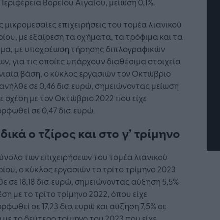
Περιφέρεια Βορείου Αιγαίου, μείωση 0,1%.
ις μικρομεσαίες επιχειρήσεις του τομέα λιανικού
ίου, με εξαίρεση τα οχήματα, τα τρόφιμα και τα
ιμα, με υποχρέωση τήρησης διπλογραφικών
ων, για τις οποίες υπάρχουν διαθέσιμα στοιχεία
τή Νοημοσύνη: το νέο
Οι προσλήψεις αλλάζουν: To
νιαία βάση, ο κύκλος εργασιών τον Οκτώβριο
γικό σύστημα της
Jobfind.gr ως στρατηγικός
ανήλθε σε 0,46 δισ. ευρώ, σημειώνοντας μείωση
ησης
«σύμμαχος» για κάθε
επιχείρηση και εργαζόμενο
σε σχέση με τον Οκτώβριο 2022 που είχε
ρφωθεί σε 0,47 δισ. ευρώ.
δικά ο τζίρος και στο γ’ τρίμηνο
ύνολο των επιχειρήσεων του τομέα λιανικού
ίου, ο κύκλος εργασιών το τρίτο τρίμηνο 2023
ε σε 18,18 δισ. ευρώ, σημειώνοντας αύξηση 5,5%
έση με το τρίτο τρίμηνο 2022, όπου είχε
ρφωθεί σε 17,23 δισ. ευρώ και αύξηση 7,5% σε
 με το δεύτερο τρίμηνο του 2023 που είχε