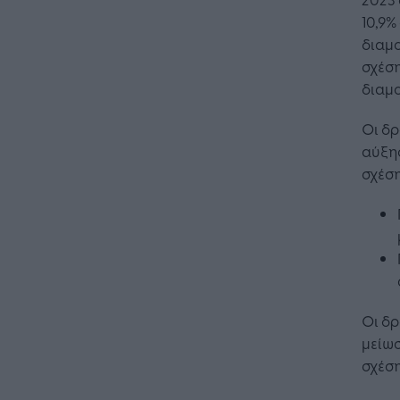
10,9%
διαμο
σχέση
διαμο
Οι δ
αύξησ
σχέση
Οι δ
μείωσ
σχέση