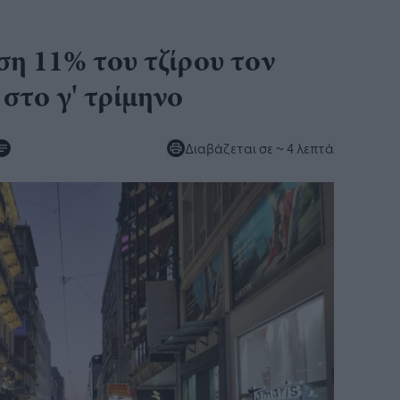
ση 11% του τζίρου τον
στο γ' τρίμηνο
Διαβάζεται σε
~ 4 λεπτά