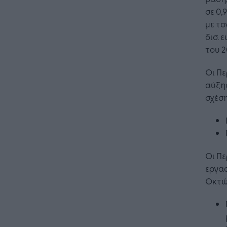
σε 0,
με το
δισ. 
του 2
Οι Π
αύξησ
σχέση
Oι Πε
εργασ
Οκτώβ