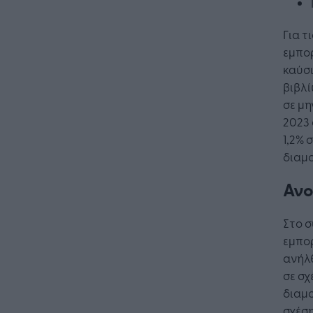
Για τ
εμπορ
καύσ
βιβλί
Η Τεχνη
σε μη
λειτουρ
2023 
επιχείρ
1,2% 
διαμο
Ανο
Στο σ
εμπορ
ανήλθ
σε σχ
διαμο
σχέση