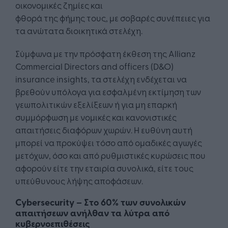
οικονομικές ζημίες και
φθορά της φήμης τους, με σοβαρές συνέπειες για
τα ανώτατα διοικητικά στελέχη.
Σύμφωνα με την πρόσφατη έκθεση της Allianz
Commercial Directors and officers (D&O)
insurance insights, τα στελέχη ενδέχεται να
βρεθούν υπόλογα για εσφαλμένη εκτίμηση των
γεωπολιτικών εξελίξεων ή για μη επαρκή
συμμόρφωση με νομικές και κανονιστικές
απαιτήσεις διαφόρων χωρών. Η ευθύνη αυτή
μπορεί να προκύψει τόσο από ομαδικές αγωγές
μετόχων, όσο και από ρυθμιστικές κυρώσεις που
αφορούν είτε την εταιρία συνολικά, είτε τους
υπεύθυνους λήψης αποφάσεων.
Cybersecurity – Στο 60% των συνολικών
απαιτήσεων ανήλθαν τα λύτρα από
κυβερνοεπιθέσεις