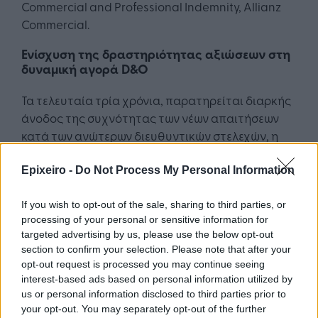
Commercial and Professional Indemnity, Allianz
Commercial.
Ενίσχυση της δραστηριότητας αξιώσεων στη
δυναμική αγορά D&O
Τα τελευταία τρία χρόνια, παρατηρείται διαρκής
άνοδος της συχνότητας των νέων απαιτήσεων
κατά των ανώτερων διευθυντικών στελεχών, η
οποία πλέον πλησιάζει ή υπερβαίνει τα προ
πανδημίας επίπεδα στις περισσότερες περιοχές
Epixeiro -
Do Not Process My Personal Information
του κόσμου. Η σοβαρότητα των αξιώσεων
εξακολουθεί να αποτελεί πρόβλημα στη Βόρεια
If you wish to opt-out of the sale, sharing to third parties, or
processing of your personal or sensitive information for
Αμερική. Για τους ασφαλιστές D&amp;O, οι ΗΠΑ
targeted advertising by us, please use the below opt-out
αποτελούν μια ιδιαίτερα πολύπλοκη αγορά λόγω
section to confirm your selection. Please note that after your
της υψηλής συχνότητας των ομαδικών αγωγών
opt-out request is processed you may continue seeing
για αξιόγραφα και της ραγδαίας αύξησης του
interest-based ads based on personal information utilized by
μέσου κόστους διακανονισμού, το οποίο
us or personal information disclosed to third parties prior to
your opt-out. You may separately opt-out of the further
αυξήθηκε κατά 27% το πρώτο εξάμηνο του 2025,