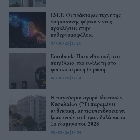
ESET: Οι πράκτορες τεχνητής
νοημοσύνης φέρνουν νέες
προκλήσεις στην
κυβερνοασφάλεια
07/08/26
|
13:20
Eurobank: Πιο ανθεκτική στο
πετρέλαιο, πιο ευάλωτη στο
φυσικό αέριο η Ευρώπη
06/08/26
|
17:34
Η παγκόσμια αγορά Ιδιωτικών
Κεφαλαίων (PE) παραμένει
ανθεκτική, με τις επενδύσεις να
ξεπερνούν το 1 τρισ. δολάρια το
1ο εξάμηνο του 2026
05/08/26
|
17:06