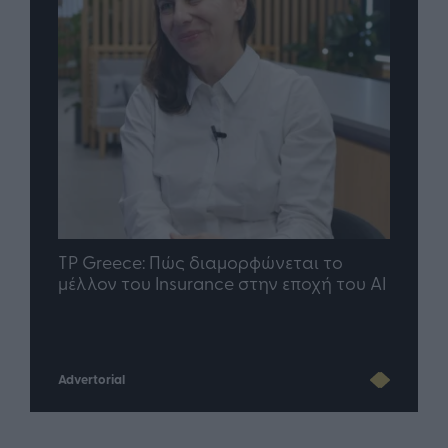
nd.gr
TP Greece: Πώς διαμορφώνεται το
Η ομ
άθε
μέλλον του Insurance στην εποχή του AI
σου 
Advertorial