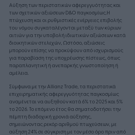
Αύξηση των περιστατικών αφερεγγυότητας και
των σχετικών αξιώσεων D&O παγκοσμίως.Η
πτώχευση και οι ρυθμιστικές ενέργειες επιβολής
του νόμου συγκαταλέγονται μεταξύ των κύριων
αιτιών για την υποβολή ιδιωτικών αξιώσεων κατά
διοικητικών στελεχών, Ωστόσο, αξιώσεις
μπορούν επίσης να προκύψουν από ισχυρισμούς
για παραβίαση της υποχρέωσης πίστεως, όπως
παραπλανητική ή ανεπαρκής γνωστοποίηση ή
αμέλεια.
Σύμφωνα με την Allianz Trade, τα περιστατικά
επιχειρηματικής αφερεγγυότητας παγκοσμίως
αναμένεται να αυξηθούν κατά 6% το 2025 και 5%
το 2026. Το επόμενο έτος θα σηματοδοτήσει την
πέμπτη διαδοχική χρονιά αύξησης,
σημειώνοντας ρεκόρ αριθμού πτωχεύσεων, με
αύξηση 24% σε σύγκριση με τον μέσο όρο πριν από