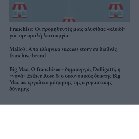
Franchise: Οι προμηθευτές μιας αλυσίδας «κλειδί»
για την ομαλή λειτουργία
Mailo’s: Από ελληνικό success story σε διεθνές
franchise brand
Big Mac: Ο franchisee - δημιουργός Delligatti, η
«νονά» Esther Rose & ο οικονομικός δείκτης Big
Mac ως εργαλείο μέτρησης της αγοραστικής
δύναμης