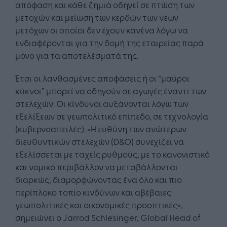
απόφαση και κάθε ζημιά οδηγεί σε πτώση των
μετοχών και μείωση των κερδών των νέων
μετόχων οι οποίοι δεν έχουν κανένα λόγω να
ενδιαφέρονται για την δομή της εταιρείας παρά
μόνο για τα αποτελέσματά της.
Έτσι οι λανθασμένες αποφάσεις ή οι “μαύροι
κύκνοι” μπορεί να οδηγούν σε αγωγές έναντι των
στελεχών. Οι κίνδυνοι αυξάνονται λόγω των
εξελίξεων σε γεωπολιτικό επίπεδο, σε τεχνολογία
(κυβερνοαπειλές). «Η ευθύνη των ανώτερων
διευθυντικών στελεχών (D&O) συνεχίζει να
εξελίσσεται με ταχείς ρυθμούς, με το κανονιστικό
και νομικό περιβάλλον να μεταβάλλονται
διαρκώς, διαμορφώνοντας ένα όλο και πιο
περίπλοκο τοπίο κινδύνων και αβέβαιες
γεωπολιτικές και οικονομικές προοπτικές»,
σημειώνει ο Jarrod Schlesinger, Global Head of