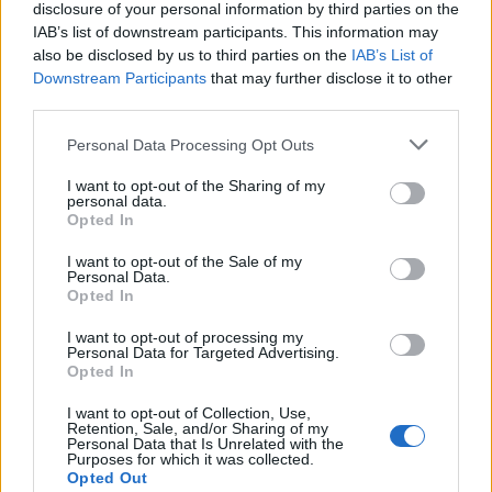
disclosure of your personal information by third parties on the
φτάνοντας τα 56 εκατομμύρια δολάρια ΗΠΑ.
IAB’s list of downstream participants. This information may
Επιπρόσθετα, η αλλαγή της κυβερνητικής
also be disclosed by us to third parties on the
IAB’s List of
πολιτικής στις ΗΠΑ, καθώς και σε μέρη της
Downstream Participants
that may further disclose it to other
Ευρώπης, όσον αφορά το DEI (διαφορετικότητα,
third parties.
ισότητα, ένταξη), το ESG (περιβάλλον, κοινωνία,
Personal Data Processing Opt Outs
διακυβέρνηση) και την τεχνητή νοημοσύνη (AI)
έχουν εισαγάγει νέες προκλήσεις που καλούνται
I want to opt-out of the Sharing of my
personal data.
να αντιμετωπίσουν τα διοικητικά συμβούλια.
Opted In
«Με την έλευση του 2026, το επιχειρηματικό τοπίο
I want to opt-out of the Sale of my
Personal Data.
θα συνεχίσει να καθορίζεται από τη σύγκλιση της
Opted In
οικονομικής αβεβαιότητας, τις ραγδαίες
I want to opt-out of processing my
τεχνολογικές αλλαγές και τις εξελισσόμενες
Personal Data for Targeted Advertising.
κανονιστικές προσδοκίες. Συνεχώς
Opted In
μεταβαλλόμενοι τομείς όπως οι δασμοί και η
I want to opt-out of Collection, Use,
τεχνητή νοημοσύνη εμπεριέχουν σύνθετους
Retention, Sale, and/or Sharing of my
Personal Data that Is Unrelated with the
κινδύνους που είναι δύσκολο να
Purposes for which it was collected.
ποσοτικοποιηθούν ή να προβλεφθούν. Η ισχυρή
Opted Out