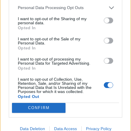
07/08/26
|
16:13
Personal Data Processing Opt Outs
Η ελληνική οικονομία αντέχει το
I want to opt-out of the Sharing of my
γεωπολιτικό σοκ – Τα στοιχεία
personal data.
που ενισχύουν την αισιοδοξία
Opted In
07/08/26
|
13:38
I want to opt-out of the Sale of my
Personal Data.
Opted In
ESET: Οι πράκτορες τεχνητής
νοημοσύνης φέρνουν νέες
I want to opt-out of processing my
Personal Data for Targeted Advertising.
προκλήσεις στην
Opted In
κυβερνοασφάλεια
I want to opt-out of Collection, Use,
07/08/26
|
13:20
Retention, Sale, and/or Sharing of my
Personal Data that Is Unrelated with the
Eurobank: Πιο ανθεκτική στο
Purposes for which it was collected.
Opted Out
πετρέλαιο, πιο ευάλωτη στο
φυσικό αέριο η Ευρώπη
CONFIRM
06/08/26
|
17:34
Data Deletion
Data Access
Privacy Policy
Η παγκόσμια αγορά Ιδιωτικών