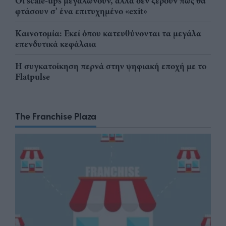
Οι scale-ups μεγαλώνουν, αλλά δεν ξέρουν πώς θα
φτάσουν σ' ένα επιτυχημένο «exit»
Καινοτομία: Εκεί όπου κατευθύνονται τα μεγάλα
επενδυτικά κεφάλαια
Η συγκατοίκηση περνά στην ψηφιακή εποχή με το
Flatpulse
The Franchise Plaza