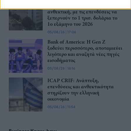
Κεφαλαίων (PE) παραμένει
ανθεκτική, με τις επενδύσεις να
ξεπερνούν το 1 τρισ. δολάρια το
1ο εξάμηνο του 2026
05/08/26
|
17:06
Bank of America: Η Gen Z
ξoδεύει περισσότερο, αποταμιεύει
λιγότερο και αναζητά νέες πηγές
εισοδήματος
05/08/26
|
16:16
ICAP CRIF: Ανάπτυξη,
επενδύσεις και ανθεκτικότητα
στηρίζουν την ελληνική
οικονομία
05/08/26
|
11:54
Business Know-how