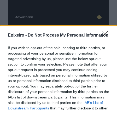
Advertorial
Epixeiro -
Do Not Process My Personal Information
Περισσότερα από το
If you wish to opt-out of the sale, sharing to third parties, or
processing of your personal or sensitive information for
targeted advertising by us, please use the below opt-out
Το καλοκαίρι ανεβάζει τον
section to confirm your selection. Please note that after your
λογαριασμό για τους Έλληνες
opt-out request is processed you may continue seeing
καταναλωτές
interest-based ads based on personal information utilized by
07/08/26
|
17:17
us or personal information disclosed to third parties prior to
your opt-out. You may separately opt-out of the further
disclosure of your personal information by third parties on the
Άνοδος στη χρήση chatbots για
IAB’s list of downstream participants. This information may
ειδήσεις – Σε χαμηλό δεκαετίας η
also be disclosed by us to third parties on the
IAB’s List of
εμπιστοσύνη στα μέσα
Downstream Participants
that may further disclose it to other
ενημέρωσης
third parties.