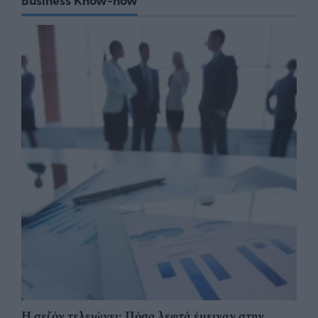
Η σεζόν τελειώνει: Πόσα λεφτά έμειναν στην