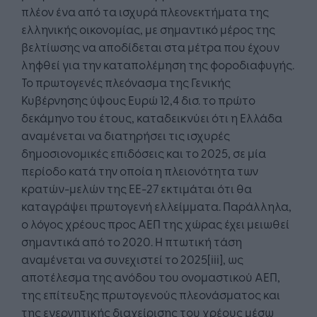
πλέον ένα από τα ισχυρά πλεονεκτήματα της
ελληνικής οικονομίας, με σημαντικό μέρος της
βελτίωσης να αποδίδεται στα μέτρα που έχουν
ληφθεί για την καταπολέμηση της φοροδιαφυγής.
Το πρωτογενές πλεόνασμα της Γενικής
Κυβέρνησης ύψους Ευρώ 12,4 δισ. το πρώτο
δεκάμηνο του έτους, καταδεικνύει ότι η Ελλάδα
αναμένεται να διατηρήσει τις ισχυρές
δημοσιονομικές επιδόσεις και το 2025, σε μία
περίοδο κατά την οποία η πλειονότητα των
κρατών-μελών της ΕΕ-27 εκτιμάται ότι θα
καταγράψει πρωτογενή ελλείμματα. Παράλληλα,
ο λόγος χρέους προς ΑΕΠ της χώρας έχει μειωθεί
σημαντικά από το 2020. Η πτωτική τάση
αναμένεται να συνεχιστεί το 2025[iii], ως
αποτέλεσμα της ανόδου του ονομαστικού ΑΕΠ,
της επίτευξης πρωτογενούς πλεονάσματος και
της ενεργητικής διαχείρισης του χρέους μέσω