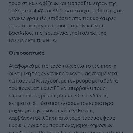
τουριστικών αφίξεων και εισπράξεων ήταν της
τάξης του 4,4% και 8,9% αντίστοιχα, με θετικές, σε
γενικές γραμμές, επιδόσεις από τις κυριότερες
τουριστικές αγορές, όπως του Ηνωμένου
Βασιλείου, της Γερμανίας, της Ιταλίας, της
Γαλλίας και των ΗΠΑ.
Οι προοπτικές
Αναφορικά με τις προοπτικές για το νέο έτος, η
δυναμική της ελληνικής οικονομίας αναμένεται
να παραμείνει ισχυρή, με τον ρυθμό μεταβολής
του πραγματικού ΑΕΠ να υπερβαίνει τους
ευρωπαϊκούς μέσους όρους. Οι επενδύσεις
εκτιμάται ότι θα αποτελέσουν τον κυριότερο
μοχλό για την οικονομική μεγέθυνση,
λαμβάνοντας ώθηση από τους πόρους ύψους
Ευρώ 16,7 δισ. του προϋπολογισμού δημοσίων
επενδύσεων. Παράλληλα, η ιδιωτική κατανάλωση