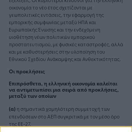
οικονομία το νέο έτος σχετίζονται με
γεωπολιτικές εντάσεις, την εφαρμογή της
εμπορικής συμφωνίας μεταξύ ΗΠΑ και
Ευρωπαϊκής Ένωσης και την ενδεχόμενη
υιοθέτηση νέων πολιτικών εμπορικού
προστατευτισμού, με φυσικές καταστροφές, αλλά
και με καθυστερήσεις στην υλοποίηση του
Εθνικού Σχεδίου Ανάκαμψης και Ανθεκτικότητας.
Οι προκλήσεις
Επιπρόσθετα, η ελληνική οικονομία καλείται
να αντιμετωπίσει μια σειρά από προκλήσεις,
μεταξύ των οποίων
(α)
η σημαντικά χαμηλότερη συμμετοχή των
επενδύσεων στο ΑΕΠ συγκριτικά με τον μέσο όρο
της ΕΕ-27,