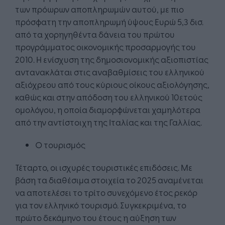
των πρόωρων αποπληρωμών αυτού, με πιο
πρόσφατη την αποπληρωμή ύψους Ευρώ 5,3 δισ.
από τα χορηγηθέντα δάνεια του πρώτου
προγράμματος οικονομικής προσαρμογής του
2010. Η ενίσχυση της δημοσιονομικής αξιοπιστίας
αντανακλάται στις αναβαθμίσεις του ελληνικού
αξιόχρεου από τους κύριους οίκους αξιολόγησης,
καθώς και στην απόδοση του ελληνικού 10ετούς
ομολόγου, η οποία διαμορφώνεται χαμηλότερα
από την αντίστοιχη της Ιταλίας και της Γαλλίας.
Ο τουρισμός
Τέταρτο, οι ισχυρές τουριστικές επιδόσεις. Με
βάση τα διαθέσιμα στοιχεία το 2025 αναμένεται
να αποτελέσει το τρίτο συνεχόμενο έτος ρεκόρ
για τον ελληνικό τουρισμό. Συγκεκριμένα, το
πρώτο δεκάμηνο του έτους η αύξηση των