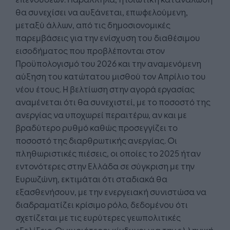
θα συνεχίσει να αυξάνεται, επωφελούμενη,
μεταξύ άλλων, από τις δημοσιονομικές
παρεμβάσεις για την ενίσχυση του διαθέσιμου
εισοδήματος που προβλέπονται στον
Προϋπολογισμό του 2026 και την αναμενόμενη
αύξηση του κατώτατου μισθού τον Απρίλιο του
νέου έτους. Η βελτίωση στην αγορά εργασίας
αναμένεται ότι θα συνεχιστεί, με το ποσοστό της
ανεργίας να υποχωρεί περαιτέρω, αν και με
βραδύτερο ρυθμό καθώς προσεγγίζει το
ποσοστό της διαρθρωτικής ανεργίας. Οι
πληθωριστικές πιέσεις, οι οποίες το 2025 ήταν
εντονότερες στην Ελλάδα σε σύγκριση με την
Ευρωζώνη, εκτιμάται ότι σταδιακά θα
εξασθενήσουν, με την ενεργειακή συνιστώσα να
διαδραματίζει κρίσιμο ρόλο, δεδομένου ότι
σχετίζεται με τις ευρύτερες γεωπολιτικές
εξελίξεις. Οι κυριότεροι κίνδυνοι για την ελληνική