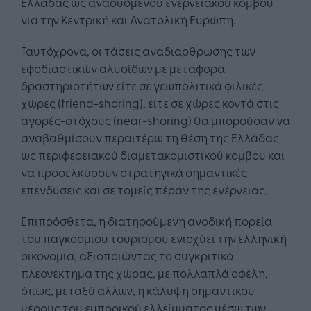
Ελλάδας ως αναδυόμενου ενεργειακού κόμβου
για την Κεντρική και Ανατολική Ευρώπη.
Ταυτόχρονα, οι τάσεις αναδιάρθρωσης των
εφοδιαστικών αλυσίδων με μεταφορά
δραστηριοτήτων είτε σε γεωπολιτικά φιλικές
χώρες (friend-shoring), είτε σε χώρες κοντά στις
αγορές-στόχους (near-shoring) θα μπορούσαν να
αναβαθμίσουν περαιτέρω τη θέση της Ελλάδας
ως περιφερειακού διαμετακομιστικού κόμβου και
να προσελκύσουν στρατηγικά σημαντικές
επενδύσεις και σε τομείς πέραν της ενέργειας.
Επιπρόσθετα, η διατηρούμενη ανοδική πορεία
του παγκόσμιου τουρισμού ενισχύει την ελληνική
οικονομία, αξιοποιώντας το συγκριτικό
πλεονέκτημα της χώρας, με πολλαπλά οφέλη,
όπως, μεταξύ άλλων, η κάλυψη σημαντικού
μέρους του εμπορικού ελλείμματος μέσω των