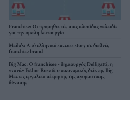
Franchise: Οι προμηθευτές μιας αλυσίδας «κλειδί»
για την ομαλή λειτουργία
Mailo’s: Από ελληνικό success story σε διεθνές
franchise brand
Big Mac: Ο franchisee - δημιουργός Delligatti, η
«νονά» Esther Rose & ο οικονομικός δείκτης Big
Mac ως εργαλείο μέτρησης της αγοραστικής
δύναμης