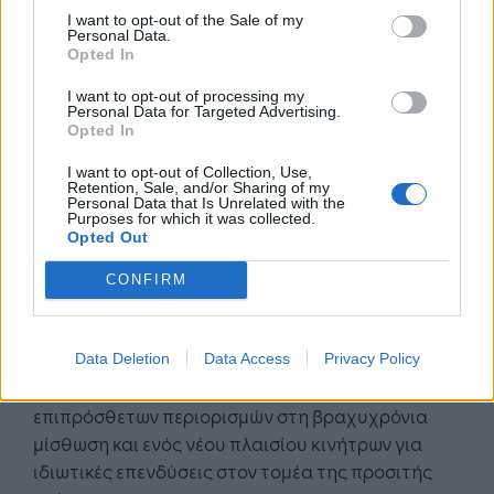
ανθρώπινου δυναμικού σε αυτές.
I want to opt-out of the Sale of my
Personal Data.
Τέλος, η οικονομικά προσιτή στέγαση αποτελεί
Opted In
προτεραιότητα στην παρούσα συγκυρία τόσο για
I want to opt-out of processing my
την Ελλάδα όσο και για την Ευρώπη. Στα μέσα
Personal Data for Targeted Advertising.
Opted In
Δεκεμβρίου η Ευρωπαϊκή Επιτροπή ανακοίνωσε
ένα πανευρωπαϊκό σχέδιο (European Affordable
I want to opt-out of Collection, Use,
Retention, Sale, and/or Sharing of my
Housing Plan) με στόχο, μεταξύ άλλων, την
Personal Data that Is Unrelated with the
Purposes for which it was collected.
ενίσχυση της προσφοράς στην αγορά κατοικίας
Opted Out
και την προστασία των ευάλωτων κοινωνικών
ομάδων, ενώ και η ελληνική κυβέρνηση
CONFIRM
ανακοίνωσε μία νέα δέσμη μέτρων για το
στεγαστικό ζήτημα προς την ίδια κατεύθυνση,
συμπεριλαμβανομένων ενός νέου προγράμματος
Data Deletion
Data Access
Privacy Policy
επιδότησης για την ανακαίνιση κατοικιών,
επιπρόσθετων περιορισμών στη βραχυχρόνια
μίσθωση και ενός νέου πλαισίου κινήτρων για
ιδιωτικές επενδύσεις στον τομέα της προσιτής