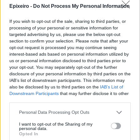
(β)
η απόκλιση από τον ευρωπαϊκό μέσο όρο ως
Epixeiro -
Do Not Process My Personal Information
προς την παραγωγικότητα της εργασίας,
If you wish to opt-out of the sale, sharing to third parties, or
(γ)
τα σχετικώς χαμηλότερα ποσοστά
processing of your personal or sensitive information for
targeted advertising by us, please use the below opt-out
απασχόλησης -ιδίως των γυναικών και των νέων-
section to confirm your selection. Please note that after your
και
opt-out request is processed you may continue seeing
interest-based ads based on personal information utilized by
(δ)
η ανάγκη σύγκλισης του πραγματικού κατά
us or personal information disclosed to third parties prior to
κεφαλή ΑΕΠ με τον αντίστοιχο ευρωπαϊκό μέσο
your opt-out. You may separately opt-out of the further
όρο.
disclosure of your personal information by third parties on the
IAB’s list of downstream participants. This information may
Παράλληλα, σημαντική πρόκληση αποτελεί η
also be disclosed by us to third parties on the
IAB’s List of
Downstream Participants
that may further disclose it to other
μείωση του ελλείμματος του ισοζυγίου
third parties.
τρεχουσών συναλλαγών μέσω της ενίσχυσης της
ανταγωνιστικότητας, η οποία συνδέεται άμεσα
Personal Data Processing Opt Outs
με την προώθηση της καινοτομίας, της έρευνας
I want to opt-out of the Sharing of my
και ανάπτυξης, της υιοθέτησης νέων
personal data.
τεχνολογιών και της εκπαίδευσης του
Opted In