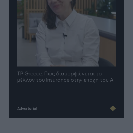
nd.gr
TP Greece: Πώς διαμορφώνεται το
Η ομ
άθε
μέλλον του Insurance στην εποχή του AI
σου 
Advertorial