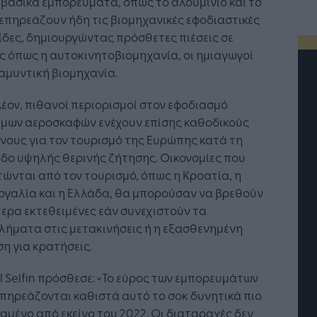
βασικά εμπορεύματα, όπως το αλουμίνιο και το
 επηρεάζουν ήδη τις βιομηχανικές εφοδιαστικές
δες, δημιουργώντας πρόσθετες πιέσεις σε
ς όπως η αυτοκινητοβιομηχανία, οι ημιαγωγοί
 αμυντική βιομηχανία.
έον, πιθανοί περιορισμοί στον εφοδιασμό
ίμων αεροσκαφών ενέχουν επίσης καθοδικούς
νους για τον τουρισμό της Ευρώπης κατά τη
δο υψηλής θερινής ζήτησης. Οικονομίες που
ώνται από τον τουρισμό, όπως η Κροατία, η
ογαλία και η Ελλάδα, θα μπορούσαν να βρεθούν
τερα εκτεθειμένες εάν συνεχιστούν τα
ήματα στις μετακινήσεις ή η εξασθενημένη
η για κρατήσεις.
τή Νοημοσύνη: το νέο
Οι προσλήψεις αλλάζουν: To
γικό σύστημα της
Jobfind.gr ως στρατηγικός
l Selfin πρόσθεσε: «Το εύρος των εμπορευμάτων
ησης
«σύμμαχος» για κάθε
πηρεάζονται καθιστά αυτό το σοκ δυνητικά πιο
επιχείρηση και εργαζόμενο
αμένο από εκείνο του 2022. Οι διαταραχές δεν