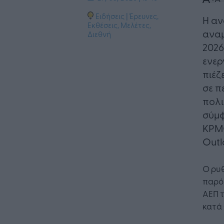
Ειδήσεις
|
Έρευνες,
Η αν
Εκθέσεις, Μελέτες
,
αναμ
Διεθνή
2026
ενερ
πιέζ
σε π
πολι
σύμφ
KPMG
Outl
Ο ρυ
παρόμ
ΑΕΠ τ
κατά 