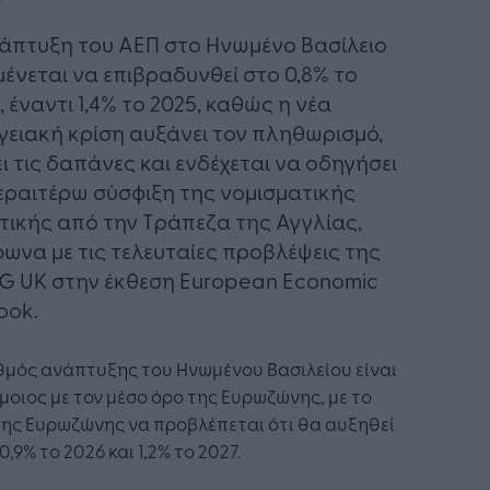
άπτυξη του ΑΕΠ στο Ηνωμένο Βασίλειο
ένεται να επιβραδυνθεί στο 0,8% το
, έναντι 1,4% το 2025, καθώς η νέα
γειακή κρίση αυξάνει τον πληθωρισμό,
ει τις δαπάνες και ενδέχεται να οδηγήσει
εραιτέρω σύσφιξη της νομισματικής
τικής από την Τράπεζα της Αγγλίας,
ωνα με τις τελευταίες προβλέψεις της
 UK στην έκθεση European Economic
ook.
θμός ανάπτυξης του Ηνωμένου Βασιλείου είναι
οιος με τον μέσο όρο της Ευρωζώνης, με το
ης Ευρωζώνης να προβλέπεται ότι θα αυξηθεί
0,9% το 2026 και 1,2% το 2027.