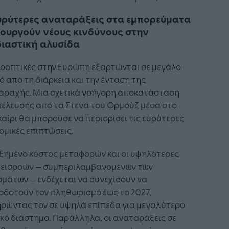
υρύτερες αναταράξεις στα εμπορεύματα
ουργούν νέους κινδύνους στην
ιαστική αλυσίδα
ροοπτικές στην Ευρώπη εξαρτώνται σε μεγάλο
 από τη διάρκεια και την ένταση της
αραχής. Μια σχετικά γρήγορη αποκατάσταση
ιέλευσης από τα Στενά του Ορμούζ μέσα στο
αίρι θα μπορούσε να περιορίσει τις ευρύτερες
ομικές επιπτώσεις.
ξημένο κόστος μεταφορών και οι υψηλότερες
ς εισροών — συμπεριλαμβανομένων των
μάτων — ενδέχεται να συνεχίσουν να
οδοτούν τον πληθωρισμό έως το 2027,
ηρώντας τον σε υψηλά επίπεδα για μεγαλύτερο
κό διάστημα. Παράλληλα, οι αναταράξεις σε