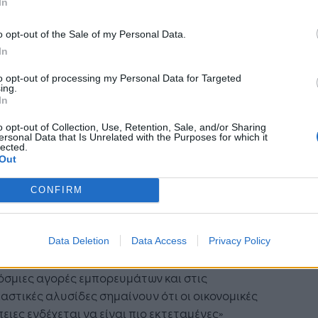
In
o opt-out of the Sale of my Personal Data.
In
to opt-out of processing my Personal Data for Targeted
ing.
l Selfin, Chief Economist της KPMG UK, δήλωσε
In
νωμένο Βασίλειο και η Ευρώπη βρίσκονται για
o opt-out of Collection, Use, Retention, Sale, and/or Sharing
 μία φορά αντιμέτωποι με ένα σημαντικό σοκ
ersonal Data that Is Unrelated with the Purposes for which it
lected.
χετίζεται με την ενέργεια, ωστόσο η φύση αυτής
Out
ρίσης διαφέρει ουσιαστικά από εκείνη των
 του 2022. Η άμεση έκθεση στο φυσικό αέριο
CONFIRM
 χαμηλότερη σε σύγκριση με την ενεργειακή
η που προκάλεσε ο πόλεμος Ρωσίας-Ουκρανίας,
ός που περιορίζει τον κίνδυνο φυσικών
Data Deletion
Data Access
Privacy Policy
ψεων. Ωστόσο, οι ευρύτερες επιπτώσεις στις
σμιες αγορές εμπορευμάτων και στις
αστικές αλυσίδες σημαίνουν ότι οι οικονομικές
ειες ενδέχεται να είναι πιο εκτεταμένες»