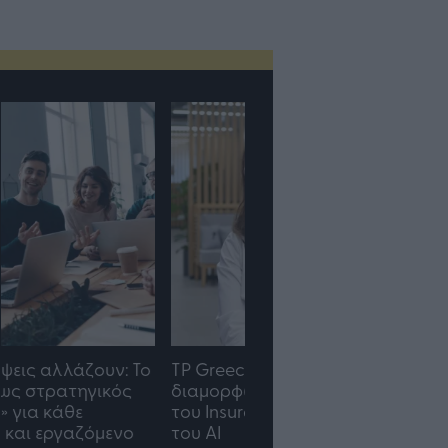
TP Greece: Πώς
Η ομάδα σου μεγαλώνε
διαμορφώνεται το μέλλον
γραφείο σου ακολουθε
του Insurance στην εποχή
του AI