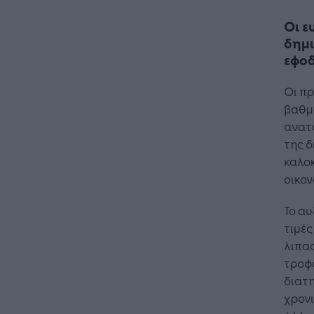
Οι ε
δημι
εφοδ
Οι π
βαθμό
ανατ
της δ
καλοκ
οικον
Το αυ
τιμέ
λιπασ
τροφ
διατ
χρονι