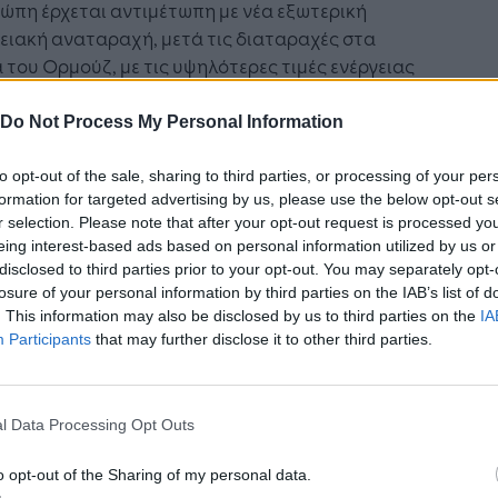
ώπη έρχεται αντιμέτωπη με νέα εξωτερική
ειακή αναταραχή, μετά τις διαταραχές στα
 του Ορμούζ, με τις υψηλότερες τιμές ενέργειας
ις πιέσεις στην εφοδιαστική αλυσίδα να
ρύνουν την ανάπτυξη και να ενισχύουν τον
Do Not Process My Personal Information
ρισμό σε ολόκληρη την ήπειρο.
to opt-out of the sale, sharing to third parties, or processing of your per
το δυσμενές αυτό περιβάλλον, η KPMG εκτιμά
formation for targeted advertising by us, please use the below opt-out s
r selection. Please note that after your opt-out request is processed y
ι περισσότερες ευρωπαϊκές οικονομίες θα
eing interest-based ads based on personal information utilized by us or
ύγουν την ύφεση, καθώς η ανθεκτικότητα των
disclosed to third parties prior to your opt-out. You may separately opt-
ν εργασίας και η συνεχιζόμενη καταναλωτική
losure of your personal information by third parties on the IAB’s list of
νη αναμένεται να στηρίξουν την εγχώρια
. This information may also be disclosed by us to third parties on the
IA
η κατά το υπόλοιπο του έτους.
Participants
that may further disclose it to other third parties.
l Data Processing Opt Outs
o opt-out of the Sharing of my personal data.