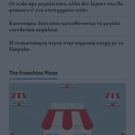
Οι scale-ups μεγαλώνουν, αλλά δεν ξέρουν πώς θα
φτάσουν σ' ένα επιτυχημένο «exit»
Καινοτομία: Εκεί όπου κατευθύνονται τα μεγάλα
επενδυτικά κεφάλαια
Η συγκατοίκηση περνά στην ψηφιακή εποχή με το
Flatpulse
The Franchise Plaza