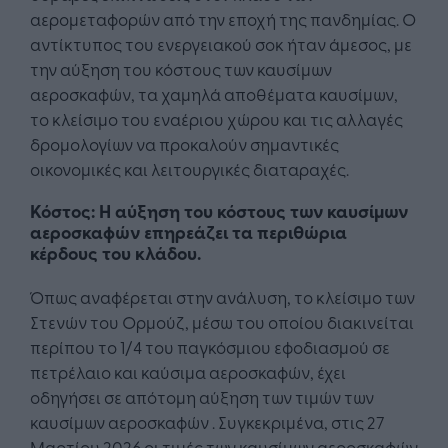
αερομεταφορών από την εποχή της πανδημίας. Ο
αντίκτυπος του ενεργειακού σοκ ήταν άμεσος, με
την αύξηση του κόστους των καυσίμων
αεροσκαφών, τα χαμηλά αποθέματα καυσίμων,
το κλείσιμο του εναέριου χώρου και τις αλλαγές
δρομολογίων να προκαλούν σημαντικές
οικονομικές και λειτουργικές διαταραχές.
Κόστος: Η αύξηση του κόστους των καυσίμων
αεροσκαφών επηρεάζει τα περιθώρια
κέρδους του κλάδου.
Όπως αναφέρεται στην ανάλυση, το κλείσιμο των
Στενών του Ορμούζ, μέσω του οποίου διακινείται
περίπου το 1/4 του παγκόσμιου εφοδιασμού σε
πετρέλαιο και καύσιμα αεροσκαφών, έχει
οδηγήσει σε απότομη αύξηση των τιμών των
καυσίμων αεροσκαφών . Συγκεκριμένα, στις 27
Μαρτίου 2026 οι τιμές των καυσίμων αεροσκαφών