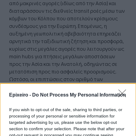
από μακρινές αγορές (ιδίως από την Ασία) και
διαταράσσουν τις διεθνείς transit ροές μέσω των
κόμβων του Κόλπου που αποτελούν κρίσιμους
συνδέσμους για την Ευρώπη. Επομένως, η
αυξημένη γεωπολιτική αβεβαιότητα επηρεάζει
αρνητικά την ταξιδιωτική ζήτηση και προσφορά,
κυρίως στις μεγάλες αγορές που λειτουργούν ως
main hubs για πτήσεις μεγάλων αποστάσεων
προς την Ασία και την Ανατολή, οδηγώντας σε
μετατόπιση προς πιο ασφαλείς προορισμούς.
Ωστόσο, οι επιπτώσεις στον αριθμό των
επιβατών, στις τιμές των εισιτηρίων και τα έσοδα
του τουρισμού στις ευρωπαϊκές οικονομίες θα
Epixeiro -
Do Not Process My Personal Information
εξαρτηθούν από τη διάρκεια και την ένταση των
γεωπολιτικών συγκρούσεων στη Μέση Ανατολή.
If you wish to opt-out of the sale, sharing to third parties, or
processing of your personal or sensitive information for
targeted advertising by us, please use the below opt-out
section to confirm your selection. Please note that after your
opt-out request is processed you may continue seeing