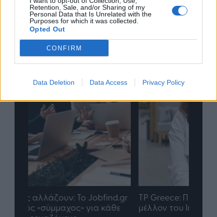
I want to opt-out of Collection, Use,
Retention, Sale, and/or Sharing of my
Personal Data that Is Unrelated with the
Purposes for which it was collected.
Opted Out
CONFIRM
Data Deletion
Data Access
Privacy Policy
nd.gr
TP Greece: Πώς διαμορφώνεται το
Η ομ
άθε
μέλλον του Insurance στην εποχή του AI
σου 