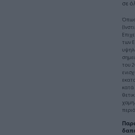
σε ό
Όπως 
(Ινστ
Επιχε
των Ε
υψηλά
σημει
του 2
ενισχ
εκατο
κατά 
θετικ
χαμη
περιό
Παρ
δαπ