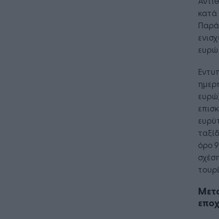
Αντίθ
κατά 
Παρά
ενισχ
ευρώ 
Εντυπ
ημερ
ευρώ)
επισκ
ευρύτ
ταξί
όρο 9
σχέση
τουρί
Μετ
επο