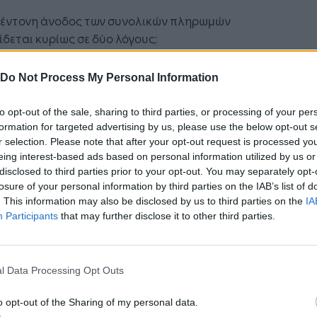
ο έντονη άνοδος των συνολικών πληρωμών
δεται κυρίως σε δύο λόγους:
στις πληθωριστικές πιέσεις που έχουν αυξήσει
Do Not Process My Personal Information
το συνολικό κόστος των ταξιδιών
στη μετατόπιση των Ελλήνων ταξιδιωτών από
to opt-out of the sale, sharing to third parties, or processing of your per
φθηνότερους προορισμούς των Βαλκανίων
formation for targeted advertising by us, please use the below opt-out s
προς χώρες της Κεντρικής και Βόρειας Ευρώπης,
r selection. Please note that after your opt-out request is processed y
όπου η ημερήσια δαπάνη είναι σημαντικά
eing interest-based ads based on personal information utilized by us or
disclosed to third parties prior to your opt-out. You may separately opt-
υψηλότερη
losure of your personal information by third parties on the IAB’s list of
. This information may also be disclosed by us to third parties on the
IA
τερα ισχυρή ήταν η αύξηση των ταξιδιών προς
Participants
that may further disclose it to other third parties.
 της Ευρωζώνης, με τις πληρωμές να
ύονται κατά 23% και τις αναχωρήσεις κατά 10%,
ζοντας το μερίδιό τους στο 41% του συνόλου.
l Data Processing Opt Outs
τικό στοιχείο αποτελεί το γεγονός ότι ένα
ι εντός Ευρωζώνης κοστίζει κατά μέσο όρο 2,6
o opt-out of the Sharing of my personal data.
 περισσότερο από ένα ταξίδι σε χώρα της Ε.Ε.