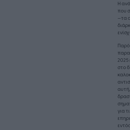
Η ανά
που σ
—τα 
διάρ
ενίσχ
Παρότ
παραδ
2025
στο δ
καλοκ
αντισ
αυτή,
δραστ
σημαν
για τ
επηρ
εντός