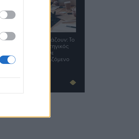
Οι προσλήψεις αλλάζουν: To
TP Greece: Πώς
Jobfind.gr ως στρατηγικός
διαμορφώνεται το μέ
«σύμμαχος» για κάθε
του Insurance στην επ
επιχείρηση και εργαζόμενο
του AI
Advertorial