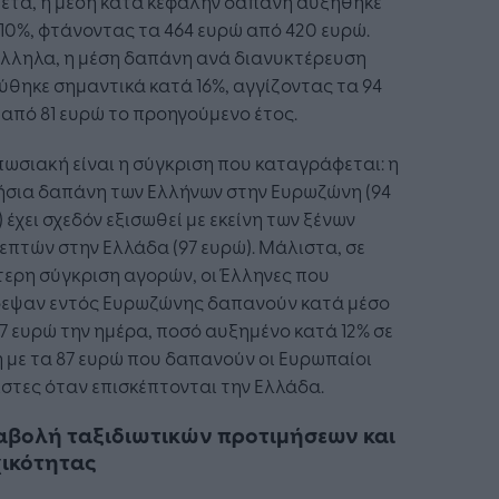
ετα, η μέση κατά κεφαλήν δαπάνη αυξήθηκε
10%, φτάνοντας τα 464 ευρώ από 420 ευρώ.
λληλα, η μέση δαπάνη ανά διανυκτέρευση
ύθηκε σημαντικά κατά 16%, αγγίζοντας τα 94
από 81 ευρώ το προηγούμενο έτος.
ωσιακή είναι η σύγκριση που καταγράφεται: η
ήσια δαπάνη των Ελλήνων στην Ευρωζώνη (94
 έχει σχεδόν εξισωθεί με εκείνη των ξένων
επτών στην Ελλάδα (97 ευρώ). Μάλιστα, σε
ερη σύγκριση αγορών, οι Έλληνες που
δεψαν εντός Ευρωζώνης δαπανούν κατά μέσο
7 ευρώ την ημέρα, ποσό αυξημένο κατά 12% σε
 με τα 87 ευρώ που δαπανούν οι Ευρωπαίοι
στες όταν επισκέπτονται την Ελλάδα.
αβολή ταξιδιωτικών προτιμήσεων και
χικότητας