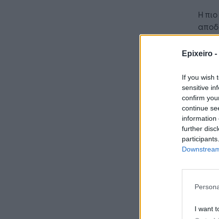
Η πι
αποδί
Epixeiro -
If you wish 
sensitive in
confirm you
continue se
information 
further disc
participants
Ιδιαί
Downstream 
χώρες
ενισχ
ανεβά
Persona
Σημαν
ταξίδ
I want t
φορές