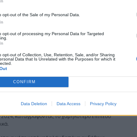
In
 Ευρωζώνης. Αντίθετα, οι ΗΠΑ αποτέλεσαν τη
δική αγορά που κατέγραψε πτώση σε όλους
o opt-out of the Sale of my Personal Data.
βασικούς δείκτες, με τις αναχωρήσεις να
In
ονται κατά 13%, τις διανυκτερεύσεις κατά 28%
to opt-out of processing my Personal Data for Targeted
ις πληρωμές κατά 7%.
Η Τεχνητή Νοημοσύνη: το νέο
ing.
In
λειτουργικό σύστημα της
τερες ημέρες ταξιδιού – υψηλότερη
επιχείρησης
o opt-out of Collection, Use, Retention, Sale, and/or Sharing
άνη
ersonal Data that Is Unrelated with the Purposes for which it
lected.
Out
ίπεδο ταξιδιωτικής συμπεριφοράς, διαφαίνεται
ι Έλληνες πραγματοποιούν πιο σύντομα ταξίδια,
CONFIRM
 με αυξημένη ημερήσια κατανάλωση.
ση διάρκεια παραμονής υποχώρησε κατά 4%,
Data Deletion
Data Access
Privacy Policy
ρφούμενη στις 4,9 διανυκτερεύσεις το 2025 από
ο 2024, καταγράφοντας το χαμηλότερο επίπεδο
ικά.