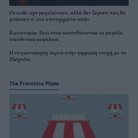
Οι scale-ups μεγαλώνουν, αλλά δεν ξέρουν πώς θα
φτάσουν σ' ένα επιτυχημένο «exit»
Καινοτομία: Εκεί όπου κατευθύνονται τα μεγάλα
επενδυτικά κεφάλαια
Η συγκατοίκηση περνά στην ψηφιακή εποχή με το
Flatpulse
The Franchise Plaza