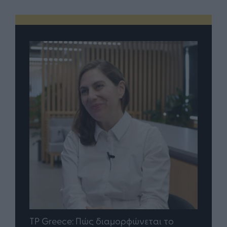
nd.gr
TP Greece: Πώς διαμορφώνεται το
Η ομ