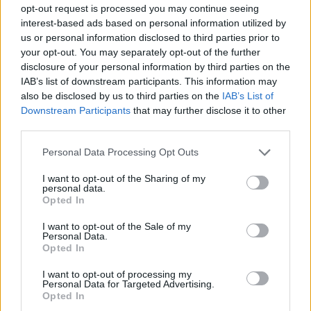
opt-out request is processed you may continue seeing
interest-based ads based on personal information utilized by
Η τάση αυτή αποτυπώνεται ήδη και στην
us or personal information disclosed to third parties prior to
εκτέλεση του προϋπολογισμού του 2026, με το
your opt-out. You may separately opt-out of the further
πρωτογενές πλεόνασμα του πρώτου τετραμήνου
disclosure of your personal information by third parties on the
να υπερβαίνει κατά 0,5% του ΑΕΠ το αντίστοιχο
IAB’s list of downstream participants. This information may
also be disclosed by us to third parties on the
IAB’s List of
περσινό επίπεδο.
Downstream Participants
that may further disclose it to other
third parties.
Η ΕΤΕ εκτιμά ότι το πρωτογενές πλεόνασμα θα
διαμορφωθεί περίπου στο 4% του ΑΕΠ το 2026,
Personal Data Processing Opt Outs
έναντι στόχου 3,2%, ενώ για το 2027 προβλέπει
I want to opt-out of the Sharing of my
πλεόνασμα 3,5%, επίσης υψηλότερο από τον
personal data.
επίσημο στόχο.
Opted In
I want to opt-out of the Sale of my
Συνεχίζεται η αποκλιμάκωση του δημόσιου
Personal Data.
χρέους
Opted In
Η διατήρηση υψηλών πρωτογενών
I want to opt-out of processing my
Personal Data for Targeted Advertising.
πλεονασμάτων έχει ήδη συμβάλει ουσιαστικά στη
Opted In
μείωση του δημόσιου χρέους.