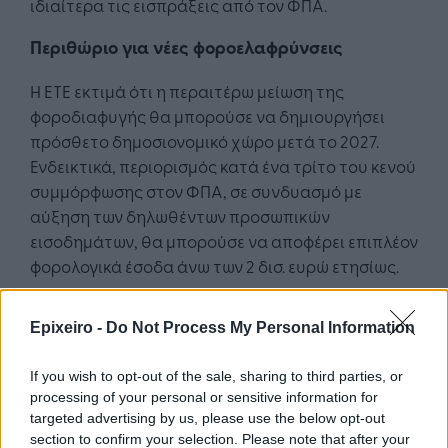
ιδιαίτερα τις εισπράξεις από τον ΦΠΑ.
Περιθώριο για νέες φοροελαφρύνσεις
Η ΕΤΕ εκτιμά ότι η περαιτέρω μείωση της
φοροδιαφυγής θα μπορούσε να δημιουργήσει
πρόσθετο δημοσιονομικό χώρο μετά το 2027.
Ενδεικτικά, περιορισμός κατά ένα τρίτο του κενού
συμμόρφωσης στον ΦΠΑ, σε συνδυασμό με
αύξηση των δηλωθέντων προσωπικών
εισοδημάτων, θα μπορούσε να αποφέρει επιπλέον
φορολογικά έσοδα άνω των 2 δισ. ευρώ ετησίως.
Συγκράτηση δαπανών και νέα υπέρβαση των
στόχων
Epixeiro -
Do Not Process My Personal Information
Εξίσου σημαντική ήταν η συγκράτηση των
If you wish to opt-out of the sale, sharing to third parties, or
πρωτογενών δαπανών, οι οποίες μειώθηκαν στο
processing of your personal or sensitive information for
targeted advertising by us, please use the below opt-out
45,1% του ΑΕΠ την περίοδο 2024-2025, σημαντικά
section to confirm your selection. Please note that after your
χαμηλότερα από τον μέσο όρο της ΕΕ.