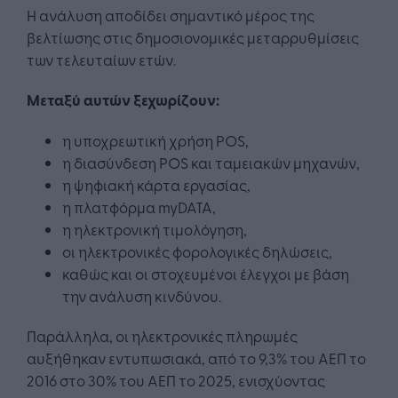
Η ανάλυση αποδίδει σημαντικό μέρος της
βελτίωσης στις δημοσιονομικές μεταρρυθμίσεις
των τελευταίων ετών.
Μεταξύ αυτών ξεχωρίζουν:
η υποχρεωτική χρήση POS,
η διασύνδεση POS και ταμειακών μηχανών,
η ψηφιακή κάρτα εργασίας,
η πλατφόρμα myDATA,
η ηλεκτρονική τιμολόγηση,
οι ηλεκτρονικές φορολογικές δηλώσεις,
καθώς και οι στοχευμένοι έλεγχοι με βάση
την ανάλυση κινδύνου.
Παράλληλα, οι ηλεκτρονικές πληρωμές
αυξήθηκαν εντυπωσιακά, από το 9,3% του ΑΕΠ το
2016 στο 30% του ΑΕΠ το 2025, ενισχύοντας