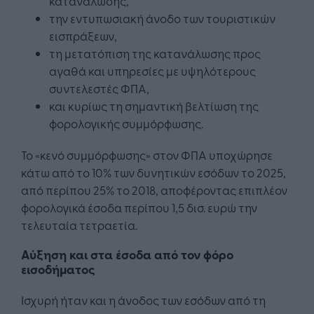
κατανάλωσης,
την εντυπωσιακή άνοδο των τουριστικών
εισπράξεων,
τη μετατόπιση της κατανάλωσης προς
αγαθά και υπηρεσίες με υψηλότερους
συντελεστές ΦΠΑ,
και κυρίως τη σημαντική βελτίωση της
φορολογικής συμμόρφωσης.
Το «κενό συμμόρφωσης» στον ΦΠΑ υποχώρησε
κάτω από το 10% των δυνητικών εσόδων το 2025,
από περίπου 25% το 2018, αποφέροντας επιπλέον
φορολογικά έσοδα περίπου 1,5 δισ. ευρώ την
τελευταία τετραετία.
Αύξηση και στα έσοδα από τον φόρο
εισοδήματος
Ισχυρή ήταν και η άνοδος των εσόδων από τη