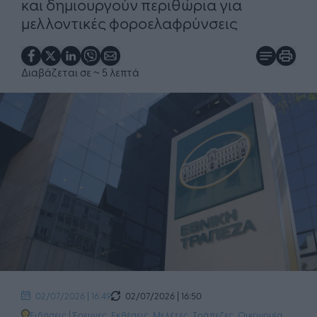
και δημιουργούν περιθώρια για
μελλοντικές φοροελαφρύνσεις
Διαβάζεται σε
~ 5 λεπτά
02/07/2026 | 16:50
02/07/2026 | 16:49
Ειδήσεις
|
Έρευνες, Εκθέσεις, Μελέτες
,
Τράπεζες
,
Οικονομία