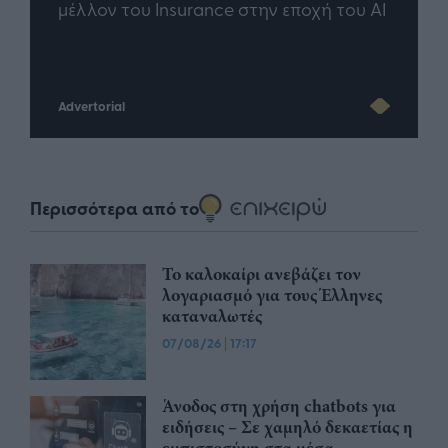
άθε
μέλλον του Insurance στην εποχή του AI
σου 
Advertorial
Περισσότερα από το
Το καλοκαίρι ανεβάζει τον
λογαριασμό για τους Έλληνες
καταναλωτές
07/08/26
|
17:17
Άνοδος στη χρήση chatbots για
ειδήσεις – Σε χαμηλό δεκαετίας η