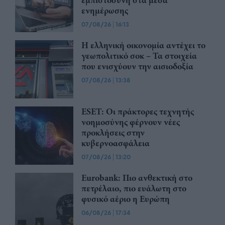
εμπιστοσύνη στα μέσα
ενημέρωσης
07/08/26
|
16:13
Η ελληνική οικονομία αντέχει το
γεωπολιτικό σοκ – Τα στοιχεία
που ενισχύουν την αισιοδοξία
07/08/26
|
13:38
ESET: Οι πράκτορες τεχνητής
νοημοσύνης φέρνουν νέες
προκλήσεις στην
κυβερνοασφάλεια
07/08/26
|
13:20
Eurobank: Πιο ανθεκτική στο
πετρέλαιο, πιο ευάλωτη στο
φυσικό αέριο η Ευρώπη
06/08/26
|
17:34