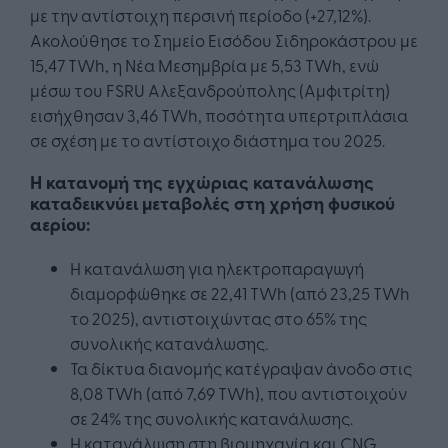
με την αντίστοιχη περσινή περίοδο (+27,12%).
Ακολούθησε το Σημείο Εισόδου Σιδηροκάστρου με
15,47 TWh, η Νέα Μεσημβρία με 5,53 TWh, ενώ
μέσω του FSRU Αλεξανδρούπολης (Αμφιτρίτη)
εισήχθησαν 3,46 TWh, ποσότητα υπερτριπλάσια
σε σχέση με το αντίστοιχο διάστημα του 2025.
Η κατανομή της εγχώριας κατανάλωσης
καταδεικνύει μεταβολές στη χρήση φυσικού
αερίου:
Η κατανάλωση για ηλεκτροπαραγωγή
διαμορφώθηκε σε 22,41 TWh (από 23,25 TWh
το 2025), αντιστοιχώντας στο 65% της
συνολικής κατανάλωσης.
Τα δίκτυα διανομής κατέγραψαν άνοδο στις
8,08 TWh (από 7,69 TWh), που αντιστοιχούν
σε 24% της συνολικής κατανάλωσης.
Η κατανάλωση στη βιομηχανία και CNG