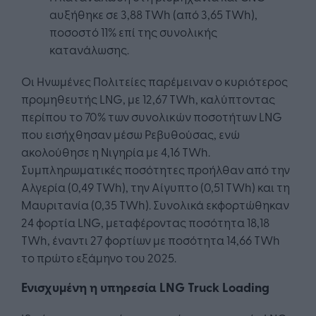
αυξήθηκε σε 3,88 TWh (από 3,65 TWh),
ποσοστό 11% επί της συνολικής
κατανάλωσης.
Οι Ηνωμένες Πολιτείες παρέμειναν ο κυριότερος
προμηθευτής LNG, με 12,67 TWh, καλύπτοντας
περίπου το 70% των συνολικών ποσοτήτων LNG
που εισήχθησαν μέσω Ρεβυθούσας, ενώ
ακολούθησε η Νιγηρία με 4,16 TWh.
Συμπληρωματικές ποσότητες προήλθαν από την
Αλγερία (0,49 TWh), την Αίγυπτο (0,51 TWh) και τη
Μαυριτανία (0,35 TWh). Συνολικά εκφορτώθηκαν
24 φορτία LNG, μεταφέροντας ποσότητα 18,18
TWh, έναντι 27 φορτίων με ποσότητα 14,66 TWh
το πρώτο εξάμηνο του 2025.
Ενισχυμένη η υπηρεσία LNG Truck Loading