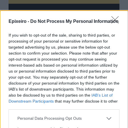
Epixeiro -
Do Not Process My Personal Information
If you wish to opt-out of the sale, sharing to third parties, or
processing of your personal or sensitive information for
targeted advertising by us, please use the below opt-out
section to confirm your selection. Please note that after your
opt-out request is processed you may continue seeing
interest-based ads based on personal information utilized by
us or personal information disclosed to third parties prior to
your opt-out. You may separately opt-out of the further
disclosure of your personal information by third parties on the
IAB’s list of downstream participants. This information may
also be disclosed by us to third parties on the
IAB’s List of
Downstream Participants
that may further disclose it to other
third parties.
nd.gr
TP Greece: Πώς διαμορφώνεται το
Η ομ
Personal Data Processing Opt Outs
άθε
μέλλον του Insurance στην εποχή του AI
σου 