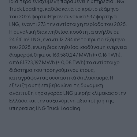
Ιδιαίτερα ενισχυμένη παραμένει η υπηρεσία LNG
Truck Loading, καθώς κατά το πρώτο εξάμηνο
του 2026 φορτώθηκαν συνολικά 537 φορτηγά
LNG, έναντι 273 την αντίστοιχη περίοδο του 2025.
Η συνολική διακινηθείσα ποσότητα ανήλθε σε
24.641 m³ LNG, έναντι 12.284 m³ το πρώτο εξάμηνο
του 2025, ενώ η διακινηθείσα ισοδύναμη ενέργεια
διαμορφώθηκε σε 163.580,247 MWh (≈ 0,16 TWh),
από 81.723,197 MWh (≈ 0,08 TWh) το αντίστοιχο
διάστημα του προηγούμενου έτους,
καταγράφοντας ουσιαστικά διπλασιασμό. Η
εξέλιξη αυτή επιβεβαιώνει τη δυναμική
ανάπτυξη της αγοράς LNG μικρής κλίμακας στην
Ελλάδα και την αυξανόμενη αξιοποίηση της
υπηρεσίας LNG Truck Loading.