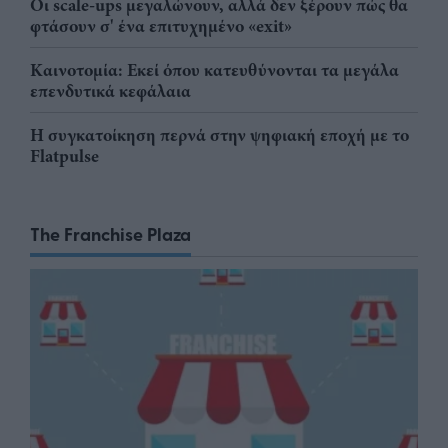
Οι scale-ups μεγαλώνουν, αλλά δεν ξέρουν πώς θα
φτάσουν σ' ένα επιτυχημένο «exit»
Καινοτομία: Εκεί όπου κατευθύνονται τα μεγάλα
επενδυτικά κεφάλαια
Η συγκατοίκηση περνά στην ψηφιακή εποχή με το
Flatpulse
The Franchise Plaza