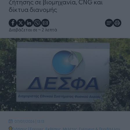
ζήτησης σε βιομηχανία, CNG και
δίκτυα διανομής
Διαβάζεται σε
~ 2 λεπτά
07/07/2026 | 13:13
Ειδήσεις
|
Έρευνες, Εκθέσεις, Μελέτες
,
Ενέργεια & Περιβάλλον