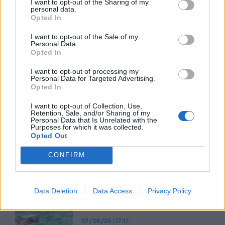
I want to opt-out of the Sharing of my
personal data.
Opted In
Advertorial
I want to opt-out of the Sale of my
Personal Data.
Opted In
I want to opt-out of processing my
Personal Data for Targeted Advertising.
Περισσότερα από το
Opted In
I want to opt-out of Collection, Use,
Retention, Sale, and/or Sharing of my
Έρευνα Adobe Acrobat: Οι πόλεις
Personal Data that Is Unrelated with the
Purposes for which it was collected.
που οδηγούν την ανάπτυξη του
Opted Out
AI στην Ελλάδα
10/08/26
|
17:57
CONFIRM
Το καλοκαίρι ανεβάζει τον
Data Deletion
Data Access
Privacy Policy
λογαριασμό για τους Έλληνες
καταναλωτές
07/08/26
|
17:17