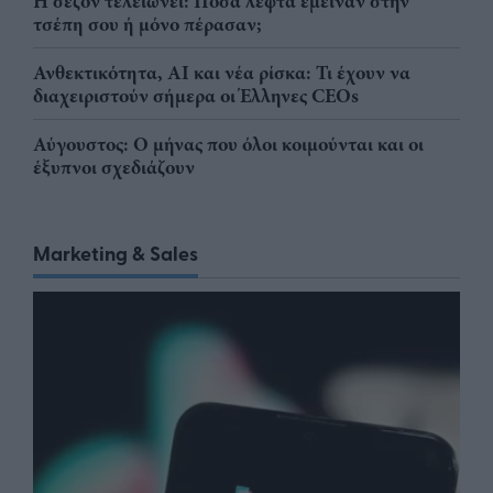
Η σεζόν τελειώνει: Πόσα λεφτά έμειναν στην
τσέπη σου ή μόνο πέρασαν;
Ανθεκτικότητα, AI και νέα ρίσκα: Τι έχουν να
διαχειριστούν σήμερα οι Έλληνες CEOs
Αύγουστος: Ο μήνας που όλοι κοιμούνται και οι
έξυπνοι σχεδιάζουν
Marketing & Sales