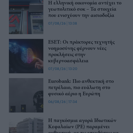
Η ελληνική οικονομία αντέχει το
γεωπολιτικό σοκ – Τα στοιχεία
που ενισχύουν την αισιοδοξία
07/08/26
|
13:38
ESET: Οι πράκτορες τεχνητής
νοημοσύνης φέρνουν νέες
προκλήσεις στην
κυβερνοασφάλεια
07/08/26
|
13:20
Eurobank: Πιο ανθεκτική στο
πετρέλαιο, πιο ευάλωτη στο
φυσικό αέριο η Ευρώπη
06/08/26
|
17:34
Η παγκόσμια αγορά Ιδιωτικών
Κεφαλαίων (PE) παραμένει
ανθεκτική, με τις επενδύσεις να