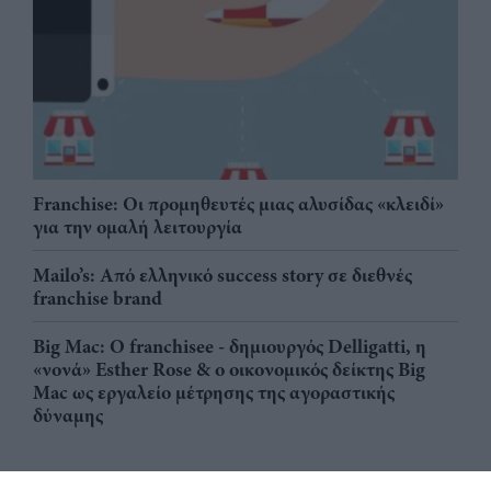
Franchise: Οι προμηθευτές μιας αλυσίδας «κλειδί»
για την ομαλή λειτουργία
Mailo’s: Από ελληνικό success story σε διεθνές
franchise brand
Big Mac: Ο franchisee - δημιουργός Delligatti, η
«νονά» Esther Rose & ο οικονομικός δείκτης Big
Mac ως εργαλείο μέτρησης της αγοραστικής
δύναμης