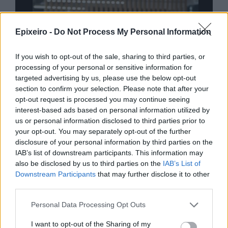
Epixeiro -
Do Not Process My Personal Information
If you wish to opt-out of the sale, sharing to third parties, or
processing of your personal or sensitive information for
targeted advertising by us, please use the below opt-out
section to confirm your selection. Please note that after your
opt-out request is processed you may continue seeing
interest-based ads based on personal information utilized by
us or personal information disclosed to third parties prior to
your opt-out. You may separately opt-out of the further
disclosure of your personal information by third parties on the
IAB’s list of downstream participants. This information may
also be disclosed by us to third parties on the
IAB’s List of
Downstream Participants
that may further disclose it to other
nd.gr
TP Greece: Πώς διαμορφώνεται το
Η ομ
third parties.
άθε
μέλλον του Insurance στην εποχή του AI
σου 
Personal Data Processing Opt Outs
I want to opt-out of the Sharing of my