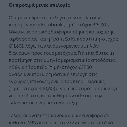
Οι προτιμώμενες επιλογές
Οι προτιμώμενες επιλογές των αναλυτών
παραμένουν η Eurobank (τιμή-στόχος €5,30),
λόγω γεωγραφικής διαφοροποίησης και ισχυρής
κερδοφορίας, και η Τράπεζα Κύπρου (τιμή-στόχος
€11,60), λόγω των αναμενόμενων υψηλών
διανομών προς τους μετόχους. Για επενδυτές με
προτίμηση στις υψηλές μερισματικές αποδόσεις,
η Εθνική Τράπεζα (τιμή-στόχος €17,50
αναδεικνύεται ως η ιδανική επιλογή στις
εγχώριες επιλογές, ενώ η Τράπεζα Πειραιώς
(τιμή- στόχος €10,60) είναι η προτιμότερη επιλογή
για επενδυτές που επιθυμούν έκθεση στην
ελληνική οικονομική ανάπτυξη.
Tέλος, οι αναλυτές κάνουν ειδική αναφορά σε
πιθανές M&A κινήσεις στον ελληνικό τραπεζικό