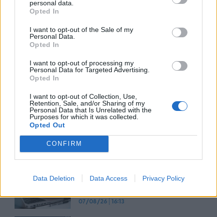
personal data.
Opted In
Advertorial
I want to opt-out of the Sale of my
Personal Data.
Opted In
Περισσότερα από το
I want to opt-out of processing my
Personal Data for Targeted Advertising.
Opted In
Το καλοκαίρι ανεβάζει τον
I want to opt-out of Collection, Use,
λογαριασμό για τους Έλληνες
Retention, Sale, and/or Sharing of my
Personal Data that Is Unrelated with the
καταναλωτές
Purposes for which it was collected.
Opted Out
07/08/26
|
17:17
CONFIRM
Άνοδος στη χρήση chatbots για
ειδήσεις – Σε χαμηλό δεκαετίας η
εμπιστοσύνη στα μέσα
Data Deletion
Data Access
Privacy Policy
ενημέρωσης
07/08/26
|
16:13