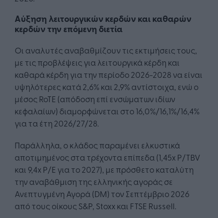
Aύξηση λειτουργικών κερδών και καθαρών
κερδών την επόμενη διετία
Οι αναλυτές αναβαθμίζουν τις εκτιμήσεις τους,
με τις προβλέψεις για λειτουργικά κέρδη και
καθαρά κέρδη για την περίοδο 2026-2028 να είναι
υψηλότερες κατά 2,6% και 2,9% αντίστοιχα, ενώ ο
μέσος RoTE (απόδοση επί ενσώματων ιδίων
κεφαλαίων) διαμορφώνεται στο 16,0%/16,1%/16,4%
για τα έτη 2026/27/28.
Παράλληλα, ο κλάδος παραμένει ελκυστικά
αποτιμημένος στα τρέχοντα επίπεδα (1,45x P/TBV
και 9,4x P/E για το 2027), με πρόσθετο καταλύτη
την αναβάθμιση της ελληνικής αγοράς σε
Ανεπτυγμένη Αγορά (DM) τον Σεπτέμβριο 2026
από τους οίκους S&P, Stoxx και FTSE Russell.