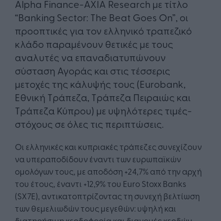
Alpha Finance-AXIA Research με τίτλο
“Banking Sector: The Beat Goes On”, οι
προοπτικές για τον ελληνικό τραπεζικό
κλάδο παραμένουν θετικές με τους
αναλυτές να επαναδιατυπώνουν
σύσταση Αγοράς και στις τέσσερις
μετοχές της κάλυψής τους (Eurobank,
Εθνική Τράπεζα, Τράπεζα Πειραιώς και
Τράπεζα Κύπρου) με υψηλότερες τιμές-
στόχους σε όλες τις περιπτώσεις.
Οι ελληνικές και κυπριακές τράπεζες συνεχίζουν
να υπεραποδίδουν έναντι των ευρωπαϊκών
ομολόγων τους, με αποδόση +24,7% από την αρχή
του έτους, έναντι +12,9% του Euro Stoxx Banks
(SX7E), αντικατοπτρίζοντας τη συνεχή βελτίωση
των θεμελιωδών τους μεγεθών: υψηλή και
διατηρήσιμη κερδοφορία και διανομές κερδών