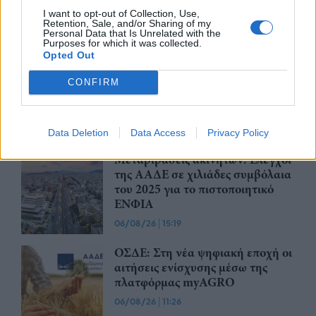
μετάδοση, ποιες οι μεγάλες
I want to opt-out of Collection, Use,
αλλαγές της νέας πλατφόρμας
Retention, Sale, and/or Sharing of my
Personal Data that Is Unrelated with the
07/08/26
|
14:00
Purposes for which it was collected.
Opted Out
ΑΑΔΕ: Αιτήσεις για ενίσχυση de
minimis αναφορικά με δυσμενείς
CONFIRM
καιρικές συνθήκες, παγετό και
λειψυδρία
07/08/26
|
11:06
Data Deletion
Data Access
Privacy Policy
Μεταβιβάσεις ακινήτων: Έλεγχοι
της ΑΑΔΕ σε χιλιάδες συμβόλαια
του 2025 για το πιστοποιητικό
ΕΝΦΙΑ
06/08/26
|
15:19
ΟΣΔΕ: Στη νέα ψηφιακή εποχή οι
αιτήσεις ενίσχυσης μέσω της
πλατφόρμας myAGRO
06/08/26
|
11:26