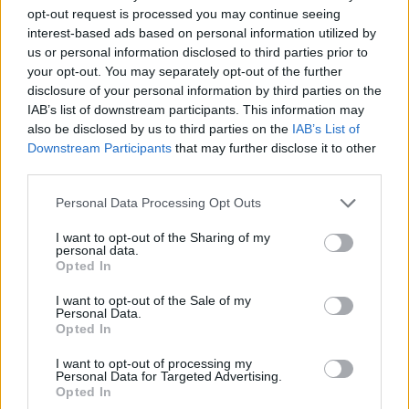
άθε
μέλλον του Insurance στην εποχή του AI
σου 
opt-out request is processed you may continue seeing
interest-based ads based on personal information utilized by
us or personal information disclosed to third parties prior to
your opt-out. You may separately opt-out of the further
disclosure of your personal information by third parties on the
Advertorial
IAB’s list of downstream participants. This information may
also be disclosed by us to third parties on the
IAB’s List of
Downstream Participants
that may further disclose it to other
third parties.
Περισσότερα από το
Personal Data Processing Opt Outs
I want to opt-out of the Sharing of my
personal data.
Εθνική σύνταξη 2026: Στα 446,87
Opted In
ευρώ το πλήρες ποσό – Οι
αλλαγές ανάλογα με τα έτη
I want to opt-out of the Sale of my
ασφάλισης
Personal Data.
Opted In
07/08/26
|
17:46
I want to opt-out of processing my
ΑΑΔΕ–myAGRO: Πάνω από
Personal Data for Targeted Advertising.
2.000 άτομα στη ζωντανή
Opted In