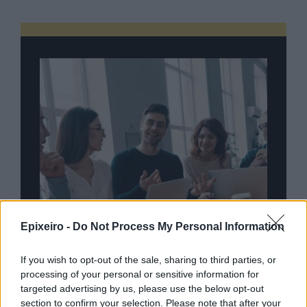
Epixeiro -
Do Not Process My Personal Information
If you wish to opt-out of the sale, sharing to third parties, or
processing of your personal or sensitive information for
targeted advertising by us, please use the below opt-out
nd.gr
TP Greece: Πώς διαμορφώνεται το
Η ομ
section to confirm your selection. Please note that after your