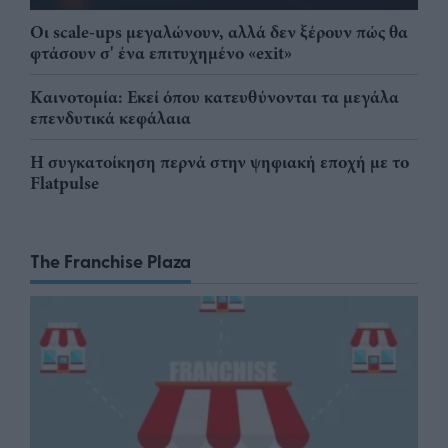
Οι scale-ups μεγαλώνουν, αλλά δεν ξέρουν πώς θα
φτάσουν σ' ένα επιτυχημένο «exit»
Καινοτομία: Εκεί όπου κατευθύνονται τα μεγάλα
επενδυτικά κεφάλαια
Η συγκατοίκηση περνά στην ψηφιακή εποχή με το
Flatpulse
The Franchise Plaza