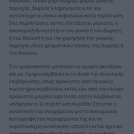
δηλώσεις τελών χαρτοσήμου, φόρου γονικής
παροχής, δωρεάς κληρονομιάς κ.λπ. και
αντίστοιχες κινήσεις κεφαλαίων κατά περίπτωση.
Στις περιπτώσεις αυτές εξετάζεται, μάλιστα, η
οικονομική δυνατότητα του γονέα ή του δωρητή
ή του δανειστή για την χορήγηση της γονικής
παροχής ιδίως χρηματικών ποσών, της δωρεάς ή
του δανείου.
Στο «μικροσκόπιο» μπαίνουν οι αγορές ακινήτων
και ως τίμημα λαμβάνεται το ποσό της συνολικής
επιβάρυνσης, όπως προκύπτει από τα οικεία
πωλητήρια συμβόλαια, εκτός εάν από τον έλεγχο
προκύπτει μεγαλύτερο ποσό, οπότε λαμβάνεται
υπόψη αυτό. Σε περίπτωση θυρίδας ζητείται η
συναίνεση του ελεγχόμενου για το άνοιγμα και
καταγραφή του περιεχομένου της και σε
περίπτωση μη συναίνεσης αποστέλλεται σχετικό
αίτημα στον αρμόδιο Εισαγγελέα, με το οποίο