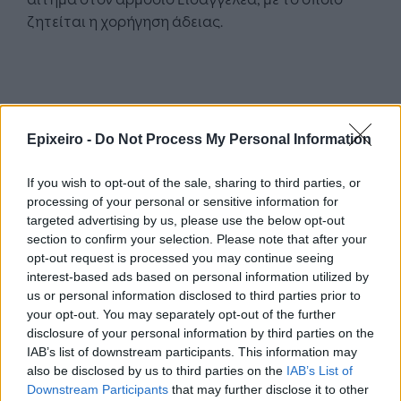
ζητείται η χορήγηση άδειας.
Epixeiro -
Do Not Process My Personal Information
If you wish to opt-out of the sale, sharing to third parties, or
Google News
Ακολουθήστε το
στο
processing of your personal or sensitive information for
και μάθετε πρώτοι όλα τα επιχειρηματικά νέα
targeted advertising by us, please use the below opt-out
section to confirm your selection. Please note that after your
opt-out request is processed you may continue seeing
interest-based ads based on personal information utilized by
Δείτε όλες τις τελευταίες επιχειρηματικές
Ειδήσεις
από την Ελλάδα και τον κόσμο στο
us or personal information disclosed to third parties prior to
your opt-out. You may separately opt-out of the further
disclosure of your personal information by third parties on the
IAB’s list of downstream participants. This information may
also be disclosed by us to third parties on the
IAB’s List of
Downstream Participants
that may further disclose it to other