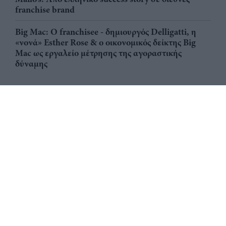
franchise brand
Big Mac: Ο franchisee - δημιουργός Delligatti, η
«νονά» Esther Rose & ο οικονομικός δείκτης Big
Mac ως εργαλείο μέτρησης της αγοραστικής
δύναμης