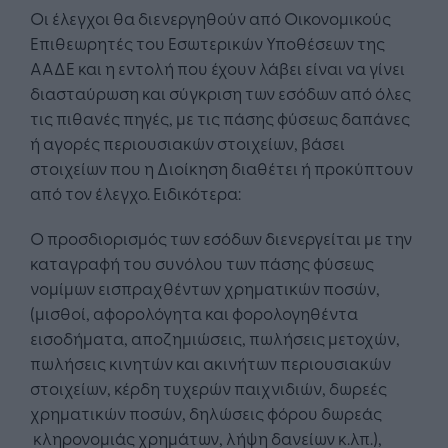
Οι έλεγχοι θα διενεργηθούν από Οικονομικούς
Επιθεωρητές του Εσωτερικών Υποθέσεων της
ΑΑΔΕ και η εντολή που έχουν λάβει είναι να γίνει
διασταύρωση και σύγκριση των εσόδων από όλες
τις πιθανές πηγές, με τις πάσης φύσεως δαπάνες
ή αγορές περιουσιακών στοιχείων, βάσει
στοιχείων που η Διοίκηση διαθέτει ή προκύπτουν
από τον έλεγχο. Ειδικότερα:
Ο προσδιορισμός των εσόδων διενεργείται με την
καταγραφή του συνόλου των πάσης φύσεως
νομίμων εισπραχθέντων χρηματικών ποσών,
(μισθοί, αφορολόγητα και φορολογηθέντα
εισοδήματα, αποζημιώσεις, πωλήσεις μετοχών,
πωλήσεις κινητών και ακινήτων περιουσιακών
στοιχείων, κέρδη τυχερών παιχνιδιών, δωρεές
χρηματικών ποσών, δηλώσεις φόρου δωρεάς
κληρονομιάς χρημάτων, λήψη δανείων κ.λπ.),