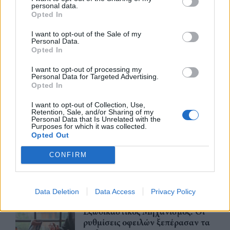
personal data.
ΑΑΔΕ: Αιτήσεις για ενίσχυση de
Opted In
minimis αναφορικά με δυσμενείς
καιρικές συνθήκες, παγετό και
I want to opt-out of the Sale of my
λειψυδρία
Personal Data.
Opted In
07/08/26
|
11:06
I want to opt-out of processing my
Μεταβιβάσεις ακινήτων: Έλεγχοι
Personal Data for Targeted Advertising.
της ΑΑΔΕ σε χιλιάδες συμβόλαια
Opted In
του 2025 για το πιστοποιητικό
I want to opt-out of Collection, Use,
ΕΝΦΙΑ
Retention, Sale, and/or Sharing of my
Personal Data that Is Unrelated with the
06/08/26
|
15:19
Purposes for which it was collected.
Opted Out
ΟΣΔΕ: Στη νέα ψηφιακή εποχή οι
αιτήσεις ενίσχυσης μέσω της
CONFIRM
πλατφόρμας myAGRO
06/08/26
|
11:26
Data Deletion
Data Access
Privacy Policy
Εξωδικαστικός Μηχανισμός: Οι
ρυθμίσεις οφειλών ξεπέρασαν τα