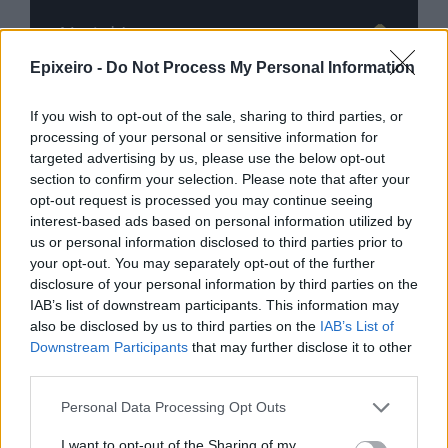
Advertorial
Epixeiro -
Do Not Process My Personal Information
If you wish to opt-out of the sale, sharing to third parties, or
Περισσότερα από το
processing of your personal or sensitive information for
targeted advertising by us, please use the below opt-out
section to confirm your selection. Please note that after your
Εθνική σύνταξη 2026: Στα 446,87
opt-out request is processed you may continue seeing
ευρώ το πλήρες ποσό – Οι
interest-based ads based on personal information utilized by
αλλαγές ανάλογα με τα έτη
us or personal information disclosed to third parties prior to
ασφάλισης
your opt-out. You may separately opt-out of the further
disclosure of your personal information by third parties on the
07/08/26
|
17:46
IAB’s list of downstream participants. This information may
also be disclosed by us to third parties on the
IAB’s List of
ΑΑΔΕ–myAGRO: Πάνω από
Downstream Participants
that may further disclose it to other
2.000 άτομα στη ζωντανή
third parties.
μετάδοση, ποιες οι μεγάλες
αλλαγές της νέας πλατφόρμας
Personal Data Processing Opt Outs
07/08/26
|
14:00
I want to opt-out of the Sharing of my