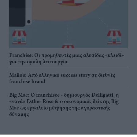
Franchise: Οι προμηθευτές μιας αλυσίδας «κλειδί»
για την ομαλή λειτουργία
Mailo’s: Από ελληνικό success story σε διεθνές
franchise brand
Big Mac: Ο franchisee - δημιουργός Delligatti, η
«νονά» Esther Rose & ο οικονομικός δείκτης Big
Mac ως εργαλείο μέτρησης της αγοραστικής
δύναμης