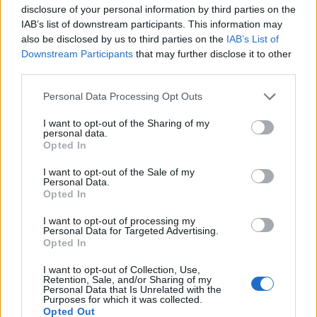
disclosure of your personal information by third parties on the
IAB’s list of downstream participants. This information may
also be disclosed by us to third parties on the
IAB’s List of
Εξωδικαστικός Μηχανισμός: Οι
Downstream Participants
that may further disclose it to other
ρυθμίσεις οφειλών ξεπέρασαν τα
third parties.
20 δισ. ευρώ
05/08/26
|
16:28
Personal Data Processing Opt Outs
I want to opt-out of the Sharing of my
personal data.
Ηλεκτρονική τιμολόγηση: Ξεκινά
Opted In
η αντίστροφη μέτρηση για τις
μικρομεσαίες επιχειρήσεις – Τι
I want to opt-out of the Sale of my
ισχύει από την 1η Οκτωβρίου
Personal Data.
Opted In
05/08/26
|
10:58
I want to opt-out of processing my
ΑΑΔΕ: Σαρωτικοί έλεγχοι σε
Personal Data for Targeted Advertising.
12.000 φορολογούμενους μετά τις
Opted In
φορολογικές δηλώσεις
I want to opt-out of Collection, Use,
04/08/26
|
17:05
Retention, Sale, and/or Sharing of my
Personal Data that Is Unrelated with the
Purposes for which it was collected.
Opted Out