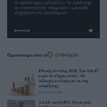
nd.gr
TP Greece: Πώς διαμορφώνεται το
Η ομ
άθε
μέλλον του Insurance στην εποχή του AI
σου 
Advertorial
Περισσότερα από το
Εθνική σύνταξη 2026: Στα 446,87
ευρώ το πλήρες ποσό – Οι
αλλαγές ανάλογα με τα έτη
ασφάλισης
07/08/26
|
17:46
ΑΑΔΕ–myAGRO: Πάνω από