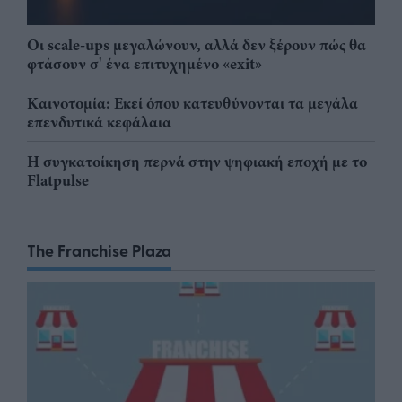
Οι scale-ups μεγαλώνουν, αλλά δεν ξέρουν πώς θα
φτάσουν σ' ένα επιτυχημένο «exit»
Καινοτομία: Εκεί όπου κατευθύνονται τα μεγάλα
επενδυτικά κεφάλαια
Η συγκατοίκηση περνά στην ψηφιακή εποχή με το
Flatpulse
The Franchise Plaza