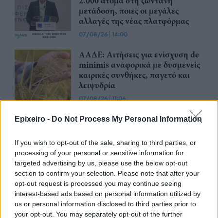
2.000 άτομα στη ζωντανή
μετάδοση, ποιες οι μεγάλες
αλλαγές της νέας πλατφόρμας
07/08/26
|
14:00
ΑΑΔΕ: Αιτήσεις για ενίσχυση de
minimis αναφορικά με δυσμενείς
καιρικές συνθήκες, παγετό και
λειψυδρία
07/08/26
|
11:06
Μεταβιβάσεις ακινήτων: Έλεγχοι
Epixeiro -
Do Not Process My Personal Information
της ΑΑΔΕ σε χιλιάδες συμβόλαια
του 2025 για το πιστοποιητικό
If you wish to opt-out of the sale, sharing to third parties, or
ΕΝΦΙΑ
processing of your personal or sensitive information for
06/08/26
|
15:19
targeted advertising by us, please use the below opt-out
section to confirm your selection. Please note that after your
ΟΣΔΕ: Στη νέα ψηφιακή εποχή οι
opt-out request is processed you may continue seeing
αιτήσεις ενίσχυσης μέσω της
interest-based ads based on personal information utilized by
πλατφόρμας myAGRO
us or personal information disclosed to third parties prior to
your opt-out. You may separately opt-out of the further
06/08/26
|
11:26