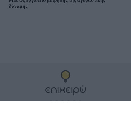
δύναμης
Αριθμός Πιστοποίησης
ηλεκτρονικού Μητρώου
Ηλεκτρονικού Τύπου: