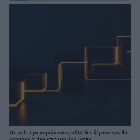
Οι scale-ups μεγαλώνουν, αλλά δεν ξέρουν πώς θα
φτάσουν σ' ένα επιτυχημένο «exit»