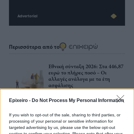
Advertorial
Περισσότερα από το
Εθνική σύνταξη 2026: Στα 446,87
ευρώ το πλήρες ποσό – Οι
αλλαγές ανάλογα με τα έτη
ασφάλισης
07/08/26
|
17:46
Epixeiro -
Do Not Process My Personal Information
ΑΑΔΕ–myAGRO: Πάνω από
2.000 άτομα στη ζωντανή
If you wish to opt-out of the sale, sharing to third parties, or
μετάδοση, ποιες οι μεγάλες
processing of your personal or sensitive information for
αλλαγές της νέας πλατφόρμας
targeted advertising by us, please use the below opt-out
07/08/26
|
14:00
section to confirm your selection. Please note that after your