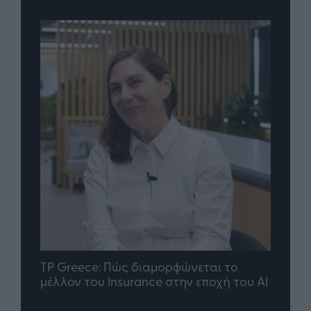
nd.gr
TP Greece: Πώς διαμορφώνεται το
Η ομ
άθε
μέλλον του Insurance στην εποχή του AI
σου 