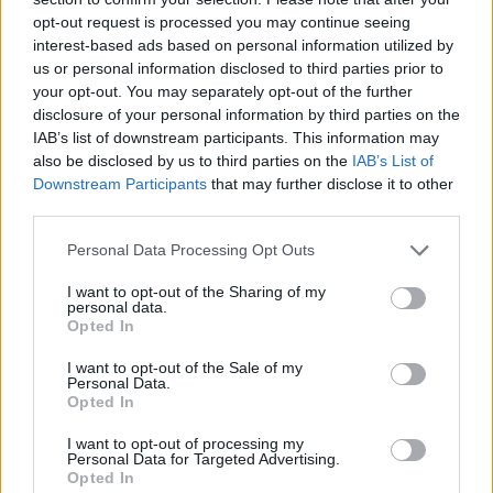
opt-out request is processed you may continue seeing
ΑΑΔΕ: Αιτήσεις για ενίσχυση de
interest-based ads based on personal information utilized by
minimis αναφορικά με δυσμενείς
us or personal information disclosed to third parties prior to
καιρικές συνθήκες, παγετό και
your opt-out. You may separately opt-out of the further
λειψυδρία
disclosure of your personal information by third parties on the
IAB’s list of downstream participants. This information may
07/08/26
|
11:06
also be disclosed by us to third parties on the
IAB’s List of
Μεταβιβάσεις ακινήτων: Έλεγχοι
Downstream Participants
that may further disclose it to other
της ΑΑΔΕ σε χιλιάδες συμβόλαια
third parties.
του 2025 για το πιστοποιητικό
Personal Data Processing Opt Outs
ΕΝΦΙΑ
06/08/26
|
15:19
I want to opt-out of the Sharing of my
personal data.
Opted In
ΟΣΔΕ: Στη νέα ψηφιακή εποχή οι
αιτήσεις ενίσχυσης μέσω της
I want to opt-out of the Sale of my
πλατφόρμας myAGRO
Personal Data.
Opted In
06/08/26
|
11:26
I want to opt-out of processing my
Personal Data for Targeted Advertising.
Εξωδικαστικός Μηχανισμός: Οι
Opted In