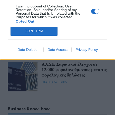
ρυθμίσεις οφειλών ξεπέρασαν τα
I want to opt-out of Collection, Use,
20 δισ. ευρώ
Retention, Sale, and/or Sharing of my
Personal Data that Is Unrelated with the
05/08/26
|
16:28
Purposes for which it was collected.
Opted Out
Ηλεκτρονική τιμολόγηση: Ξεκινά
CONFIRM
η αντίστροφη μέτρηση για τις
μικρομεσαίες επιχειρήσεις – Τι
ισχύει από την 1η Οκτωβρίου
Data Deletion
Data Access
Privacy Policy
05/08/26
|
10:58
ΑΑΔΕ: Σαρωτικοί έλεγχοι σε
12.000 φορολογούμενους μετά τις
φορολογικές δηλώσεις
04/08/26
|
17:05
Business Know-how