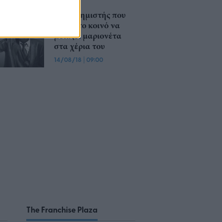
Ο διαφημιστής που
έκανε το κοινό να
μοιάζει μαριονέτα
στα χέρια του
14/08/18
|
09:00
The Franchise Plaza