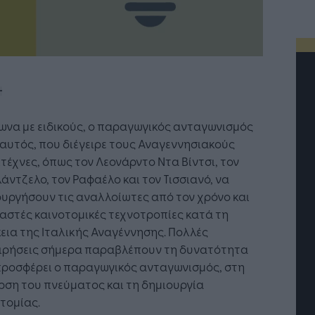
να με ειδικούς, ο παραγωγικός ανταγωνισμός
αυτός, που διέγειρε τους Αναγεννησιακούς
τέχνες, όπως τον Λεονάρντο Ντα Βίντσι, τον
άντζελο, τον Ραφαέλο και τον Τισσιανό, να
υργήσουν τις αναλλοίωτες από τον χρόνο και
στές καινοτομικές τεχνοτροπίες κατά τη
εια της Ιταλικής Αναγέννησης. Πολλές
ειρήσεις σήμερα παραβλέπουν τη δυνατότητα
τή Νοημοσύνη: το νέο
Οι προσλήψεις αλλάζουν: To
προσφέρει ο παραγωγικός ανταγωνισμός, στη
γικό σύστημα της
Jobfind.gr ως στρατηγικός
ρση του πνεύματος και τη δημιουργία
ησης
«σύμμαχος» για κάθε
τομίας.
επιχείρηση και εργαζόμενο