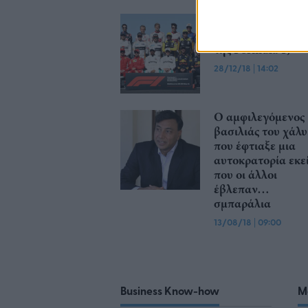
Πόσα χρήματα
παίρνουν οι οδηγο
της Formula 1​;
28/12/18
|
14:02
Ο αμφιλεγόμενος
βασιλιάς του χάλ
που έφτιαξε μια
αυτοκρατορία εκε
που οι άλλοι
έβλεπαν…
σμπαράλια
13/08/18
|
09:00
Business Know-how
M