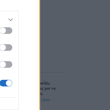
7 συμβουλές
καριέρας για να
πετύχεις
28/12/18
|
15:00