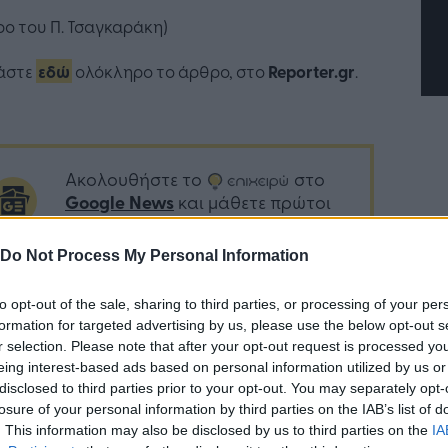
ο του Π. Τσαγκαράκη)
άστε
εδώ
ολόκληρο το άρθρο, στο
Reporter.gr
.
Ακολουθήστε το
στο
Google News
και μάθετε πρώτοι
όλα τα επιχειρηματικά νέα
Do Not Process My Personal Information
to opt-out of the sale, sharing to third parties, or processing of your per
Δείτε όλες τις τελευταίες
formation for targeted advertising by us, please use the below opt-out s
επιχειρηματικές
Ειδήσεις
από την
r selection. Please note that after your opt-out request is processed y
Ελλάδα και τον κόσμο στο
eing interest-based ads based on personal information utilized by us or
disclosed to third parties prior to your opt-out. You may separately opt-
losure of your personal information by third parties on the IAB’s list of
. This information may also be disclosed by us to third parties on the
IA