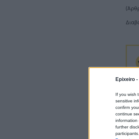
(Άρθρ
Διαβ
Epixeiro -
If you wish 
sensitive in
confirm you
continue se
information 
further disc
participants