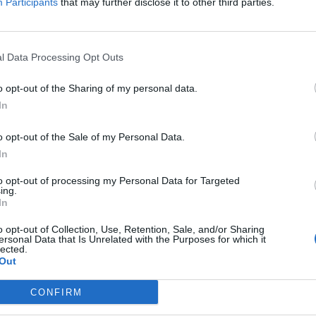
Participants
that may further disclose it to other third parties.
λιάστε
l Data Processing Opt Outs
... σχόλια
| Κάνε click για να σχολιάσεις
o opt-out of the Sharing of my personal data.
In
o opt-out of the Sale of my Personal Data.
In
to opt-out of processing my Personal Data for Targeted
ing.
In
o opt-out of Collection, Use, Retention, Sale, and/or Sharing
βο
Πως από τα
ersonal Data that Is Unrelated with the Purposes for which it
lected.
«σκουπίδια»
Out
δημιουργήθηκαν 3
νέες θέσεις εργασίας
CONFIRM
29/03/19
|
16:23