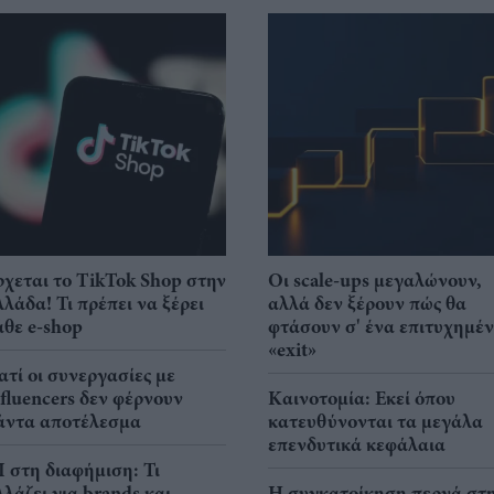
ρχεται το TikTok Shop στην
Οι scale-ups μεγαλώνουν,
λλάδα! Τι πρέπει να ξέρει
αλλά δεν ξέρουν πώς θα
άθε e-shop
φτάσουν σ' ένα επιτυχημέ
«exit»
ιατί οι συνεργασίες με
nfluencers δεν φέρνουν
Καινοτομία: Εκεί όπου
άντα αποτέλεσμα
κατευθύνονται τα μεγάλα
επενδυτικά κεφάλαια
I στη διαφήμιση: Τι
λλάζει για brands και
Η συγκατοίκηση περνά στ