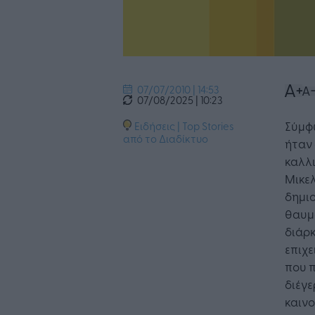
07/07/2010 | 14:53
07/08/2025 | 10:23
Σύμφω
Ειδήσεις
|
Top Stories
από το Διαδίκτυο
ήταν 
καλλι
Μικελ
δημιο
θαυμα
διάρκ
επιχ
Η Τεχνη
που 
λειτουρ
διέγε
επιχείρ
καινο