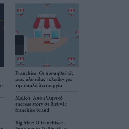
Franchise: Οι προμηθευτές
μιας αλυσίδας «κλειδί» για
νο
την ομαλή λειτουργία
Mailo’s: Από ελληνικό
success story σε διεθνές
franchise brand
Big Mac: Ο franchisee -
ην
δημιουργός Delligatti, η