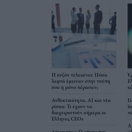
Η σεζόν τελειώνει: Πόσα
Έ
λεφτά έμειναν στην τσέπη
Ε
σου ή μόνο πέρασαν;
κ
Ανθεκτικότητα, AI και νέα
Γ
ρίσκα: Τι έχουν να
i
διαχειριστούν σήμερα οι
π
Έλληνες CEOs
A
Αύγουστος: Ο μήνας που
α