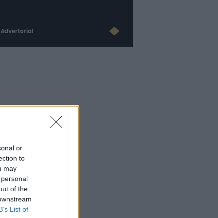
Advertorial
sonal or
ection to
ou may
 personal
out of the
 downstream
B’s List of