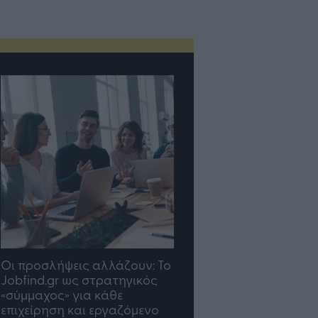
TP Greece: Πώς
Η ομάδα σου μεγαλώνε
διαμορφώνεται το μέλλον
γραφείο σου ακολουθε
του Insurance στην εποχή
του AI