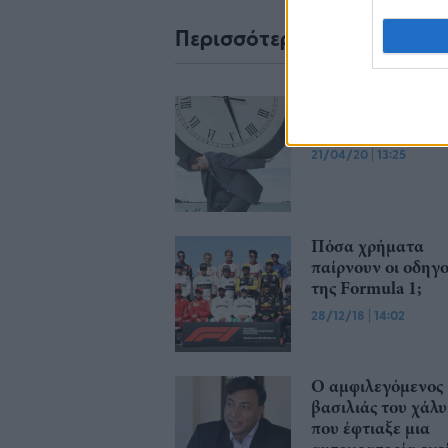
Περισσότερα από το
Ένα μεγάλο μπρά
στο λογιστή
21/04/20
|
13:25
Πόσα χρήματα
παίρνουν οι οδηγο
της Formula 1​;
28/12/18
|
14:02
Ο αμφιλεγόμενος
βασιλιάς του χάλ
που έφτιαξε μια