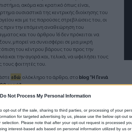
ιστήμιο, ακόμα και κρατικό όπως είναι,
Η Τεχνητή Νοημοσύνη: το νέο
τημα ουσιαστικά της κεντρικής διοίκησης του
λειτουργικό σύστημα της
γείου και με τις παρούσες στρεβλώσεις του, οι
επιχείρησης
ες πριν την επόμενη αναθεώρηση του
γματος και του άρθρου 16 δεν πρόκειται να
ουν, μπορεί να συνεισφέρει σε μια μικρή
όπιση του κέντρου βάρους του προς την
νία και την αγορά και, τελικά, να ωφελήσει τους
ς τους φοιτητές του.
άστε
εδώ
ολόκληρο το άρθρο, στο
blog "Η Γενιά
700 ευρώ"
.
Do Not Process My Personal Information
to opt-out of the sale, sharing to third parties, or processing of your per
Ακολουθήστε το
στο
formation for targeted advertising by us, please use the below opt-out s
Google News
και μάθετε πρώτοι
r selection. Please note that after your opt-out request is processed y
όλα τα επιχειρηματικά νέα
eing interest-based ads based on personal information utilized by us or