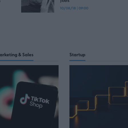
ί
Jobs
10/08/18
|
09:00
arketing & Sales
Startup