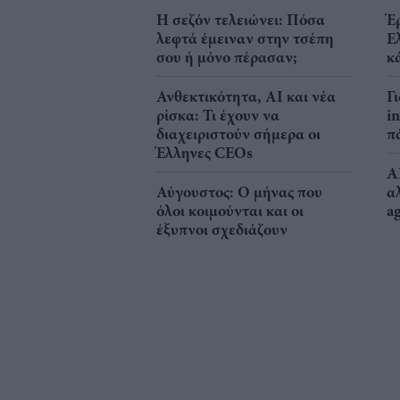
Η σεζόν τελειώνει: Πόσα
Έ
λεφτά έμειναν στην τσέπη
Ε
σου ή μόνο πέρασαν;
κ
Ανθεκτικότητα, AI και νέα
Γ
ρίσκα: Τι έχουν να
i
διαχειριστούν σήμερα οι
π
Έλληνες CEOs
A
Αύγουστος: Ο μήνας που
α
όλοι κοιμούνται και οι
a
έξυπνοι σχεδιάζουν