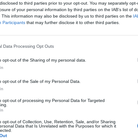
disclosed to third parties prior to your opt-out. You may separately opt-
losure of your personal information by third parties on the IAB’s list of
. This information may also be disclosed by us to third parties on the
IA
Participants
that may further disclose it to other third parties.
Δείτε όλες τις τελευταίες
επιχειρηματικές
Ειδήσεις
από την
Ελλάδα και τον κόσμο στο
l Data Processing Opt Outs
o opt-out of the Sharing of my personal data.
In
o opt-out of the Sale of my Personal Data.
λιάστε
In
to opt-out of processing my Personal Data for Targeted
... σχόλια
| Κάνε click για να σχολιάσεις
ing.
In
o opt-out of Collection, Use, Retention, Sale, and/or Sharing
ersonal Data that Is Unrelated with the Purposes for which it
lected.
Out