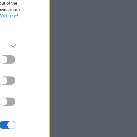
out of the
 downstream
B’s List of