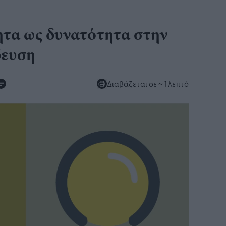
ητα ως δυνατότητα στην
δευση
Διαβάζεται σε
~ 1 λεπτό