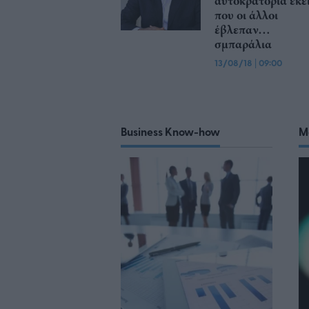
αυτοκρατορία εκε
που οι άλλοι
έβλεπαν…
σμπαράλια
13/08/18
|
09:00
Business Know-how
M