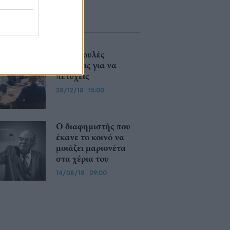
7 συμβουλές
καριέρας για να
πετύχεις
28/12/18
|
15:00
Ο διαφημιστής που
έκανε το κοινό να
μοιάζει μαριονέτα
στα χέρια του
14/08/18
|
09:00