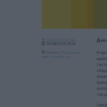
24/02/2011 | 22:46
07/08/2025 | 10:25
Η τρι
Ειδήσεις
|
Top Stories
από το Διαδίκτυο
κρατι
της π
επαγ
πανεπ
παλιά
αντίλ
του ρ
Ωστόσ