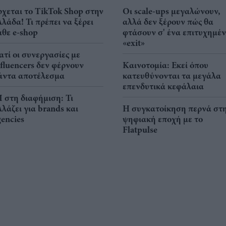
ρχεται το TikTok Shop στην
Οι scale-ups μεγαλώνουν,
λλάδα! Τι πρέπει να ξέρει
αλλά δεν ξέρουν πώς θα
άθε e-shop
φτάσουν σ' ένα επιτυχημέ
«exit»
ιατί οι συνεργασίες με
nfluencers δεν φέρνουν
Καινοτομία: Εκεί όπου
άντα αποτέλεσμα
κατευθύνονται τα μεγάλα
επενδυτικά κεφάλαια
I στη διαφήμιση: Τι
λλάζει για brands και
Η συγκατοίκηση περνά στ
gencies
ψηφιακή εποχή με το
Flatpulse