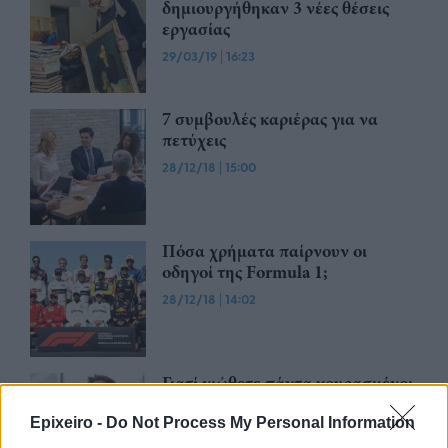
δημιουργήθηκαν 3 νέες θέσεις
εργασίας
29/03/19
|
16:23
7 συμβουλές καριέρας για να
πετύχεις
28/12/18
|
15:00
Πόσα χρήματα παίρνουν οι
οδηγοί της Formula 1​;
28/12/18
|
14:02
Γιατί νιώθετε πάντα κουρασμένοι
μετά τη δουλειά;
Epixeiro -
Do Not Process My Personal Information
30/11/18
|
13:31