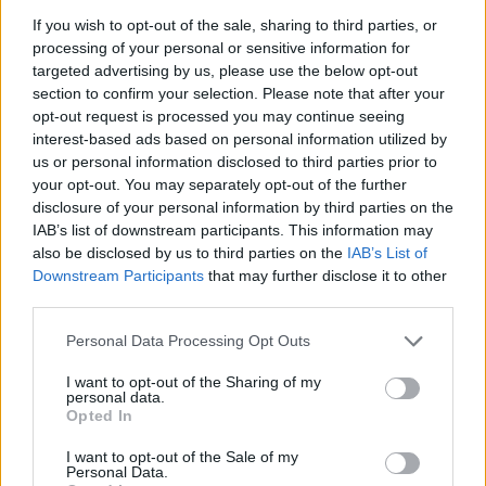
If you wish to opt-out of the sale, sharing to third parties, or
processing of your personal or sensitive information for
Ο διαφημιστής που έκανε το
targeted advertising by us, please use the below opt-out
κοινό να μοιάζει μαριονέτα στα
section to confirm your selection. Please note that after your
χέρια του
opt-out request is processed you may continue seeing
interest-based ads based on personal information utilized by
14/08/18
|
09:00
us or personal information disclosed to third parties prior to
your opt-out. You may separately opt-out of the further
disclosure of your personal information by third parties on the
Ο αμφιλεγόμενος βασιλιάς του
IAB’s list of downstream participants. This information may
χάλυβα που έφτιαξε μια
also be disclosed by us to third parties on the
IAB’s List of
αυτοκρατορία εκεί που οι άλλοι
Downstream Participants
that may further disclose it to other
έβλεπαν… σμπαράλια
third parties.
13/08/18
|
09:00
Personal Data Processing Opt Outs
Σκέψεις και επιχειρηματικές
συμβουλές του Steve Jobs
I want to opt-out of the Sharing of my
personal data.
10/08/18
|
09:00
Opted In
I want to opt-out of the Sale of my
Personal Data.