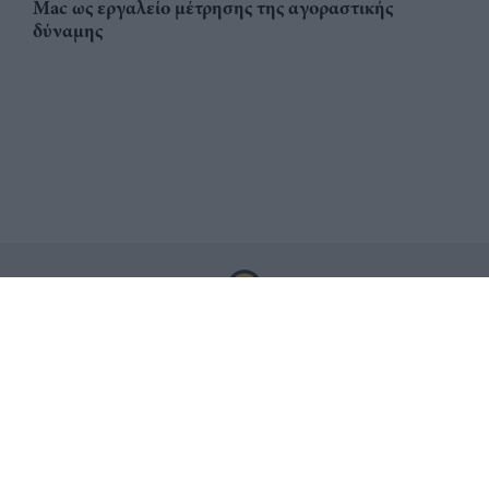
Mac ως εργαλείο μέτρησης της αγοραστικής
δύναμης
Αριθμός Πιστοποίησης
ηλεκτρονικού Μητρώου