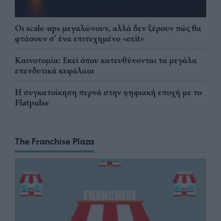
Οι scale-ups μεγαλώνουν, αλλά δεν ξέρουν πώς θα
φτάσουν σ' ένα επιτυχημένο «exit»
Καινοτομία: Εκεί όπου κατευθύνονται τα μεγάλα
επενδυτικά κεφάλαια
Η συγκατοίκηση περνά στην ψηφιακή εποχή με το
Flatpulse
The Franchise Plaza