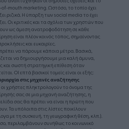
ου αναπτύχθηκαν οι δημόσιες σχέσεις και το
of-mouth marketing. Ωστόσο, το τοπίο έχει
ει ριζικά. Η ύπαρξη των social media το έχει
ει. Οι κριτικές και τα σχόλια των χρηστών που
ουν ως άμεση ανατροφοδότηση σε κάθε
ίρηση είναι πλέον κοινός τόπος, σημαίνοντας
προκλήσεις και ευκαιρίες.
 πρέπει να πάρουμε κάποια μέτρα. Βασικά,
ζεται να δημιουργήσουμε μια καλή άμυνα,
ς και σωστή στρατηγική επίθεση όταν
είται. ΟΙ επτά βασικοί τομείς είναι οι εξής:
κυριαρχία στις μηχανές αναζήτησης
 οι χρήστες πληκτρολογούν το όνομα της
ίρησής σας σε μια μηχανή αναζήτησης, η
ελίδα σας θα πρέπει να είναι η πρώτη που
υν. Τα υπόλοιπα στις λίστες ποικίλουν
ογα με τη συσκευή, τη γεωγραφική θέση, κλπ.).
σο, περιλαμβάνουν συνήθως το κοινωνικό