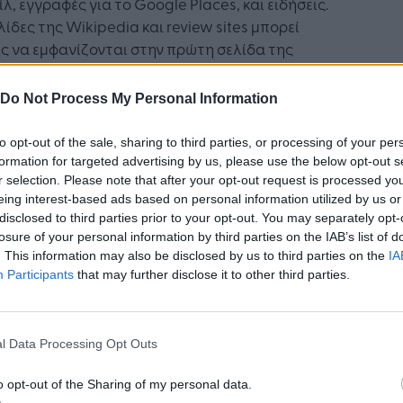
λ, εγγραφές για το Google Places, και ειδήσεις.
λίδες της Wikipedia και review sites μπορεί
ς να εμφανίζονται στην πρώτη σελίδα της
ς, οπότε πρέπει να βεβαιωθούμε ότι τυχόν
νότα που αποτυπώνονται εκεί υπάρχουν σωστά.
Do Not Process My Personal Information
α έχετε πάντα υπόψη σας ότι όσο περισσότερο
πελάτης βλέπει το εμπορικό σήμα σας στα
to opt-out of the sale, sharing to third parties, or processing of your per
ελέσματα αναζήτησης, τόσο περισσότερο θα
formation for targeted advertising by us, please use the below opt-out s
r selection. Please note that after your opt-out request is processed y
εωρεί ως σημαντικό παίκτη.
eing interest-based ads based on personal information utilized by us or
nd Monitoring
disclosed to third parties prior to your opt-out. You may separately opt-
γα με το μέγεθος της επιχείρησης, πολλοί ή
losure of your personal information by third parties on the IAB’s list of
 άνθρωποι μπορεί να μιλούν online γι' αυτή ή τα
. This information may also be disclosed by us to third parties on the
IA
ντα της. Ανεξάρτητα από τους αριθμούς, είναι
Participants
that may further disclose it to other third parties.
τικό να καταλαβαίνετε τι λέγεται. Μπορεί να
στεί να ανταποκριθείτε σε ανακριβείς ιστορίες,
χοληθείτε με έναν θιγόμενο πελάτη, ή απλά να
l Data Processing Opt Outs
ήσετε σε ένα ερώτημα. Ακόμα και ένας μικρός
μός αναφορών -θετικών ή αρνητικών-μπορούν
o opt-out of the Sharing of my personal data.