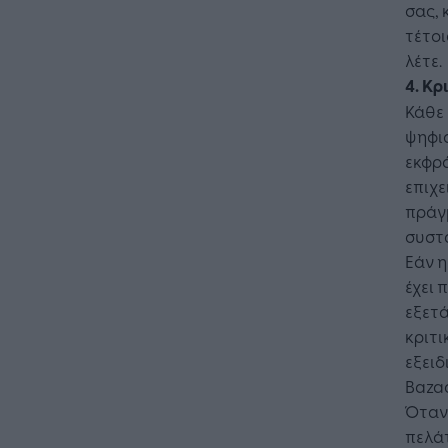
σας, 
τέτοι
λέτε.
4. Κρ
Η Τεχνη
Κάθε 
λειτουρ
ψηφια
επιχείρ
εκφρά
επιχε
πράγμ
συστά
Εάν η
έχει 
εξετ
κριτι
εξειδ
Bazaa
Όταν 
πελά