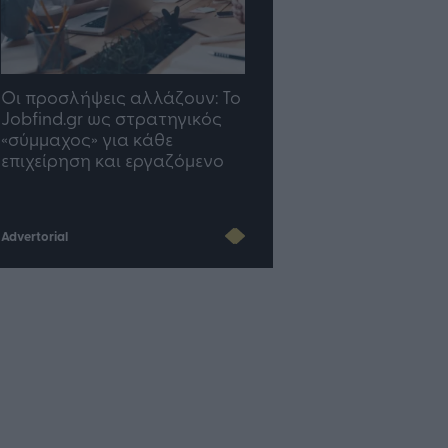
TP Greece: Πώς
Η ομάδα σου μεγαλώνε
διαμορφώνεται το μέλλον
γραφείο σου ακολουθε
του Insurance στην εποχή
του AI
Advertorial