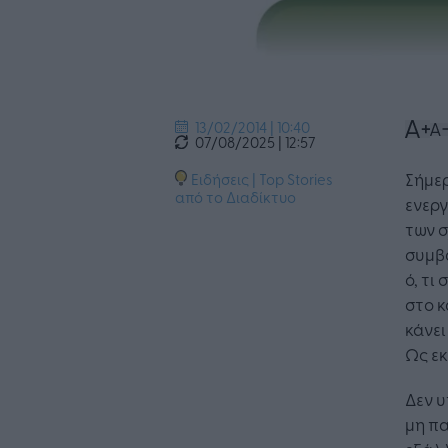
13/02/2014 | 10:40
07/08/2025 | 12:57
Σήμερ
Ειδήσεις
|
Top Stories
από το Διαδίκτυο
ενεργ
των σ
συμβα
ό, τι
στο 
κάνει
Ως εκ
Δεν υ
μη πα