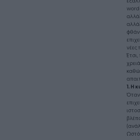
εξάλλ
word-
αλλάξ
αλλάξ
φθάν
επιχε
νέες 
Έτσι,
χρειά
καθώ
απαιτ
1. Η 
Όταν
επιχε
ιστοσ
βλέπο
(ανάλ
Ωστό