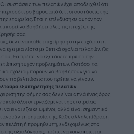
 Οι συστάσεις των πελατών έχει αποδειχθεί ότι
 περισσότερο βάρος από ό, τι οι συστάσεις της
 της εταιρείας. Έτσι η επένδυση σε αυτόν τον
 μπορεί να βοηθήσει όλες τις πτυχές της
ίρησής σας.
ως, δεν είναι κάθε επιχείρηση στην ευχάριστη
να έχει μια λίστα με θετικά σχόλια πελατών. Ως
ύτου, θα πρέπει να εξετάσετε πρώτα την
μετώπιση τυχόν προβλημάτων. Ωστόσο, τα
ικά σχόλια μπορούν να βοηθήσουν για να
ουν τις βελτιώσεις που πρέπει να γίνουν.
ουλτούρα εξυπηρέτησης πελατών
χείριση της φήμης σας δεν είναι απλά ένας όρος
ν οποίο όλοι οι εργαζόμενοι της εταιρείας
ι να είναι εξοικειωμένοι, αλλά είναι σημαντικό
ατανοούν τη σημασία της. Κάθε αλληλεπίδραση
αν πελάτη ή προμηθευτή, ενδεχομένως στο
ο της αξιολόγησης, πρέπει να κοινοποιείται