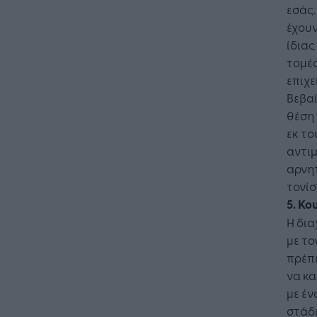
εσάς.
έχουν
ίδιας
τομέα
επιχε
Βεβαί
θέση 
εκ το
αντι
αρνητ
τονίσ
5. Κ
Η δια
με το
πρέπε
να κ
με έν
στάδι