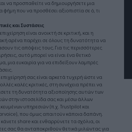
και να προσπαθείτε να δημιουργήσετε μια
α φήμη που να προσθέσει αξιοπιστία σε ό, τι
ιτικές και Συστάσεις
τή Νοημοσύνη: το νέο
Οι προσλήψεις αλλάζουν: To
επιχείρηση είναι ανοικτή σε κριτική, και η
γικό σύστημα της
Jobfind.gr ως στρατηγικός
κή αρένα παρέχει σε όλους τη δυνατότητα να
ησης
«σύμμαχος» για κάθε
επιχείρηση και εργαζόμενο
σουν τις απόψεις τους. Για τις περισσότερες
ιρήσεις, αυτό μπορεί να είναι ένα θετικό
α, μια ευκαιρία για να επιδείξουν λαμπρές
σεις.
 επιχείρησή σας είναι αρκετά τυχερή ώστε να
πολλές καλές κριτικές, στη συνέχεια πρέπει να
άσετε τη δυνατότητα αξιοποίησης αυτών των
κών στην ιστοσελίδα σας και μέσω άλλων
ικευμένων υπηρεσιών (π.χ. Trustpilot και
rvoice), που όμως απαιτούν κάποια δαπάνη.
κάνετε share και ενθαρρύνετε τα σχόλια, οι
τες σας θα ανταποκριθούν θετικά μιλώντας για