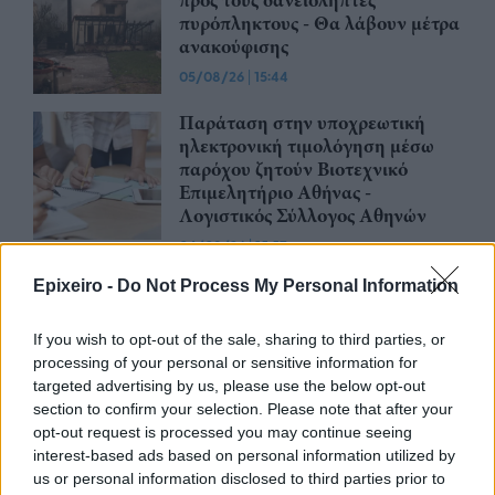
προς τους δανειολήπτες
πυρόπληκτους - Θα λάβουν μέτρα
ανακούφισης
05/08/26
|
15:44
Παράταση στην υποχρεωτική
ηλεκτρονική τιμολόγηση μέσω
παρόχου ζητούν Βιοτεχνικό
Επιμελητήριο Αθήνας -
Λογιστικός Σύλλογος Αθηνών
04/08/26
|
15:57
Ένωση Ελληνικών Τραπεζών:
Epixeiro -
Do Not Process My Personal Information
Οικονομική ενίσχυση και
διαγραφή χρεών στις οικογένειες
If you wish to opt-out of the sale, sharing to third parties, or
των θυμάτων από τις φωτιές
processing of your personal or sensitive information for
04/08/26
|
12:08
targeted advertising by us, please use the below opt-out
section to confirm your selection. Please note that after your
ΛΣΑ και ΒΕΑ ζητούν παράταση
opt-out request is processed you may continue seeing
για την υποχρεωτική ηλεκτρονική
interest-based ads based on personal information utilized by
τιμολόγηση – Στο τραπέζι
us or personal information disclosed to third parties prior to