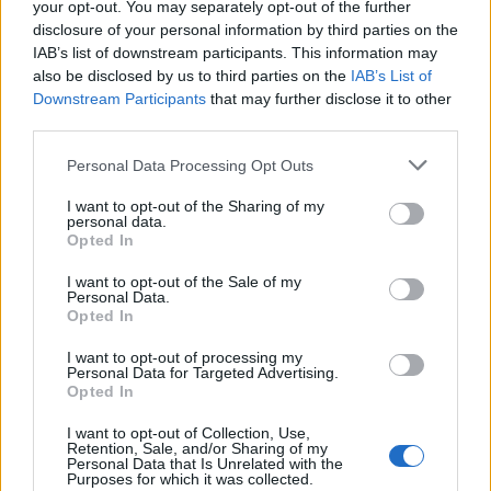
μετάθεση εφαρμογής για το 2026
your opt-out. You may separately opt-out of the further
disclosure of your personal information by third parties on the
03/08/26
|
15:12
IAB’s list of downstream participants. This information may
Συνάντηση με τον γεν.
also be disclosed by us to third parties on the
IAB’s List of
γραμματέα Διαχείρισης
Downstream Participants
that may further disclose it to other
Αποβλήτων για τη διαχείριση του
third parties.
Γυαλιού πραγματοποίησαν
Personal Data Processing Opt Outs
ΓΣΕΒΕΕ και ΠΟΕΒΥ
03/08/26
|
14:07
I want to opt-out of the Sharing of my
personal data.
Η νέα ευρωπαϊκή έκθεση για την
Opted In
ψηφιακή υγεία ανοίγει τις πύλες
της στο Βερολίνο από τις 26 έως
I want to opt-out of the Sale of my
Personal Data.
τις 28 Οκτωβρίου
Opted In
29/07/26
|
15:21
I want to opt-out of processing my
Personal Data for Targeted Advertising.
Ο GR.EC.A. έλαβε μέρος στο 21st
Opted In
Round Table Discussion σχετικά
με την καταπολέμηση του
I want to opt-out of Collection, Use,
παράνομου ηλεκτρονικού
Retention, Sale, and/or Sharing of my
Personal Data that Is Unrelated with the
εμπορίου
Purposes for which it was collected.