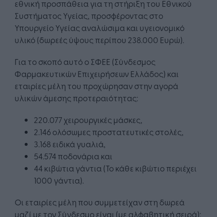
εθνική προσπάθεια για τη στήριξη του Εθνικού
Συστήματος Υγείας, προσφέροντας στο
Υπουργείο Υγείας αναλώσιμα και υγειονομικό
υλικό (δωρεές ύψους περίπου 238.000 Ευρώ).
Για το σκοπό αυτό ο ΣΦΕΕ (Σύνδεσμος
Φαρμακευτικών Επιχειρήσεων Ελλάδος) και
εταιρίες μέλη του προχώρησαν στην αγορά
υλικών άμεσης προτεραιότητας:
220.077 χειρουργικές μάσκες,
2.146 ολόσωμες προστατευτικές στολές,
3.168 ειδικά γυαλιά,
54.574 ποδονάρια και
44 κιβώτια γάντια (Το κάθε κιβώτιο περιέχει
1000 γάντια).
Οι εταιρίες μέλη που συμμετείχαν στη δωρεά
μαζί με τον Σύνδεσμο είναι (με αλφαβητική σειρά):