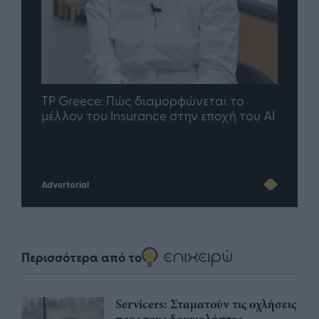
nd.gr
TP Greece: Πώς διαμορφώνεται το
Η ομ
άθε
μέλλον του Insurance στην εποχή του AI
σου 
Advertorial
Περισσότερα από το
Servicers: Σταματούν τις οχλήσεις