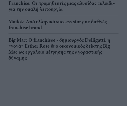
Franchise: Οι προμηθευτές μιας αλυσίδας «κλειδί»
για την ομαλή λειτουργία
Mailo’s: Από ελληνικό success story σε διεθνές
franchise brand
Big Mac: Ο franchisee - δημιουργός Delligatti, η
«νονά» Esther Rose & ο οικονομικός δείκτης Big
Mac ως εργαλείο μέτρησης της αγοραστικής
δύναμης