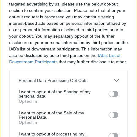
targeted advertising by us, please use the below opt-out
Ένωση Ελληνικών Τραπεζών:
section to confirm your selection. Please note that after your
Οικονομική ενίσχυση και
opt-out request is processed you may continue seeing
διαγραφή χρεών στις οικογένειες
interest-based ads based on personal information utilized by
των θυμάτων από τις φωτιές
us or personal information disclosed to third parties prior to
your opt-out. You may separately opt-out of the further
04/08/26
|
12:08
disclosure of your personal information by third parties on the
IAB’s list of downstream participants. This information may
ΛΣΑ και ΒΕΑ ζητούν παράταση
also be disclosed by us to third parties on the
IAB’s List of
για την υποχρεωτική ηλεκτρονική
Downstream Participants
that may further disclose it to other
τιμολόγηση – Στο τραπέζι
third parties.
μετάθεση εφαρμογής για το 2026
03/08/26
|
15:12
Personal Data Processing Opt Outs
Συνάντηση με τον γεν.
I want to opt-out of the Sharing of my
γραμματέα Διαχείρισης
personal data.
Opted In
Αποβλήτων για τη διαχείριση του
Γυαλιού πραγματοποίησαν
I want to opt-out of the Sale of my
ΓΣΕΒΕΕ και ΠΟΕΒΥ
Personal Data.
Opted In
03/08/26
|
14:07
Η νέα ευρωπαϊκή έκθεση για την
I want to opt-out of processing my