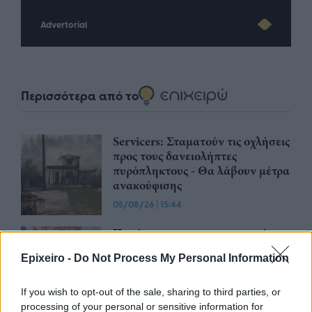
Advertorial
Περισσότερα από το
Servicers: Σταματούν τις οχλήσεις
προς τους δανειολήπτες
πυρόπληκτους - Θα λάβουν μέτρα
ανακούφισης
05/08/26
|
15:44
Παράταση στην υποχρεωτική
ηλεκτρονική τιμολόγηση μέσω
Epixeiro -
Do Not Process My Personal Information
παρόχου ζητούν Βιοτεχνικό
Επιμελητήριο Αθήνας -
Λογιστικός Σύλλογος Αθηνών
If you wish to opt-out of the sale, sharing to third parties, or
processing of your personal or sensitive information for
04/08/26
|
15:57