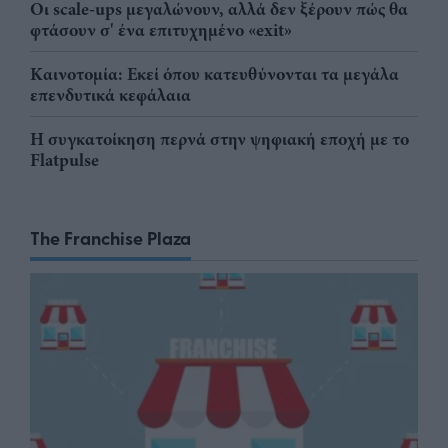
Οι scale-ups μεγαλώνουν, αλλά δεν ξέρουν πώς θα
φτάσουν σ' ένα επιτυχημένο «exit»
Καινοτομία: Εκεί όπου κατευθύνονται τα μεγάλα
επενδυτικά κεφάλαια
Η συγκατοίκηση περνά στην ψηφιακή εποχή με το
Flatpulse
The Franchise Plaza