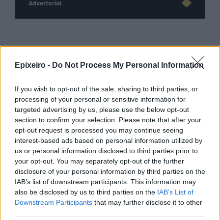
Advertorial
Περισσότερα από το
Epixeiro -
Do Not Process My Personal Information
Servicers: Σταματούν τις οχλήσεις
If you wish to opt-out of the sale, sharing to third parties, or
προς τους δανειολήπτες
processing of your personal or sensitive information for
πυρόπληκτους - Θα λάβουν μέτρα
targeted advertising by us, please use the below opt-out
ανακούφισης
section to confirm your selection. Please note that after your
05/08/26
|
15:44
opt-out request is processed you may continue seeing
interest-based ads based on personal information utilized by
Παράταση στην υποχρεωτική
us or personal information disclosed to third parties prior to
ηλεκτρονική τιμολόγηση μέσω
your opt-out. You may separately opt-out of the further
παρόχου ζητούν Βιοτεχνικό
disclosure of your personal information by third parties on the
Επιμελητήριο Αθήνας -
IAB’s list of downstream participants. This information may
Λογιστικός Σύλλογος Αθηνών
also be disclosed by us to third parties on the
IAB’s List of
Downstream Participants
that may further disclose it to other
04/08/26
|
15:57
third parties.