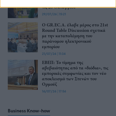
της στο Βερολίνο από τις 26 έως
τις 28 Οκτωβρίου
29/07/26
|
15:21
Ο GR.EC.A. έλαβε μέρος στο 21st
Round Table Discussion σχετικά
με την καταπολέμηση του
παράνομου ηλεκτρονικού
εμπορίου
21/07/26
|
11:34
ΕΒΕΠ: Το τίμημα της
αβεβαιότητας από τα «διόδια», τις
εμπορικές συμφωνίες και τον νέο
αποκλεισμό των Στενών του
Ορμούζ
16/07/26
|
17:56
Business Know-how