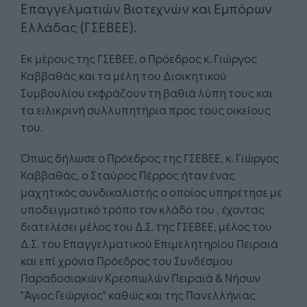
Επαγγελματιών Βιοτεχνών και Εμπόρων
Ελλάδας (ΓΣΕΒΕΕ).
Εκ μέρους της ΓΣΕΒΕΕ, ο Πρόεδρος κ. Γιώργος
Καββαθάς και τα μέλη του Διοικητικού
Συμβουλίου εκφράζουν τη βαθιά λύπη τους και
τα ειλικρινή συλλυπητήρια προς τους οικείους
του.
Όπως δήλωσε ο Πρόεδρος της ΓΣΕΒΕΕ, κ. Γιώργος
Καββαθάς, ο Σταύρος Πέρρος ήταν ένας
μαχητικός συνδικαλιστής ο οποίος υπηρέτησε με
υποδειγματικό τρόπο τον κλάδο του , έχοντας
διατελέσει μέλος του Δ.Σ. της ΓΣΕΒΕΕ, μέλος του
Δ.Σ. του Επαγγελματικού Επιμελητηρίου Πειραιά
και επί χρόνια Πρόεδρος του Συνδέσμου
Παραδοσιακών Κρεοπωλών Πειραιά & Νήσων
"Άγιος Γεώργιος" καθώς και της Πανελλήνιας