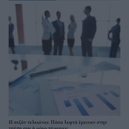
Η σεζόν τελειώνει: Πόσα λεφτά έμειναν στην
τσέπη σου ή μόνο πέρασαν;