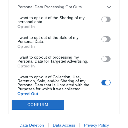
Ένωση Ελληνικών Τραπεζών:
Οικονομική ενίσχυση και
Personal Data Processing Opt Outs
διαγραφή χρεών στις οικογένειες
I want to opt-out of the Sharing of my
των θυμάτων από τις φωτιές
personal data.
04/08/26
|
12:08
Opted In
I want to opt-out of the Sale of my
ΛΣΑ και ΒΕΑ ζητούν παράταση
Personal Data.
για την υποχρεωτική ηλεκτρονική
Opted In
τιμολόγηση – Στο τραπέζι
μετάθεση εφαρμογής για το 2026
I want to opt-out of processing my
Personal Data for Targeted Advertising.
03/08/26
|
15:12
Opted In
Συνάντηση με τον γεν.
I want to opt-out of Collection, Use,
Retention, Sale, and/or Sharing of my
γραμματέα Διαχείρισης
Personal Data that Is Unrelated with the
Αποβλήτων για τη διαχείριση του
Purposes for which it was collected.
Γυαλιού πραγματοποίησαν
Opted Out
ΓΣΕΒΕΕ και ΠΟΕΒΥ
CONFIRM
03/08/26
|
14:07
Η νέα ευρωπαϊκή έκθεση για την
ψηφιακή υγεία ανοίγει τις πύλες
Data Deletion
Data Access
Privacy Policy