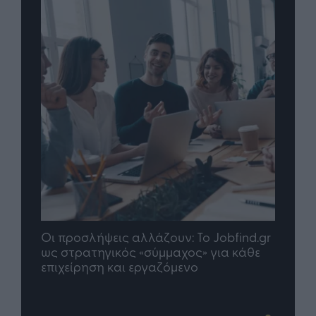
Οι προσλήψεις αλλάζουν: To Jobfind.gr
TP G
σης
ως στρατηγικός «σύμμαχος» για κάθε
μέλλ
επιχείρηση και εργαζόμενο