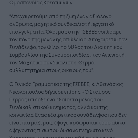
Ομοσπονδίας Κρεοπωλών.
“Αποχαιρετούμε από τη ζωή έναν αξιόλογο
άνθρωπο, μαχητικό συνδικαλιστή, εργατικό
επαγγελματία. Όλοι μας στην ΓΣΕΒΕΕ νοιώσαμε
τον πόνο της μεγάλης απώλειας. Αποχαιρετώ τον
Συνάδελφο, τον Φίλο, το Μέλος του Διοικητικού
Συμβουλίου της Συνομοσπονδίας , τον Αγωνιστή,
τον Μαχητικό συνδικαλιστή. Θερμά
συλλυπητήρια στους οικείους του”.
Ο Γενικός Γραμματέας της ΓΣΕΒΕΕ, κ. Αθανάσιος
Νικολόπουλος δήλωσε επίσης: «Ο Σταύρος
Πέρρος υπήρξε ένα εξαίρετο μέλος του
Συνδικαλιστικού κινήματος, αλλά και της
κοινωνίας. Ένας εξαιρετικός συνάδελφος που δεν
είναι πια μαζί μας, έφυγε πρόωρα και τόσο άδικα
αφήνοντας πίσω του δυσαναπλήρωτο κενό.
Υπηρέτησε με επιτυχία τα καθήκοντά του σε