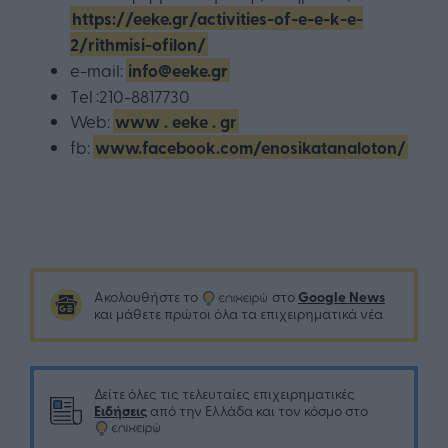
https://eeke.gr/activities-of-e-e-k-e-
2/rithmisi-ofilon/
e-mail:
info@eeke.gr
Τel :210-8817730
Web:
www
.
eeke
.
gr
fb:
www.facebook.com/enosikatanaloton/
Google News
Ακολουθήστε το
στο
και μάθετε πρώτοι όλα τα επιχειρηματικά νέα
Δείτε όλες τις τελευταίες επιχειρηματικές
Ειδήσεις
από την Ελλάδα και τον κόσμο στο