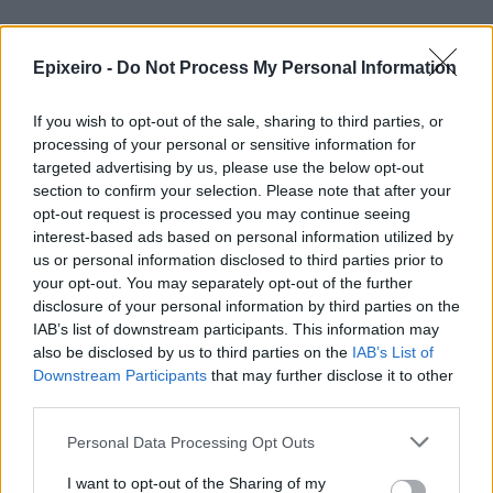
Servicers: Σταματούν τις οχλήσεις
προς τους δανειολήπτες
Epixeiro -
Do Not Process My Personal Information
πυρόπληκτους - Θα λάβουν μέτρα
ανακούφισης
If you wish to opt-out of the sale, sharing to third parties, or
05/08/26
|
15:44
processing of your personal or sensitive information for
targeted advertising by us, please use the below opt-out
Παράταση στην υποχρεωτική
section to confirm your selection. Please note that after your
ηλεκτρονική τιμολόγηση μέσω
opt-out request is processed you may continue seeing
παρόχου ζητούν Βιοτεχνικό
interest-based ads based on personal information utilized by
Επιμελητήριο Αθήνας -
us or personal information disclosed to third parties prior to
Λογιστικός Σύλλογος Αθηνών
your opt-out. You may separately opt-out of the further
04/08/26
|
15:57
disclosure of your personal information by third parties on the
IAB’s list of downstream participants. This information may
Ένωση Ελληνικών Τραπεζών:
also be disclosed by us to third parties on the
IAB’s List of
Οικονομική ενίσχυση και
Downstream Participants
that may further disclose it to other
διαγραφή χρεών στις οικογένειες
third parties.
των θυμάτων από τις φωτιές
04/08/26
|
12:08
Personal Data Processing Opt Outs
ΛΣΑ και ΒΕΑ ζητούν παράταση
I want to opt-out of the Sharing of my