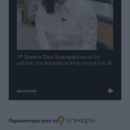
nd.gr
TP Greece: Πώς διαμορφώνεται το
Η ομ
άθε
μέλλον του Insurance στην εποχή του AI
σου 
Advertorial
Περισσότερα από το