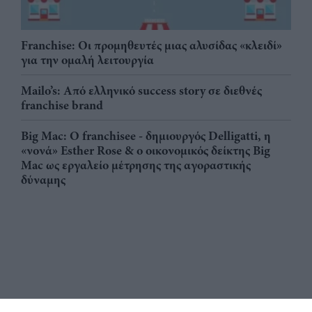
Franchise: Οι προμηθευτές μιας αλυσίδας «κλειδί»
για την ομαλή λειτουργία
Mailo’s: Από ελληνικό success story σε διεθνές
franchise brand
Big Mac: Ο franchisee - δημιουργός Delligatti, η
«νονά» Esther Rose & ο οικονομικός δείκτης Big
Mac ως εργαλείο μέτρησης της αγοραστικής
δύναμης