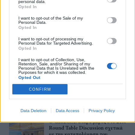
personal data.
για την υποχρεωτική ηλεκτρονική
Opted In
τιμολόγηση – Στο τραπέζι
μετάθεση εφαρμογής για το 2026
I want to opt-out of the Sale of my
Personal Data.
03/08/26
|
15:12
Opted In
Συνάντηση με τον γεν.
I want to opt-out of processing my
Personal Data for Targeted Advertising.
γραμματέα Διαχείρισης
Opted In
Αποβλήτων για τη διαχείριση του
Γυαλιού πραγματοποίησαν
I want to opt-out of Collection, Use,
ΓΣΕΒΕΕ και ΠΟΕΒΥ
Retention, Sale, and/or Sharing of my
Personal Data that Is Unrelated with the
03/08/26
|
14:07
Purposes for which it was collected.
Opted Out
Η νέα ευρωπαϊκή έκθεση για την
ψηφιακή υγεία ανοίγει τις πύλες
CONFIRM
της στο Βερολίνο από τις 26 έως
τις 28 Οκτωβρίου
29/07/26
|
15:21
Data Deletion
Data Access
Privacy Policy
Ο GR.EC.A. έλαβε μέρος στο 21st
Round Table Discussion σχετικά
με την καταπολέμηση του