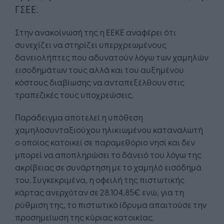
ΓΣΕΕ.
Στην ανακοίνωσή της η ΕΕΚΕ αναφέρει ότι
συνεχίζει να στηρίζει υπερχρεωμένους
δανειολήπτες που αδυνατούν λόγω των χαμηλών
εισοδημάτων τους αλλά και του αυξημένου
κόστους διαβίωσης να ανταπεξέλθουν στις
τραπεζικές τους υποχρεώσεις.
Παράδειγμα αποτελεί η υπόθεση
χαμηλοσυνταξιούχου ηλικιωμένου καταναλωτή
ο οποίος κατοικεί σε παραμεθόριο νησί και δεν
μπορεί να αποπληρώσει το δάνειό του λόγω της
ακρίβειας σε συνάρτηση με το χαμηλό εισόδημά
του. Συγκεκριμένα, η οφειλή της πιστωτικής
κάρτας ανερχόταν σε 28.104,85€ ενώ, για τη
ρύθμιση της, το πιστωτικό ίδρυμα απαιτούσε την
προσημείωση της κύριας κατοικίας.