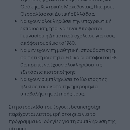
Θράκης, Κεντρικής Μακεδονίας, Ηπείρου,
Θεσσαλίας και Δυτικής Ελλάδας.
Να έχουν ολοκληρώσει την υποχρεωτική
εκπαίδευση, ήτοι να είναι Απόφοιτοι
Γυμνασίου ή Δημοτικού σχολείου για τους
απόφοιτους έως το 1980.
Να μην έχουν τη μαθητική, σπουδαστική ή
φοιτητική ιδιότητα. Ειδικά οι απόφοιτοι ΙΕΚ
θα πρέπει να έχουν ολοκληρώσει τις
εξετάσεις πιστοποίησης.
Να έχουν συμπληρώσει το 18ο έτος της
ηλικίας τους κατά την ημερομηνία
υποβολής της αίτησής τους.
Στη ιστοσελίδα του έργου: sbeanergoi.gr
παρέχονται λεπτομερή στοιχεία για το
πρόγραμμα και οδηγίες για τη συμπλήρωση της
αίτησης.