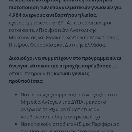
πιστοποίηση των επαγγελματικών γνώσεων για
4.984 άνεργους ανεξαρτήτου ηλικίας,
εγγεγραμμένων στην ΔΥΠΑ, που είναι μόνιμοι
κάτοικοι των Περιφερειών: Ανατολικής
Μακεδονίας και Θράκης, Κεντρικής Μακεδονίας,
Ηπείρου, Θεσσαλίας και Δυτικής Ελλάδας.
Δικαιούχοι να συμμετέχουν στο πρόγραμμα είναι
άνεργοι, κάτοικοι της περιοχής παρέμβασης,
οι
οποίοι πληρούν τις
κάτωθι γενικές
προϋποθέσεις
:
Να είναι εγγεγραμμένοι/ες άνεργοι/ες στα
Μητρώα Ανέργων της ΔΥΠΑ, με κάρτα
ανεργίας σε ισχύ, ανεξαρτήτως αν
λαμβάνουν επίδομα ανεργίας ή όχι.
Να κατοικούν στις 5 επιλέξιμες Περιφέρειες
της Πράξης, Ανατολικής Μακεδονίας και