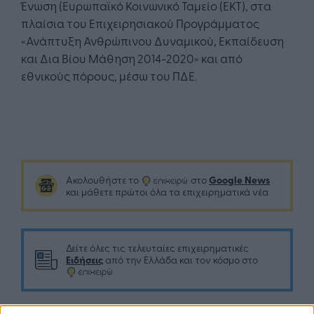
Ένωση (Ευρωπαϊκό Κοινωνικό Ταμείο (ΕΚΤ), στα
πλαίσια του Επιχειρησιακού Προγράμματος
«Ανάπτυξη Ανθρώπινου Δυναμικού, Εκπαίδευση
και Δια Βίου Μάθηση 2014-2020» και από
εθνικούς πόρους, μέσω του ΠΔΕ.
Google News
Ακολουθήστε το
στο
και μάθετε πρώτοι όλα τα επιχειρηματικά νέα
Δείτε όλες τις τελευταίες επιχειρηματικές
Ειδήσεις
από την Ελλάδα και τον κόσμο στο