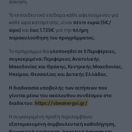
άσκηση.
Το εκπαιδευτικό επίδομα κάθε ωφελούμενου για
κάθε ώρα κατάρτισης, είναι
πέντε ευρώ (5€/
ώρα)
και
έως 1.725€
για την
πλήρη
παρακολούθηση του προγράμματος.
Το πρόγραμμα θα
υλοποιηθεί σε 5 Περιφέρειες,
συγκεκριμένα: Περιφέρειες Ανατολικής
Μακεδονίας και Θράκης, Κεντρικής Μακεδονίας,
Ηπείρου, Θεσσαλίας και Δυτικής Ελλάδας.
Η διαδικασία υποβολής των αιτήσεων που
γίνεται μέσω του ακόλουθου
συνδέσμου στο
διαδίκτυο:
https://sbeanergoi.gr/
Η συγκεκριμένη πράξη περιλαμβάνει
εξατομικευμένη συμβουλευτική καθοδήγηση,
θεωρητική κατάρτιση, πρακτική άσκηση και