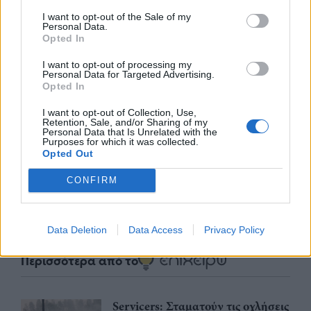
I want to opt-out of the Sale of my
Personal Data.
Opted In
I want to opt-out of processing my
Personal Data for Targeted Advertising.
Opted In
nd.gr
TP Greece: Πώς διαμορφώνεται το
Η ομ
I want to opt-out of Collection, Use,
άθε
μέλλον του Insurance στην εποχή του AI
σου 
Retention, Sale, and/or Sharing of my
Personal Data that Is Unrelated with the
Purposes for which it was collected.
Opted Out
CONFIRM
Advertorial
Data Deletion
Data Access
Privacy Policy
Περισσότερα από το
Servicers: Σταματούν τις οχλήσεις