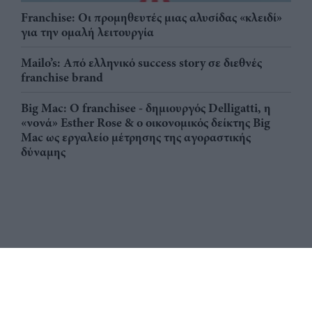
Franchise: Οι προμηθευτές μιας αλυσίδας «κλειδί»
για την ομαλή λειτουργία
Mailo’s: Από ελληνικό success story σε διεθνές
franchise brand
Big Mac: Ο franchisee - δημιουργός Delligatti, η
«νονά» Esther Rose & ο οικονομικός δείκτης Big
Mac ως εργαλείο μέτρησης της αγοραστικής
δύναμης