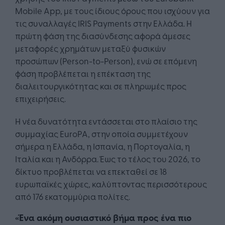
Mobile App, με τους ίδιους όρους που ισχύουν για
τις συναλλαγές IRIS Payments στην Ελλάδα. Η
πρώτη φάση της διασύνδεσης αφορά άμεσες
μεταφορές χρημάτων μεταξύ φυσικών
προσώπων (Person-to-Person), ενώ σε επόμενη
φάση προβλέπεται η επέκταση της
διαλειτουργικότητας και σε πληρωμές προς
επιχειρήσεις.
Η νέα δυνατότητα εντάσσεται στο πλαίσιο της
συμμαχίας EuroPA, στην οποία συμμετέχουν
σήμερα η Ελλάδα, η Ισπανία, η Πορτογαλία, η
Ιταλία και η Ανδόρρα. Έως το τέλος του 2026, το
δίκτυο προβλέπεται να επεκταθεί σε 18
ευρωπαϊκές χώρες, καλύπτοντας περισσότερους
από 176 εκατομμύρια πολίτες.
«Ένα ακόμη ουσιαστικό βήμα προς ένα πιο