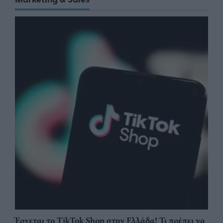
Έρχεται το TikTok Shop στην Ελλάδα! Τι πρέπει να