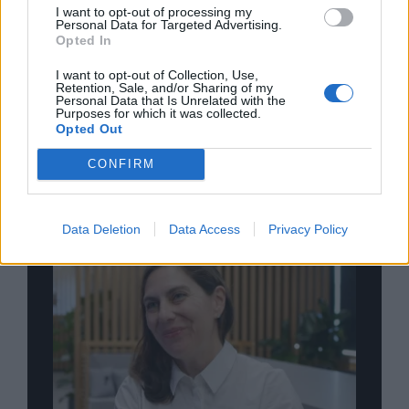
I want to opt-out of processing my
Personal Data for Targeted Advertising.
Σχολιάστε
Opted In
I want to opt-out of Collection, Use,
Retention, Sale, and/or Sharing of my
... σχόλια
| Κάνε click για να σχολιάσεις
Personal Data that Is Unrelated with the
Purposes for which it was collected.
Opted Out
CONFIRM
Data Deletion
Data Access
Privacy Policy