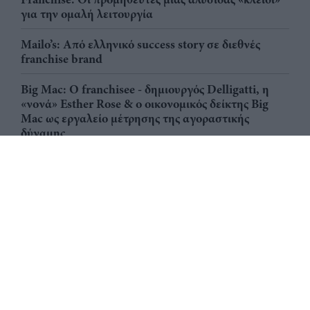
για την ομαλή λειτουργία
Mailo’s: Από ελληνικό success story σε διεθνές
franchise brand
Big Mac: Ο franchisee - δημιουργός Delligatti, η
«νονά» Esther Rose & ο οικονομικός δείκτης Big
Mac ως εργαλείο μέτρησης της αγοραστικής
δύναμης