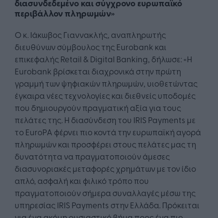
διασυνδεδεμένο και σύγχρονο ευρωπαϊκό
περιβάλλον πληρωμών»
Ο κ. Ιάκωβος Γιαννακλής, αναπληρωτής
διευθύνων σύμβουλος της Eurobank και
επικεφαλής Retail & Digital Banking, δήλωσε: «Η
Eurobank βρίσκεται διαχρονικά στην πρώτη
γραμμή των ψηφιακών πληρωμών, υιοθετώντας
έγκαιρα νέες τεχνολογίες και διεθνείς υποδομές
που δημιουργούν πραγματική αξία για τους
πελάτες της. Η διασύνδεση του IRIS Payments με
το EuroPA φέρνει πιο κοντά την ευρωπαϊκή αγορά
πληρωμών και προσφέρει στους πελάτες μας τη
δυνατότητα να πραγματοποιούν άμεσες
διασυνοριακές μεταφορές χρημάτων με τον ίδιο
απλό, ασφαλή και φιλικό τρόπο που
πραγματοποιούν σήμερα συναλλαγές μέσω της
υπηρεσίας IRIS Payments στην Ελλάδα. Πρόκειται
για ένα ακόμη ουσιαστικό βήμα προς ένα πιο