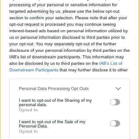
processing of your personal or sensitive information for
targeted advertising by us, please use the below opt-out
Διαβάστε
επίσης:
section to confirm your selection. Please note that after your
opt-out request is processed you may continue seeing
ΔΙΑΣ: Το IRIS συνδέει την Ελλάδα με την
interest-based ads based on personal information utilized by
us or personal information disclosed to third parties prior to
Ευρώπη
your opt-out. You may separately opt-out of the further
disclosure of your personal information by third parties on the
IAB’s list of downstream participants. This information may
also be disclosed by us to third parties on the
IAB’s List of
Downstream Participants
that may further disclose it to other
Google News
Ακολουθήστε το
στο
third parties.
και μάθετε πρώτοι όλα τα επιχειρηματικά νέα
Personal Data Processing Opt Outs
I want to opt-out of the Sharing of my
personal data.
Δείτε όλες τις τελευταίες επιχειρηματικές
Opted In
Ειδήσεις
από την Ελλάδα και τον κόσμο στο
I want to opt-out of the Sale of my
Personal Data.
Opted In