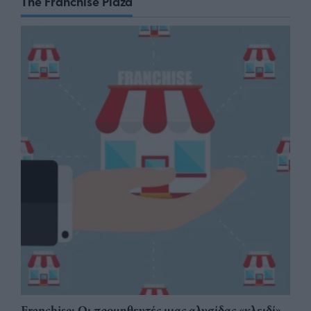
The Franchise Plaza
Franchise: Οι προμηθευτές μιας αλυσίδας «κλειδί»