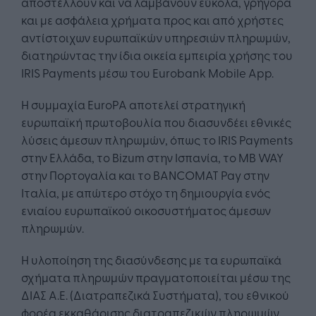
αποστέλλουν και να λαμβάνουν εύκολα, γρήγορα
και με ασφάλεια χρήματα προς και από χρήστες
αντίστοιχων ευρωπαϊκών υπηρεσιών πληρωμών,
διατηρώντας την ίδια οικεία εμπειρία χρήσης του
IRIS Payments μέσω του Eurobank Mobile App.
Η συμμαχία EuroPA αποτελεί στρατηγική
ευρωπαϊκή πρωτοβουλία που διασυνδέει εθνικές
λύσεις άμεσων πληρωμών, όπως το IRIS Payments
στην Ελλάδα, το Bizum στην Ισπανία, το MB WAY
στην Πορτογαλία και το BANCOMAT Pay στην
Ιταλία, με απώτερο στόχο τη δημιουργία ενός
ενιαίου ευρωπαϊκού οικοσυστήματος άμεσων
πληρωμών.
Η υλοποίηση της διασύνδεσης με τα ευρωπαϊκά
σχήματα πληρωμών πραγματοποιείται μέσω της
ΔΙΑΣ Α.Ε. (Διατραπεζικά Συστήματα), του εθνικού
φορέα εκκαθάρισης διατραπεζικών πληρωμών