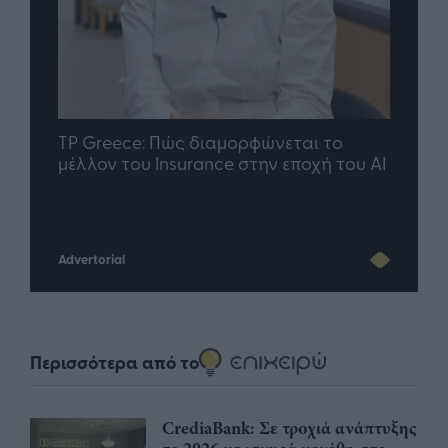
nd.gr
TP Greece: Πώς διαμορφώνεται το
Η ομ
άθε
μέλλον του Insurance στην εποχή του AI
σου 
Advertorial
Περισσότερα από το
CrediaBank: Σε τροχιά ανάπτυξης