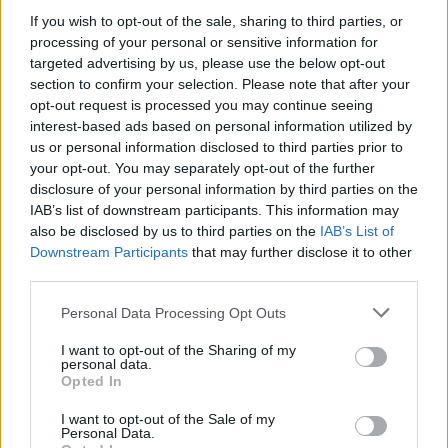
Ο Κυριάκος Πιερρακάκης αποκαλεί το IRIS ως
If you wish to opt-out of the sale, sharing to third parties, or
το «success story» της ελληνικής οικονομίας
processing of your personal or sensitive information for
targeted advertising by us, please use the below opt-out
Eurobank: Η υπηρεσία IRIS Payments
section to confirm your selection. Please note that after your
διασυνδέεται με την ευρωπαϊκή πρωτοβουλία
opt-out request is processed you may continue seeing
EuroPA μέσω της ΔΙΑΣ
interest-based ads based on personal information utilized by
us or personal information disclosed to third parties prior to
Η Πειραιώς εντάσσει το IRIS Payments στο
your opt-out. You may separately opt-out of the further
EuroPA, προσφέροντας δωρεάν και άμεσες
disclosure of your personal information by third parties on the
διασυνοριακές μεταφορές χρημάτων
IAB’s list of downstream participants. This information may
also be disclosed by us to third parties on the
IAB’s List of
Downstream Participants
that may further disclose it to other
third parties.
Personal Data Processing Opt Outs
Google News
Ακολουθήστε το
στο
και μάθετε πρώτοι όλα τα επιχειρηματικά νέα
I want to opt-out of the Sharing of my
personal data.
Opted In
Δείτε όλες τις τελευταίες επιχειρηματικές
I want to opt-out of the Sale of my
Ειδήσεις
από την Ελλάδα και τον κόσμο στο
Personal Data.