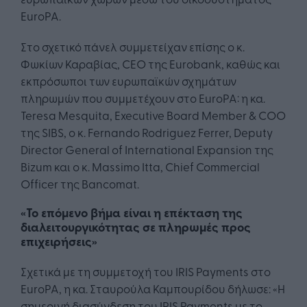
EuroPA.
Στο σχετικό πάνελ συμμετείχαν επίσης ο κ.
Φωκίων Καραβίας, CEO της Eurobank, καθώς και
εκπρόσωποι των ευρωπαϊκών σχημάτων
πληρωμών που συμμετέχουν στο EuroPA: η κα.
Teresa Mesquita, Executive Board Member & COO
της SIBS, ο κ. Fernando Rodriguez Ferrer, Deputy
Director General of International Expansion της
Bizum και ο κ. Massimo Itta, Chief Commercial
Officer της Bancomat.
«Το επόμενο βήμα είναι η επέκταση της
διαλειτουργικότητας σε πληρωμές προς
επιχειρήσεις»
Σχετικά με τη συμμετοχή του IRIS Payments στο
EuroPA, η κα. Σταυρούλα Καμπουρίδου δήλωσε: «Η
σημερινή διασύνδεση του IRIS Payments με το