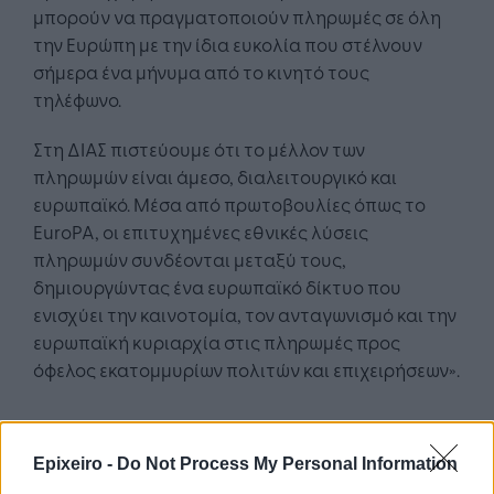
μπορούν να πραγματοποιούν πληρωμές σε όλη
την Ευρώπη με την ίδια ευκολία που στέλνουν
σήμερα ένα μήνυμα από το κινητό τους
τηλέφωνο.
Στη ΔΙΑΣ πιστεύουμε ότι το μέλλον των
πληρωμών είναι άμεσο, διαλειτουργικό και
ευρωπαϊκό. Μέσα από πρωτοβουλίες όπως το
EuroPA, οι επιτυχημένες εθνικές λύσεις
πληρωμών συνδέονται μεταξύ τους,
δημιουργώντας ένα ευρωπαϊκό δίκτυο που
ενισχύει την καινοτομία, τον ανταγωνισμό και την
ευρωπαϊκή κυριαρχία στις πληρωμές προς
όφελος εκατομμυρίων πολιτών και επιχειρήσεων».
Διαβάστε
επίσης:
Epixeiro -
Do Not Process My Personal Information