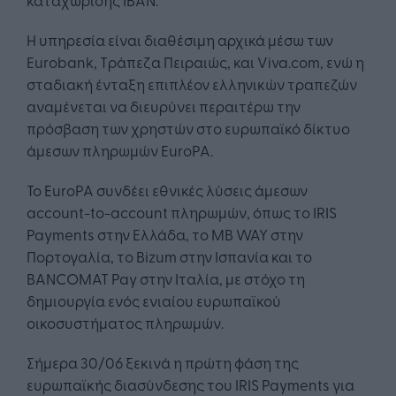
Η υπηρεσία είναι διαθέσιμη αρχικά μέσω των
Eurobank, Τράπεζα Πειραιώς, και Viva.com, ενώ η
σταδιακή ένταξη επιπλέον ελληνικών τραπεζών
αναμένεται να διευρύνει περαιτέρω την
πρόσβαση των χρηστών στο ευρωπαϊκό δίκτυο
άμεσων πληρωμών EuroPA.
Το EuroPA συνδέει εθνικές λύσεις άμεσων
account-to-account πληρωμών, όπως το IRIS
Payments στην Ελλάδα, το MB WAY στην
Πορτογαλία, το Bizum στην Ισπανία και το
BANCOMAT Pay στην Ιταλία, με στόχο τη
δημιουργία ενός ενιαίου ευρωπαϊκού
οικοσυστήματος πληρωμών.
Σήμερα 30/06 ξεκινά η πρώτη φάση της
ευρωπαϊκής διασύνδεσης του IRIS Payments για