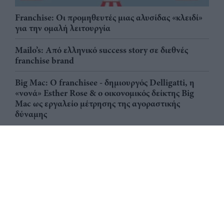
Franchise: Οι προμηθευτές μιας αλυσίδας «κλειδί»
για την ομαλή λειτουργία
Mailo’s: Από ελληνικό success story σε διεθνές
franchise brand
Big Mac: Ο franchisee - δημιουργός Delligatti, η
«νονά» Esther Rose & ο οικονομικός δείκτης Big
Mac ως εργαλείο μέτρησης της αγοραστικής
δύναμης