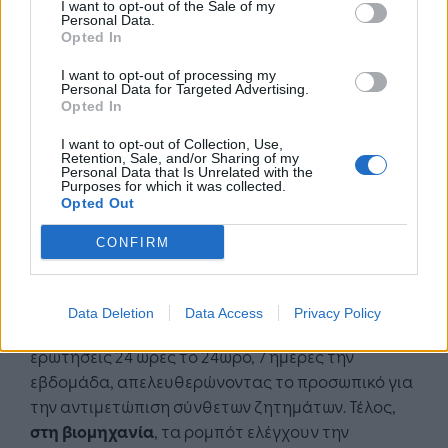
νοημοσύνη προβλέπει την παραγωγή από
I want to opt-out of the Sale of my
Personal Data.
ανανεώσιμες πηγές.
Opted In
Φυσικά, η τεχνητή νοημοσύνη επηρεάζει άμεσα
I want to opt-out of processing my
Personal Data for Targeted Advertising.
και την
ψυχαγωγία
, οι πλατφόρμες streaming
Opted In
επιμελούνται το περιεχόμενο, ενώ τα
I want to opt-out of Collection, Use,
βιντεοπαιχνίδια χρησιμοποιούν αντιπάλους που
Retention, Sale, and/or Sharing of my
Personal Data that Is Unrelated with the
βασίζονται στην τεχνητή νοημοσύνη. Στη
Purposes for which it was collected.
γεωργία
, τα drones σε συνδυασμό με την τεχνητή
Opted Out
νοημοσύνη ανιχνεύουν ασθένειες των
CONFIRM
καλλιεργειών και βελτιστοποιούν τη χρήση
φυτοφαρμάκων, ενώ
στον τομέα της
εξυπηρέτησης πελατών
, τα chatbots έχουν... μπει
Data Deletion
Data Access
Privacy Policy
για τα καλά στη ζωή μας, απαντώντας σε
ερωτήσεις 24 ώρες το 24ωρο, 7 ημέρες την
εβδομάδα, απελευθερώνοντας το προσωπικό για
την αντιμετώπιση σύνθετων ζητημάτων. Τέλος,
στη βιομηχανία
, τα ρομπότ ελέγχουν την