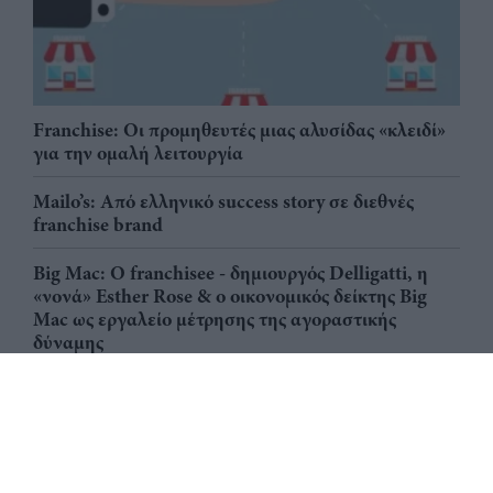
Franchise: Οι προμηθευτές μιας αλυσίδας «κλειδί»
για την ομαλή λειτουργία
Mailo’s: Από ελληνικό success story σε διεθνές
franchise brand
Big Mac: Ο franchisee - δημιουργός Delligatti, η
«νονά» Esther Rose & ο οικονομικός δείκτης Big
Mac ως εργαλείο μέτρησης της αγοραστικής
δύναμης