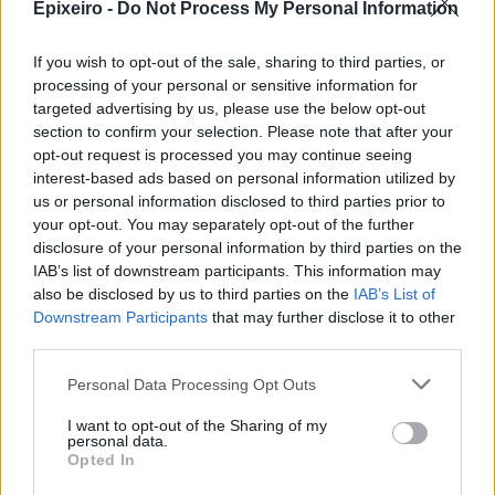
Epixeiro -
Do Not Process My Personal Information
αναλύουν ακτινογραφίες, προβλέπουν
κρούσματα ασθενειών και συμβάλλουν στον
If you wish to opt-out of the sale, sharing to third parties, or
σχεδιασμό φαρμάκων. Όσον αφορά τα
processing of your personal or sensitive information for
χρηματοοικονομικά
, οι τράπεζες χρησιμοποιούν
targeted advertising by us, please use the below opt-out
section to confirm your selection. Please note that after your
την τεχνητή νοημοσύνη για τον εντοπισμό
opt-out request is processed you may continue seeing
περιπτώσεων απάτης και την αυτοματοποίηση
interest-based ads based on personal information utilized by
των πιστωτικών αποφάσεων, ενώ
στη λιανική και
us or personal information disclosed to third parties prior to
το ηλεκτρονικό εμπόριο
, τα συστήματα
your opt-out. You may separately opt-out of the further
προτάσεων ενισχύουν τις πωλήσεις
disclosure of your personal information by third parties on the
IAB’s list of downstream participants. This information may
προτείνοντας το κατάλληλο προϊόν. Στον
τομέα
also be disclosed by us to third parties on the
IAB’s List of
των μεταφορών
συναντάμε την τεχνολογία
Downstream Participants
that may further disclose it to other
αυτόνομης οδήγησης, τη βελτιστοποίηση
third parties.
διαδρομών και την προληπτική συντήρηση για τις
Personal Data Processing Opt Outs
αεροπορικές εταιρείες, που όλα υλοποιούνται
μέσω της χρήσης AI. Αναφορικά με τον
τομέα της
I want to opt-out of the Sharing of my
personal data.
ενέργειας
, εκεί τα έξυπνα δίκτυα εξισορροπούν
Opted In
τα φορτία ηλεκτρικής ενέργειας· η τεχνητή