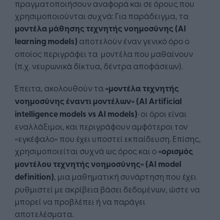
πραγματοποιήσουν αναφορά και σε όρους που
χρησιμοποιούνται συχνά: Για παράδειγμα, τα
μοντέλα μάθησης τεχνητής νοημοσύνης (AI
learning models)
αποτελούν έναν γενικό όρο ο
οποίος περιγράφει τα μοντέλα που μαθαίνουν
(π.χ. νευρωνικά δίκτυα, δέντρα αποφάσεων).
Έπειτα, ακολουθούν τα
«μοντέλα τεχνητής
νοημοσύνης έναντι μοντέλων» (AI Artificial
intelligence models vs AI models)
· οι όροι είναι
εναλλάξιμοι, και περιγράφουν αμφότεροι τον
«εγκέφαλο» που έχει υποστεί εκπαίδευση. Επίσης,
χρησιμοποιείται συχνά ως όρος και ο
«ορισμός
μοντέλου τεχνητής νοημοσύνης» (AI model
definition)
, μια μαθηματική συνάρτηση που έχει
ρυθμιστεί με ακρίβεια βάσει δεδομένων, ώστε να
μπορεί να προβλέπει ή να παράγει
αποτελέσματα.