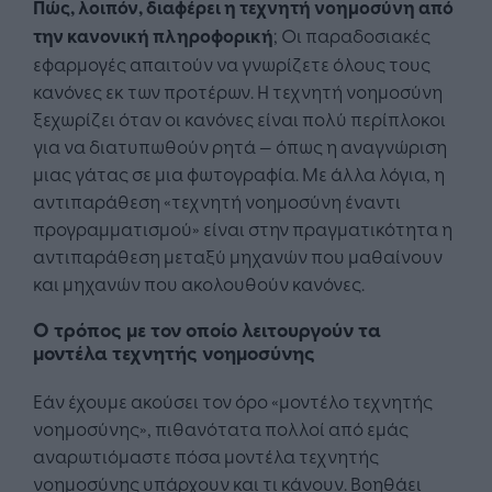
Πώς, λοιπόν, διαφέρει η τεχνητή νοημοσύνη από
την κανονική πληροφορική
; Οι παραδοσιακές
εφαρμογές απαιτούν να γνωρίζετε όλους τους
κανόνες εκ των προτέρων. Η τεχνητή νοημοσύνη
ξεχωρίζει όταν οι κανόνες είναι πολύ περίπλοκοι
για να διατυπωθούν ρητά — όπως η αναγνώριση
μιας γάτας σε μια φωτογραφία. Με άλλα λόγια, η
αντιπαράθεση «τεχνητή νοημοσύνη έναντι
προγραμματισμού» είναι στην πραγματικότητα η
αντιπαράθεση μεταξύ μηχανών που μαθαίνουν
και μηχανών που ακολουθούν κανόνες.
Ο τρόπος με τον οποίο λειτουργούν τα
μοντέλα τεχνητής νοημοσύνης
Εάν έχουμε ακούσει τον όρο «μοντέλο τεχνητής
νοημοσύνης», πιθανότατα πολλοί από εμάς
αναρωτιόμαστε πόσα μοντέλα τεχνητής
νοημοσύνης υπάρχουν και τι κάνουν. Βοηθάει