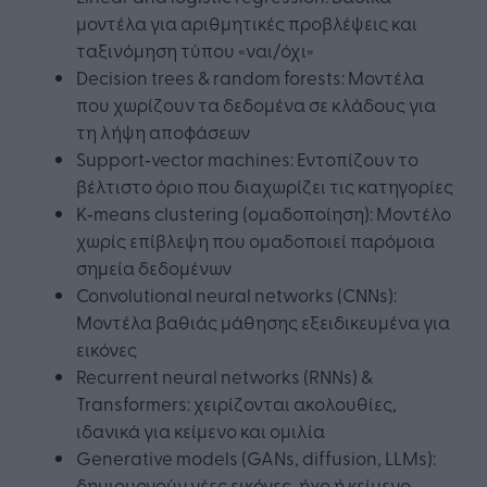
μοντέλα για αριθμητικές προβλέψεις και
ταξινόμηση τύπου «ναι/όχι»
Decision trees & random forests: Μοντέλα
που χωρίζουν τα δεδομένα σε κλάδους για
τη λήψη αποφάσεων
Support‑vector machines: Εντοπίζουν το
βέλτιστο όριο που διαχωρίζει τις κατηγορίες
K‑means clustering (ομαδοποίηση): Μοντέλο
χωρίς επίβλεψη που ομαδοποιεί παρόμοια
σημεία δεδομένων
Convolutional neural networks (CNNs):
Μοντέλα βαθιάς μάθησης εξειδικευμένα για
εικόνες
Recurrent neural networks (RNNs) &
Transformers: χειρίζονται ακολουθίες,
ιδανικά για κείμενο και ομιλία
Generative models (GANs, diffusion, LLMs):
δημιουργούν νέες εικόνες, ήχο ή κείμενο