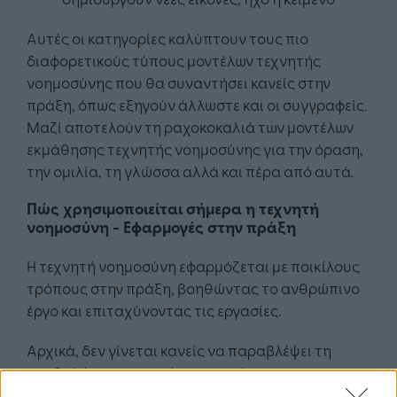
Αυτές οι κατηγορίες καλύπτουν τους πιο
διαφορετικούς τύπους μοντέλων τεχνητής
νοημοσύνης που θα συναντήσει κανείς στην
πράξη, όπως εξηγούν άλλωστε και οι συγγραφείς.
Μαζί αποτελούν τη ραχοκοκαλιά των μοντέλων
εκμάθησης τεχνητής νοημοσύνης για την όραση,
την ομιλία, τη γλώσσα αλλά και πέρα από αυτά.
Πώς χρησιμοποιείται σήμερα η τεχνητή
νοημοσύνη - Εφαρμογές στην πράξη
Η τεχνητή νοημοσύνη εφαρμόζεται με ποικίλους
τρόπους στην πράξη, βοηθώντας το ανθρώπινο
έργο και επιταχύνοντας τις εργασίες.
Αρχικά, δεν γίνεται κανείς να παραβλέψει τη
συμβολή της τεχνητής νοημοσύνης στην
υγειονομική περίθαλψη
. Οι αλγόριθμοι