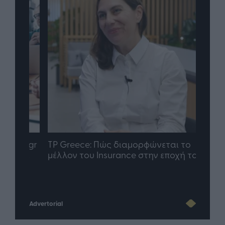
nd.gr
TP Greece: Πώς διαμορφώνεται το
Η ομ
άθε
μέλλον του Insurance στην εποχή του AI
σου 
Advertorial