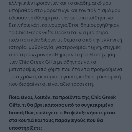
ελληνικών προϊόντων και το ακαδημαϊκό μου
υπόβαθρο στο μάρκετινγκ και τον πολιτισμό μου
έδωσαν τη δύναμη και την αυτοπεποίθηση να
ξεκινήσω κάτι καινούργιο. Έτσι, δημιουργήθηκαν
τα Chic Greek Gifts. Πρόκειται για μία σειρά
πολιτιστικών δώρων με θέματα από την ελληνική
ιστορία, μυθολογία, γαστρονομία, τέχνη, στιγμές
από τη σύγχρονη καθημερινότητα. Η απήχηση
των Chic Greek Gifts με οδήγησε να τα
μετατρέψω, από χόμπι που ήταν τα προηγούμενα
τρία χρόνια, σε κύρια εργασία, καθώς η δυναμική
που διαφαίνεται είναι αξιοπρόσεκτη.
Ποια είναι, λοιπόν, τα προϊόντα της Chic Greek
Gifts, τι θα βρει κάποιος υπό το συγκεκριμένο
brand; Πώς επιλέγετε τι θα φιλοξενήσετε μέσα
στα κουτιά και τους παραγωγούς που θα
υποστηρίξετε;