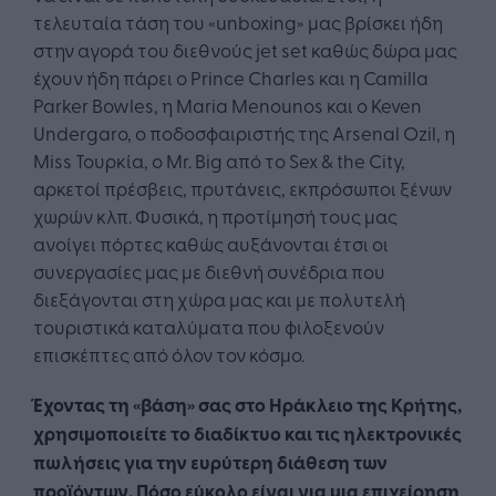
τελευταία τάση του «unboxing» μας βρίσκει ήδη
στην αγορά του διεθνούς jet set καθώς δώρα μας
έχουν ήδη πάρει ο Prince Charles και η Camilla
Parker Bowles, η Maria Menounos και ο Keven
Undergaro, ο ποδοσφαιριστής της Arsenal Ozil, η
Miss Τουρκία, ο Mr. Big από το Sex & the City,
αρκετοί πρέσβεις, πρυτάνεις, εκπρόσωποι ξένων
χωρών κλπ. Φυσικά, η προτίμησή τους μας
ανοίγει πόρτες καθώς αυξάνονται έτσι οι
συνεργασίες μας με διεθνή συνέδρια που
διεξάγονται στη χώρα μας και με πολυτελή
τουριστικά καταλύματα που φιλοξενούν
επισκέπτες από όλον τον κόσμο.
Έχοντας τη «βάση» σας στο Ηράκλειο της Κρήτης,
χρησιμοποιείτε το διαδίκτυο και τις ηλεκτρονικές
πωλήσεις για την ευρύτερη διάθεση των
προϊόντων. Πόσο εύκολο είναι για μια επιχείρηση