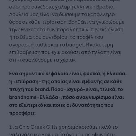
αυστηρό συνέδριο, χαλαρή ελληνική βραδιά.
Δουλειά μας είναι να δώσουμε το κατάλληλο
ύφος σε κάθε περίσταση. Βοηθάει να γνωρίζουμε
την εθνικότητα των παραληπτών, την εκδήλωση
ή το θέμα του συνεδρίου, το προφίλ του
αγοραστή καθώς και το budget. Η καλύτερη
επιβράβευση που έχω ακούσει από πελάτη είναι
ότι «τους λύνουμε τα χέρια».
Ένα σημαντικό κεφάλαιο είναι, φυσικά, η Ελλάδα,
η «επίδραση» της οποίας είναι εμφανής σε κάθε
πτυχή του brand. Πόσο «ισχυρό» είναι, τελικά, το
brandname «Ελλάδα», πόσο αναγνωρίσιμο είναι
στο εξωτερικό και ποιες οι δυνατότητες που
προσφέρει;
Στα Chic Greek Gifts χρησιμοποιούμε πολύ το
γαλανόλευκο χρώμα. To όνομά μας «φωνάζει»