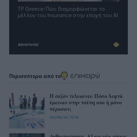
nd.gr
TP Greece: Πώς διαμορφώνεται το
Η ομ
άθε
μέλλον του Insurance στην εποχή του AI
σου 
Advertorial
Περισσότερα από το
Η σεζόν τελειώνει: Πόσα λεφτά
έμειναν στην τσέπη σου ή μόνο
πέρασαν;
06/08/26
|
12:16
Ανθεκτικότητα, AI και νέα ρίσκα: