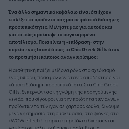
Ένα άλλο σημαντικό κεφάλαιο είναι ότι έχουν
επιλέξει τα προϊόντα σας μια σειρά από διάσημες
προσωπικότητες. Μιλήστε μας για αυτούς και
για το πώς προέκυψε το συγκεκριμένο
αποτέλεσμα. Ποια είναι η «επίδραση» στην
πορεία ενός brand όπως το Chic Greek Gifts όταν
το προτιμήσει κάποιος αναγνωρίσιμος;
Η αισθητική παίζει μείζονα ρόλο στο σχεδιασμό
ενός δώρου, πόσο μάλλον όταν ο αποδέκτης είναι
κάποια διάσημη προσωπικότητα. Στα Chic Greek
Gifts, ξεπερνώντας τη γνώμη της προηγούμενης
γενιάς, που σίγουροι για την ποιότητα των αγνών
προϊόντων τα τύλιγαν σε χαρτοσακούλα, δίνουμε
μεγάλη σημασία στη συσκευασία, στο φιόγκο, στο
«WOW effect»! Τα άριστα προϊόντα δικαιούνται
να είναι σε πολυτελή συσκευασία. Έτσι, η