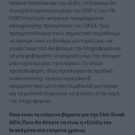
Hellenic Initiative και του ALBA, το Erasmus for
Young Entrepreneurs μέσω του STEP C του ITE-
FORTH Institute ακόμα και προγράμματα
απασχόλησης προσωπικού του ΟΑΕΔ. Τρία
πράγματα θεωρώ πολύ σημαντικά: να μάθουμε
να ακούμε τους εν δυνάμει μέντορές μας, να
γνωρίζουμε πού θα βρούμε την πληροφορία και
να μην φοβόμαστε να μοιραστούμε την ιδέα μας
μην τυχόν και μας την κλέψουν. Οι πλέον
προσοδοφόρες ιδέες προέκυψαν σε ομαδικά
brainstorming, τα καλύτερα plan B
εφαρμόστηκαν μετά από συμβουλές μεντόρων
και το μυστικό όλων είναι να φτάσεις στην πηγή
της πληροφορίας.
Ποια είναι τα επόμενα βήματα για την Chic Greek
Gifts; Ποια θα θέλατε να είναι η εξέλιξη του
brand μέσα στα επόμενα χρόνια;