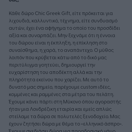
Κάθε δώρο Chic Greek Gift, είτε πρόκειται για
λιχουδιά, καλλυντικό, τέχνημα, είτε συνδυασμό
αυτών, έχει ένα αφήγημα το οποίο του προσδίδει
αξία και συναρπάζει. Μην ξεχνάμε ότι η έννοια
του δώρου είναι η έκπληξη, η επίκληση στο
συναίσθημα, η χαρά, το αναπάντεχο. Ο μύθος
λοιπόν που κρύβεται κάτω από το δικό μας
περιτύλιγμα γοητεύει, δημιουργεί την
ευχαρίστηση του αποδέκτη αλλά και την
πληρότητα εκείνου που χαρίζει. Με αυτό το
δυνατό μας σημείο, παρέχουμε custom ιδέες,
κομμένες και ραμμένες στα μέτρα του πελάτη.
Έχουμε κάνει πάρτι στη Μύκονο όπου αγοραστής
ήταν μια Λονδρέζικη εταιρία και εμείς απλώς
στείλαμε τα δώρα σε πολυτελές ξενοδοχείο. Μας
έχουν ζητήσει δώρα με θέμα το «ελληνικό άσπρο».
Έχουμε σχεδιάσει δώρα για παραδοσιακό γάμο,