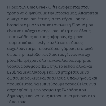
Η ιδέα των Chic Greek Gifts αναφέρεται στον
τρόπο να διηγηθούμε την ιστορία μας. Απαιτείται
συνέχεια και συνέπεια για την εδραίωση του
brand στο μυαλό του καταναλωτή. Όραμά μου
είναι να υπάρχει αναγνωρισιμότητα σε όλους
τους κλάδους που μας αφορούν, όχι μόνο
τουριστικό και lifestyle αλλά και σε όσους
ασχολούνται με τα συνέδρια, γάμους, εταιρικά
δώρα την περίοδο των Χριστουγέννων και όχι
μόνο. Να τρέχουν όλα τα κανάλια διανομής με
γοργούς ρυθμούς (B2C δηλ. το eshop αλλά και
B2B). Να μεγαλώσουμε και να μπορέσουμε να
δώσουμε δουλειά και σε άλλους, υπαλλήλους και
προμηθευτές. Να εμπνεύσουμε όσους θέλουν να
ασχοληθούν με το όραμα της Ελλάδας που
δημιουργεί και να τους πείσουμε να μείνουν στο
τόπο τους.