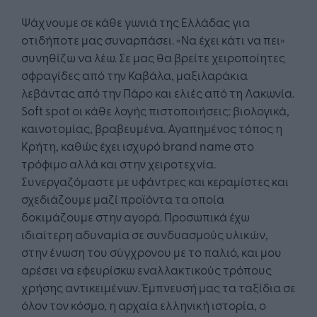
Ψάχνουμε σε κάθε γωνιά της Ελλάδας για
οτιδήποτε μας συναρπάσει. «Να έχει κάτι να πει»
συνηθίζω να λέω. Σε μας θα βρείτε χειροποίητες
σφραγίδες από την Καβάλα, μαξιλαράκια
λεβάντας από την Πάρο και ελιές από τη Λακωνία.
Soft spot οι κάθε λογής πιστοποιήσεις: βιολογικά,
καινοτομίας, βραβευμένα. Αγαπημένος τόπος η
Κρήτη, καθώς έχει ισχυρό brand name στο
τρόφιμο αλλά και στην χειροτεχνία.
Συνεργαζόμαστε με υφάντρες και κεραμίστες και
σχεδιάζουμε μαζί προϊόντα τα οποία
δοκιμάζουμε στην αγορά. Προσωπικά έχω
ιδιαίτερη αδυναμία σε συνδυασμούς υλικών,
στην ένωση του σύγχρονου με το παλιό, και μου
αρέσει να εφευρίσκω εναλλακτικούς τρόπους
χρήσης αντικειμένων. Έμπνευσή μας τα ταξίδια σε
όλον τον κόσμο, η αρχαία ελληνική ιστορία, ο