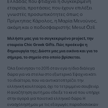
Ελλάδας που φτιάχνει η συγκεκριμένη
εταιρεία, προτάσεις που έχουν επιλέξει
γνωστές προσωπικότητες όπως ο
Πρίγκηπας Κάρολος, η Μαρία Μενούνος,
ακόμη και ο ποδοσφαιριστής Mesut Özil.
Μιλήστε μας για το συγκεκριμένο project, την
εταιρεία Chic Greek Gifts. Πώς προέκυψε η
δημιουργία της; Δώστε μας μια εικόνα και για το
σήμερα, το σημείο στο οποίο βρίσκεται.
Όλα ξεκίνησαν το 2015 όταν εγώ η ίδια διάλεγα
δώρα για να στείλω στο εξωτερικό. Έψαχνα κάτι
το ιδιαίτερο, που να αντικατοπτρίζει την
ελληνική κουλτούρα, όχι το τετριμμένο σουβενίρ.
Η αναζήτηση αυτή μου έδειξε το κενό που υπήρχε
στην αγορά για ποιοτικό ελληνικό δώρο. Η
ενασχόλησή μου με τις εξαγωγές παραδοσιακών