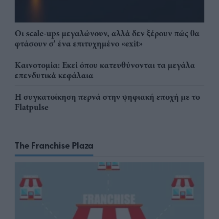
Οι scale-ups μεγαλώνουν, αλλά δεν ξέρουν πώς θα
φτάσουν σ' ένα επιτυχημένο «exit»
Καινοτομία: Εκεί όπου κατευθύνονται τα μεγάλα
επενδυτικά κεφάλαια
Η συγκατοίκηση περνά στην ψηφιακή εποχή με το
Flatpulse
The Franchise Plaza