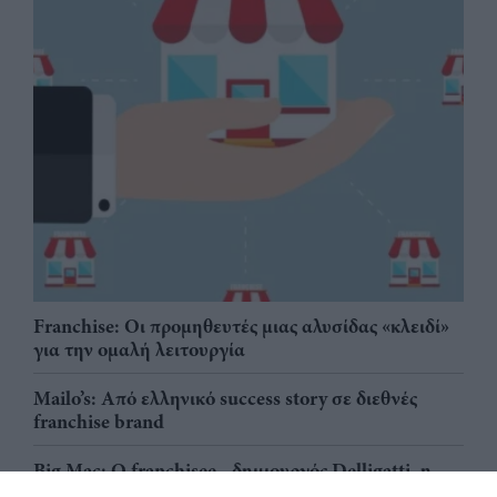
Franchise: Οι προμηθευτές μιας αλυσίδας «κλειδί»
για την ομαλή λειτουργία
Mailo’s: Από ελληνικό success story σε διεθνές
franchise brand
Big Mac: Ο franchisee - δημιουργός Delligatti, η
«νονά» Esther Rose & ο οικονομικός δείκτης Big