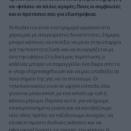
να «φτάσει» σε άλλες αγορές; Ποιες οι συμβουλές
και οι προτάσεις σας για εξωστρέφεια;
Το διαδίκτυο είναι ένα τρομερό εργαλείο στα
χέρια μας με απεριόριστες δυνατότητες. Σήμερα,
μπορεί κάποιος να επιλέξει να μένει στην επαρχία
για την ποιότητα ζωής και να συνεργάζεται με
όλη την υφήλιο. Στη δική μας περίπτωση, ο
καθένας μπορεί να παραγγείλει ένα δώρο από το
e-shop chigreekgiftscom και να μας υποδείξει σε
ποιο σημείο της γης να το στείλουμε. Οι
τηλεπικοινωνίες είναι σε υψηλό επίπεδο, όλα
γίνονται μέσω email, με ένα what’s up call ή
κάποιο μήνυμα. Παρόλα αυτά, για να έχουμε
επικαιροποιημένη γνώση και να κατεβάζουμε
νέες ιδέες πρέπει να ταξιδεύουμε συνεχώς, να
επισκεπτόμαστε διεθνείς εκθέσεις και να
αφουγκραζόμαστε τις αγορές του κόσμου. Η