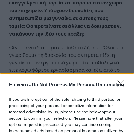
επαγγελματική πορεία και παρουσία στον χώρο
του επιχειρείν. Υπάρχουν δυσκολίες που
αντιμετωπίζει μια γυναίκα σε αυτούς τους
τομείς; Θα προτείνατε σε άλλες να δοκιμάσουν,
να κάνουν την ιδέα τους πράξη;
Θίγετε ένα ιδιαίτερα ευαίσθητο ζήτημα. Όλοι μας
γνωρίζουμε τη δυσκολία που αντιμετωπίζει η
γυναίκα στον εργασιακό χώρο, είτε μισθολογικά,
είτε λόγω φόρτου εργασίας μέσα και έξω από το
σπίτι, υποχρεώσεις οι οποίες απαιτούν τα 100
χέρια της ινδικής θεότητας Κάλι. Να ξέρετε πως
Epixeiro -
Do Not Process My Personal Information
γυναίκες είναι η κινητήριος δύναμη πίσω από τις
οικογενειακές επιχειρήσεις που επιβιώνουν στην
If you wish to opt-out of the sale, sharing to third parties, or
processing of your personal or sensitive information for
κρίση. Γυναίκες είναι πίσω από παραδοσιακά
targeted advertising by us, please use the below opt-out
επαγγέλματα που αναβιώνουν με δημιουργικό
section to confirm your selection. Please note that after your
τρόπο. Ως ενεργό μέλος του Αναπτυξιακού
opt-out request is processed you may continue seeing
Συλλόγου Γυναικών Επιχειρηματιών Κρήτης,
interest-based ads based on personal information utilized by