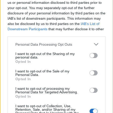
στηρίζω όσο μπορώ γυναίκες και νέους να
us or personal information disclosed to third parties prior to
πιστέψουν στις δυνατότητές τους. Αξιοποιώντας
your opt-out. You may separately opt-out of the further
disclosure of your personal information by third parties on the
την εμπειρία μου μετά από χρόνια στις εξαγωγές,
IAB’s list of downstream participants. This information may
τους βοηθάω να κάνουν τα πρώτα τους βήματα
also be disclosed by us to third parties on the
IAB’s List of
στην προώθηση των παραδοσιακών προϊόντων
Downstream Participants
that may further disclose it to other
τροφίμων και τέχνης στην τουριστική αγορά και -
third parties.
γιατί όχι - και στο εξωτερικό. Γυναίκες που
Personal Data Processing Opt Outs
πιστεύουν στον εαυτό τους κάνουν θαύματα. Τη
δουλειά τους την ξέρουν καλά. Χρειάζονται μόνο
I want to opt-out of the Sharing of my
personal data.
μια μικρή καθοδήγηση, μια διαφορετική οπτική
Opted In
και ένα ενθαρρυντικό χτύπημα στον ώμο. Δεν
είναι λίγες οι φορές που συζητάμε για τις
I want to opt-out of the Sale of my
Personal Data.
αποτυχίες μας και πώς αυτές μας έφεραν ένα
Opted In
βήμα μπροστά. Κανείς δεν έχει ανάγκη να ακούσει
I want to opt-out of processing my
για το τέλειο εγχείρημα. Αυτό που βοηθάει στο
Personal Data for Targeted Advertising.
προχώρημα του καθενός είναι να εμπνευστεί από
Opted In
αληθινά παραδείγματα επιχειρηματιών που
I want to opt-out of Collection, Use,
πέτυχαν μέσα από λάθη και δυσκολίες.
Retention, Sale, and/or Sharing of my