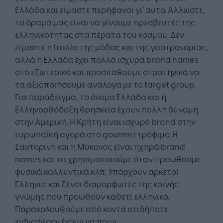
Ελλάδα και είμαστε περήφανοι γι’ αυτό. Άλλωστε,
το όραμά μας είναι να γίνουμε πρεσβευτές της
ελληνικότητας στα πέρατα του κόσμου. Δεν
είμαστε η Ιταλία της μόδας και της γαστρονομίας,
αλλά η Ελλάδα έχει πολλά ισχυρά brand names
στο εξωτερικό και προσπαθούμε στρατηγικά να
τα αξιοποιήσουμε ανάλογα με το target group.
Για παράδειγμα, το όνομα Ελλάδα και η
Ελληνορθόδοξη θρησκεία έχουν πολλή δύναμη
στην Αμερική. Η Κρήτη είναι ισχυρό brand στην
ευρωπαϊκή αγορά στο gourmet τρόφιμο. Η
Σαντορίνη και η Μύκονος είναι ηχηρά brand
names και τα χρησιμοποιούμε όταν προωθούμε
φυσικά καλλυντικά κλπ. Υπάρχουν αρκετοί
Έλληνες και ξένοι διαμορφωτές της κοινής
γνώμης που προωθούν καθετί ελληνικό.
Παρακολουθούμε από κοντά οτιδήποτε
ενδιαφέρον έχουν να πουν.