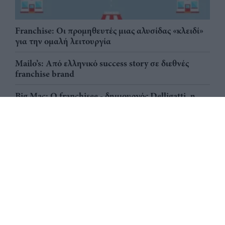
Franchise: Οι προμηθευτές μιας αλυσίδας «κλειδί»
για την ομαλή λειτουργία
Mailo’s: Από ελληνικό success story σε διεθνές
franchise brand
Big Mac: Ο franchisee - δημιουργός Delligatti, η
«νονά» Esther Rose & ο οικονομικός δείκτης Big
Mac ως εργαλείο μέτρησης της αγοραστικής
δύναμης