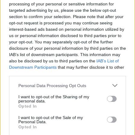
processing of your personal or sensitive information for
Bennett, N. & Lemoine, G. J., 2014. What VUCA
targeted advertising by us, please use the below opt-out
Really Means for You. Harvard Business
section to confirm your selection. Please note that after your
Review, January-February.
opt-out request is processed you may continue seeing
Burgoyne, A. P. et al., 2016. The relationship
interest-based ads based on personal information utilized by
between cognitive ability and chess skill: A
us or personal information disclosed to third parties prior to
your opt-out. You may separately opt-out of the further
comprehensive meta-analysis. Intelligence,
disclosure of your personal information by third parties on the
Volume 59, pp. 72-83.
IAB’s list of downstream participants. This information may
Mintzberg, H., Ahlstrand, B. & Lampel, J.,
also be disclosed by us to third parties on the
IAB’s List of
2009. Strategy Safari: The complete guide
Downstream Participants
that may further disclose it to other
through the wilds of strategic management.
third parties.
2nd ed. Harlow: Pearson Education Limited.
Personal Data Processing Opt Outs
Rice, B., 2008. Three Moves Ahead: What
Chess can teach you about Business ( even if
I want to opt-out of the Sharing of my
personal data.
you've never played). 1st ed. San Francisco:
Opted In
Jossey-Bass.
TARGETjobs, nd. TARGETjobs. [Online]
I want to opt-out of the Sale of my
Personal Data.
Unterrainer, J., Kaller, C., Leonhart, R. & Rahm,
Opted In
B., 2011. Revising superior planning