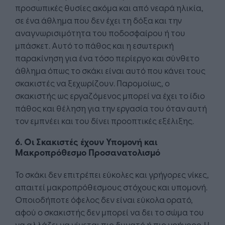
προσωπικές θυσίες ακόμα και από νεαρά ηλικία,
σε ένα άθλημα που δεν έχει τη δόξα και την
αναγνωρισιμότητα του ποδοσφαίρου ή του
μπάσκετ. Αυτό το πάθος και η εσωτερική
παρακίνηση για ένα τόσο περίεργο και σύνθετο
άθλημα όπως το σκάκι είναι αυτό που κάνει τους
σκακιστές να ξεχωρίζουν. Παρομοίως, ο
σκακιστής ως εργαζόμενος μπορεί να έχει το ίδιο
πάθος και θέληση για την εργασία του όταν αυτή
τον εμπνέει και του δίνει προοπτικές εξέλιξης.
6. Οι Σκακιστές έχουν Υπομονή και
Μακροπρόθεσμο Προσανατολισμό
Το σκάκι δεν επιτρέπει εύκολες και γρήγορες νίκες,
απαιτεί μακροπρόθεσμους στόχους και υπομονή.
Οποιοδήποτε όφελος δεν είναι εύκολα ορατό,
αφού ο σκακιστής δεν μπορεί να δει το σώμα του
να αλλάζει να γίνεται πιο δυνατό ή πιο γρήγορο. Η