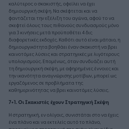
καλύτερος ο σκακιστής, οφείλει να έχει
δημιουργική σκέψη. Να σκέφτεται και να
φαντάζεται την εξέλιξη του αγώνα, αφού το να
σκεφτεί όλους τους πιθανούς συνδυασμούς μόνο
για 3 κινήσεις μετά προϋποθέτει 4 δις
διαφορετικές εκδοχές. Καθότι αυτό είναι μάταιο, η
δημιουργικότητα βοηθάει έναν σκακιστή να βρει
καινοτόμες λύσεις και στρατηγικές με λιγότερους
υπολογισμούς. Επομένως, όταν συνδυάζει αυτή
τη δημιουργική σκέψη, με αφηρημένες έννοιες και
την ικανότητα αναγνώρισης μοτίβων, μπορεί ως
εργαζόμενος σε προβλήματα της
καθημερινότητας να βρει καινοτόμες λύσεις.
7+1. Οι Σκακιστές έχουν Στρατηγική Σκέψη
Η στρατηγική, εν ολίγοις, συνιστάται στο να έχεις
ένα πλάνο και να εκτελείς αυτό το πλάνο,
παρομοίως η στρατηγική στο σκάκι είναι η ίδια