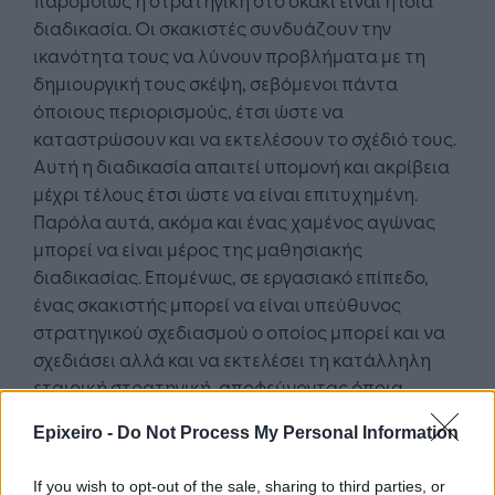
διαδικασία. Οι σκακιστές συνδυάζουν την
ικανότητα τους να λύνουν προβλήματα με τη
δημιουργική τους σκέψη, σεβόμενοι πάντα
όποιους περιορισμούς, έτσι ώστε να
καταστρώσουν και να εκτελέσουν το σχέδιό τους.
Αυτή η διαδικασία απαιτεί υπομονή και ακρίβεια
μέχρι τέλους έτσι ώστε να είναι επιτυχημένη.
Παρόλα αυτά, ακόμα και ένας χαμένος αγώνας
μπορεί να είναι μέρος της μαθησιακής
διαδικασίας. Επομένως, σε εργασιακό επίπεδο,
ένας σκακιστής μπορεί να είναι υπεύθυνος
στρατηγικού σχεδιασμού ο οποίος μπορεί και να
σχεδιάσει αλλά και να εκτελέσει τη κατάλληλη
εταιρική στρατηγική, αποφεύγοντας όποια
πιθανή απόκλιση από αυτή τη διαδικασία.
Epixeiro -
Do Not Process My Personal Information
References
If you wish to opt-out of the sale, sharing to third parties, or