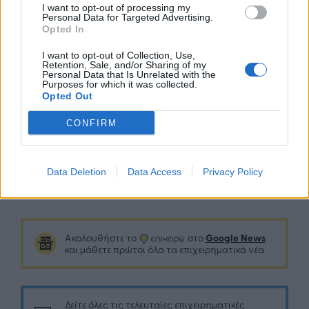
I want to opt-out of processing my
performance in chess players : The impact of
Personal Data for Targeted Advertising.
Opted In
time restriction and motivation aspects..
American Journal of Psychology, Volume 124,
I want to opt-out of Collection, Use,
p. 213–225.
Retention, Sale, and/or Sharing of my
Personal Data that Is Unrelated with the
Waters, A. J., Gobet, F. & Leyden, G., 2002.
Purposes for which it was collected.
Opted Out
Visuo-spatial abilities in chess players.
British Journal of Psychology, Volume 30, pp.
CONFIRM
303-311.
Data Deletion
Data Access
Privacy Policy
Google News
Ακολουθήστε το
στο
και μάθετε πρώτοι όλα τα επιχειρηματικά νέα
Δείτε όλες τις τελευταίες επιχειρηματικές