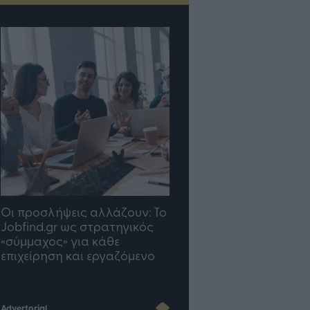
TP Greece: Πώς
Η ομάδα σου μεγαλώνε
διαμορφώνεται το μέλλον
γραφείο σου ακολουθε
του Insurance στην εποχή
του AI
Advertorial