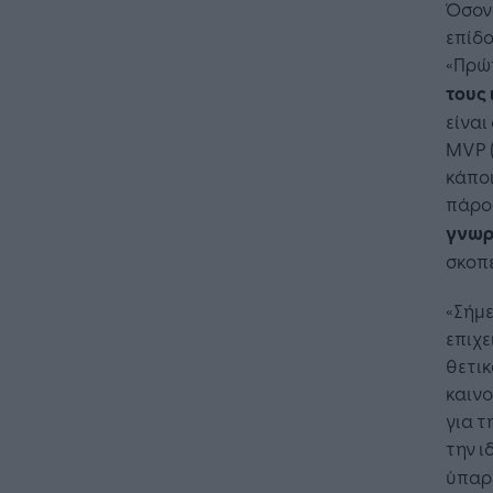
Όσον 
επίδο
«Πρώ
τους 
είναι
MVP (
κάποι
πάρου
γνωρ
σκοπ
«Σήμ
επιχε
θετικ
καινο
για τ
την ι
ύπαρ