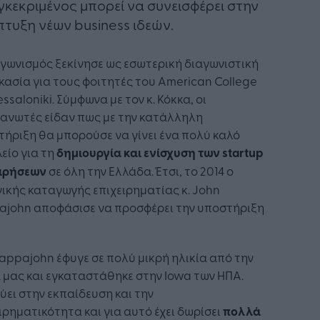
γκεκριμένος μπορεί να συνεισφέρει στην
τυξη νέων business ιδεών.
γωνισμός ξεκίνησε ως εσωτερική διαγωνιστική
κασία για τους φοιτητές του American College
essaloniki. Σύμφωνα με τον κ. Κόκκα, οι
γανωτές είδαν πως με την κατάλληλη
ήριξη θα μπορούσε να γίνει ένα πολύ καλό
είο για τη
δημιουργία και ενίσχυση των startup
ειρήσεων
σε όλη την Ελλάδα. Έτσι, το 2014 ο
ικής καταγωγής επιχειρηματίας κ. John
ajohn αποφάσισε να προσφέρει την υποστήριξη
Pappajohn έφυγε σε πολύ μικρή ηλικία από την
μας και εγκαταστάθηκε στην Iowa των ΗΠΑ.
ύει στην εκπαίδευση και την
ιρηματικότητα και για αυτό έχει δωρίσει
πολλά