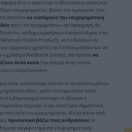
αφορά στο τι προτείνει ο ίδιος στους νέους και
ξους επιχειρηματίες, βάσει της εμπειρίας του;
τα από όλα
να τεστάρουν την επιχειρηματική
ιδέα
πριν την προχωρήσουν σε εφαρμογή. Αν
 δυνατόν, να δημιουργήσουν ένα prototype, ένα
Minimum Viable Product), να το δώσουν σε
ους αρχικούς χρήστες να το δοκιμάσουν και να
ν χρήσιμο feedback. Επίσης, θα πρέπει
να
ίζουν πολύ καλά
την αγορά στην οποία
εύουν να εμπλακούν».
ερα είναι ευκολότερο από ποτέ να αναπτυχθούν
ιρηματικές ιδέες, γιατί το κλίμα είναι πολύ
ό στη δημιουργία startups. Η ιδέα και η
τομία που περιέχει είναι ιδιαίτερα σημαντική
ην επιτυχία του εγχειρήματος. Αλλά πάνω από
δέα,
προσωπικά βάζω τους ανθρώπους
. Η
ξη μιας συγκροτημένης επιχειρηματικής