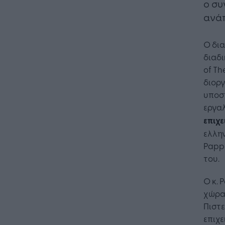
ο συ
ανάπ
Ο δια
διαδι
of Th
διορ
υποστ
εργαλ
επιχ
ελλην
Papp
του.
Ο κ. 
χώρα 
Πιστε
επιχε