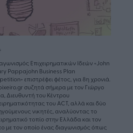
ιαγωνισμός Επιχειρηματικών Ιδεών «John
ry Pappajohn Business Plan
etition» επιστρέφει φέτος, για 8η χρονιά.
pixeiro.gr συζητά σήμερα με τον Γιώργο
α, Διευθυντή του Κέντρου
ειρηματικότητας του ACT, αλλά και δύο
γούμενους νικητές, αναλύοντας το
ειρηματικό τοπίο στην Ελλάδα και τον
ο με τον οποίο ένας διαγωνισμός όπως