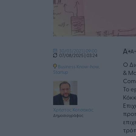
30/03/2021 | 09:00
07/08/2025 | 03:24
​Ο Δ
Business Know-how
,
& Ma
Startup
Comp
Το e
Κόκκ
Επιχ
Χρήστος Κοτσακάς
προη
Δημοσιογράφος
επιχ
τρόπ