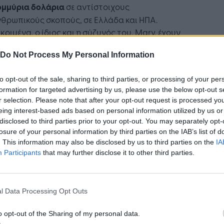
ομμύρια δολάρια
σε αντίστοιχους
θρωπικούς σκοπούς, σε Ελλάδα και ΗΠΑ.
κριμένα, ο ίδιος και η σύζυγός του, Mary, έχουν
σει περισσότερα από 100 εκατομμύρια δολάρια
Do Not Process My Personal Information
λανθρωπικές οργανώσεις, αλλά και περισσότερα
0 εκατομμύρια δολάρια για την υποστήριξη
to opt-out of the sale, sharing to third parties, or processing of your per
ιρηματικών κέντρων σε πανεπιστήμια και
formation for targeted advertising by us, please use the below opt-out s
ια.
r selection. Please note that after your opt-out request is processed y
eing interest-based ads based on personal information utilized by us or
, ο «
John & Mary Pappajohn Business Plan
disclosed to third parties prior to your opt-out. You may separately opt-
tition
»
επιστρέφει για 8η χρονιά
. Τι ξεχωρίζει
losure of your personal information by third parties on the IAB’s list of
σε αυτά τα χρόνια, τι μεταβολές έχουν υπάρξει;
. This information may also be disclosed by us to third parties on the
IA
Participants
that may further disclose it to other third parties.
πιχειρηματικό τοπίο στην Ελλάδα και
σμίως είναι πολύ διαφορετικό από ότι δύο
α πριν. Ο Covid-19 έχει δημιουργήσει νέες
l Data Processing Opt Outs
ες και παράλληλα έχει επιταχύνει διεργασίες
ταν ήδη σε εξέλιξη» σημειώνει ο κ. Κόκκας. Με
o opt-out of the Sharing of my personal data.
τη λογική, φέτος αναμένονται περισσότερες