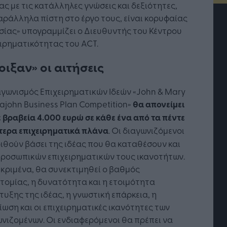
ς με τις κατάλληλες γνώσεις και δεξιότητες,
αράλληλα πίστη στο έργο τους, είναι κορυφαίας
ίας» υπογραμμίζει ο Διευθυντής του Κέντρου
ιρηματικότητας του ACT.
οιξαν» οι αιτήσεις
γωνισμός Επιχειρηματικών Ιδεών «John & Mary
john Business Plan Competition»
θα απονείμει
 βραβεία 4.000 ευρώ σε κάθε ένα από τα πέντε
τερα επιχειρηματικά πλάνα
. Οι διαγωνιζόμενοι
ιθούν βάσει της ιδέας που θα καταθέσουν και
τή Νοημοσύνη: το νέο
Οι προσλήψεις αλλάζουν: To
προσωπικών επιχειρηματικών τους ικανοτήτων.
γικό σύστημα της
Jobfind.gr ως στρατηγικός
κριμένα, θα συνεκτιμηθεί ο βαθμός
ησης
«σύμμαχος» για κάθε
τομίας, η δυνατότητα και η ετοιμότητα
επιχείρηση και εργαζόμενο
υξης της ιδέας, η γνωστική επάρκεια, η
ωση και οι επιχειρηματικές ικανότητες των
νιζομένων. Οι ενδιαφερόμενοι θα πρέπει να