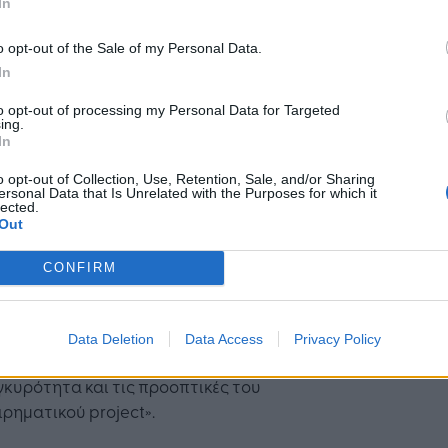
In
σεις σχετικά με online υπηρεσίες, e-commerce,
d economy, virtual/augmented reality, biotech,
o opt-out of the Sale of my Personal Data.
και παραδοσιακούς τομείς, όπως το agro-
In
try και ο τουρισμός.
to opt-out of processing my Personal Data for Targeted
ing.
θε περίπτωση, σύμφωνα με τον ίδιο, η συμμετοχή
In
διαγωνισμό «αποτελεί μία ευκαιρία για δοκιμή
o opt-out of Collection, Use, Retention, Sale, and/or Sharing
επιχειρηματικής ιδέας
σε ένα ανταγωνιστικό
ersonal Data that Is Unrelated with the Purposes for which it
βάλλον
». Όλοι οι συμμετέχοντες λαμβάνουν
lected.
Out
ήριξη για την ανάπτυξη της επιχειρηματικής
ιδέας, ιδιαίτερα στο business planning. Οι
CONFIRM
ές κερδίζουν χρηματικά έπαθλα, δημοσιότητα,
λή, δικτύωση με επενδυτές, συνεργάτες και
ς σε Ελλάδα και ΗΠΑ. Φυσικά, «η επιτυχία στον
Data Deletion
Data Access
Privacy Policy
ωνισμό αποτελεί ένα
ισχυρό διαπιστευτήριο
για
γκυρότητα και τις προοπτικές του
ιρηματικού project».