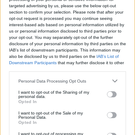
πλατφόρμα myBusinessSupport
targeted advertising by us, please use the below opt-out
για το ειδικό πρόγραμμα στήριξης
section to confirm your selection. Please note that after your
επιχειρήσεων
opt-out request is processed you may continue seeing
06/08/26
|
18:07
interest-based ads based on personal information utilized by
us or personal information disclosed to third parties prior to
Ο Όμιλος Qualco επεκτείνει τη
your opt-out. You may separately opt-out of the further
δραστηριότητά του στην ΑΙ με
disclosure of your personal information by third parties on the
την απόκτηση πλειοψηφικού
IAB’s list of downstream participants. This information may
ποσοστού στη Multiverse
also be disclosed by us to third parties on the
IAB’s List of
Downstream Participants
that may further disclose it to other
06/08/26
|
17:45
third parties.
ΕΥΑΘ: Αποκτά νέες
Personal Data Processing Opt Outs
αρμοδιότητες και επεκτείνεται
στη Χαλκιδική
I want to opt-out of the Sharing of my
personal data.
06/08/26
|
17:41
Opted In
I want to opt-out of the Sale of my
Συναγερμός από τον ΕΦΕΤ –
Personal Data.
Ανακαλεί καραμέλες-ζελεδάκια
Opted In
με THC και CBD
I want to opt-out of processing my