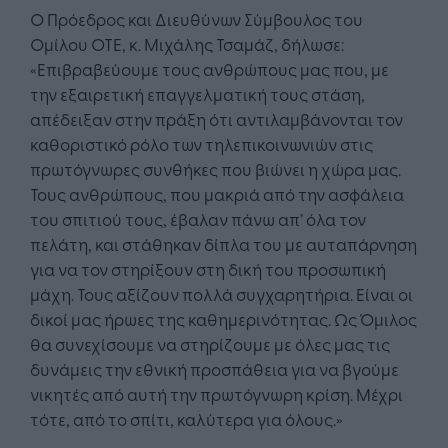
Ο Πρόεδρος και Διευθύνων Σύμβουλος του
Ομίλου ΟΤΕ, κ. Μιχάλης Τσαμάζ, δήλωσε:
«Επιβραβεύουμε τους ανθρώπους μας που, με
την εξαιρετική επαγγελματική τους στάση,
απέδειξαν στην πράξη ότι αντιλαμβάνονται τον
καθοριστικό ρόλο των τηλεπικοινωνιών στις
πρωτόγνωρες συνθήκες που βιώνει η χώρα μας.
Τους ανθρώπους, που μακριά από την ασφάλεια
του σπιτιού τους, έβαλαν πάνω απ’ όλα τον
πελάτη, και στάθηκαν δίπλα του με αυταπάρνηση
για να τον στηρίξουν στη δική του προσωπική
μάχη. Τους αξίζουν πολλά συγχαρητήρια. Είναι οι
δικοί μας ήρωες της καθημερινότητας. Ως Όμιλος
θα συνεχίσουμε να στηρίζουμε με όλες μας τις
δυνάμεις την εθνική προσπάθεια για να βγούμε
νικητές από αυτή την πρωτόγνωρη κρίση. Μέχρι
τότε, από το σπίτι, καλύτερα για όλους.»