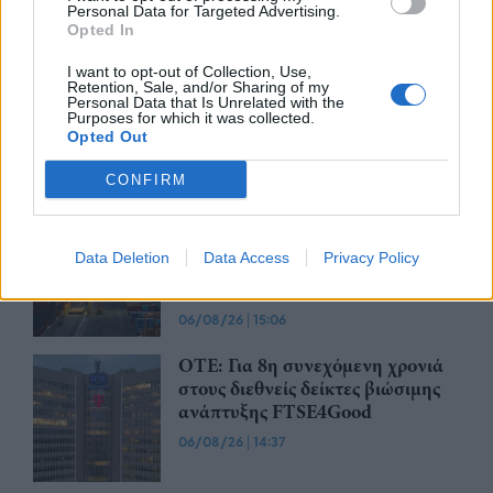
06/08/26
|
16:18
Personal Data for Targeted Advertising.
Opted In
Apple: Προσφεύγει στη
I want to opt-out of Collection, Use,
Retention, Sale, and/or Sharing of my
Δικαιοσύνη κατά της OpenAI για
Personal Data that Is Unrelated with the
φερόμενη υπεξαίρεση εμπορικών
Purposes for which it was collected.
Opted Out
μυστικών
06/08/26
|
16:09
CONFIRM
ΟΛΘ: Νέα επένδυση σε σύγχρονο
εξοπλισμό για μεγαλύτερη
Data Deletion
Data Access
Privacy Policy
αποδοτικότητα και
αναβαθμισμένες υπηρεσίες
06/08/26
|
15:06
ΟΤΕ: Για 8η συνεχόμενη χρονιά
στους διεθνείς δείκτες βιώσιμης
ανάπτυξης FTSE4Good
06/08/26
|
14:37