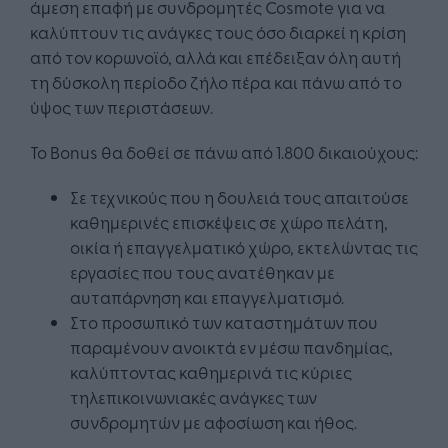
άμεση επαφή με συνδρομητές Cosmote για να
καλύπτουν τις ανάγκες τους όσο διαρκεί η κρίση
από τον κορωνοϊό, αλλά και επέδειξαν όλη αυτή
τη δύσκολη περίοδο ζήλο πέρα και πάνω από το
ύψος των περιστάσεων.
Το Bonus θα δοθεί σε πάνω από 1.800 δικαιούχους:
Σε τεχνικούς που η δουλειά τους απαιτούσε
καθημερινές επισκέψεις σε χώρο πελάτη,
οικία ή επαγγελματικό χώρο, εκτελώντας τις
εργασίες που τους ανατέθηκαν με
αυταπάρνηση και επαγγελματισμό.
Στο προσωπικό των καταστημάτων που
παραμένουν ανοικτά εν μέσω πανδημίας,
καλύπτοντας καθημερινά τις κύριες
τηλεπικοινωνιακές ανάγκες των
συνδρομητών με αφοσίωση και ήθος.