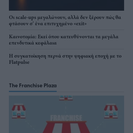
Οι scale-ups μεγαλώνουν, αλλά δεν ξέρουν πώς θα
φτάσουν σ' ένα επιτυχημένο «exit»
Καινοτομία: Εκεί όπου κατευθύνονται τα μεγάλα
επενδυτικά κεφάλαια
Η συγκατοίκηση περνά στην ψηφιακή εποχή με το
Flatpulse
The Franchise Plaza