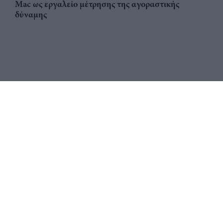
Mac ως εργαλείο μέτρησης της αγοραστικής
δύναμης
Αριθμός Πιστοποίησης
ηλεκτρονικού Μητρώου