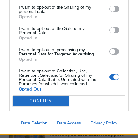
Βραβευμένα κρασιά με την
I want to opt-out of the Sharing of my
υπογραφή της Lidl Ελλάς
personal data.
Opted In
07/08/26
|
15:29
I want to opt-out of the Sale of my
Personal Data.
Opted In
CSG: Διψήφια αύξηση εσόδων
I want to opt-out of processing my
και ισχυρό ανεκτέλεστο
Personal Data for Targeted Advertising.
συμβάσεων το πρώτο εξάμηνο
Opted In
του 2026
I want to opt-out of Collection, Use,
07/08/26
|
12:09
Retention, Sale, and/or Sharing of my
Personal Data that Is Unrelated with the
Purposes for which it was collected.
Apollo Global Management:
Opted Out
Εξαγοράζει την EasyJet έναντι 7,7
δισ. δολαρίων - Η δήλωση του Sir
CONFIRM
Στέλιου Χατζηιωάννου
06/08/26
|
18:31
Data Deletion
Data Access
Privacy Policy
Σαμοθράκη: Σε λειτουργία η
πλατφόρμα myBusinessSupport