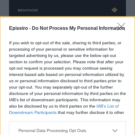
Advertorial
Epixeiro -
Do Not Process My Personal Information
Περισσότερα από το
If you wish to opt-out of the sale, sharing to third parties, or
processing of your personal or sensitive information for
targeted advertising by us, please use the below opt-out
Trade Estates: Στην κατοχή της το
section to confirm your selection. Please note that after your
50% του Sofia South Ring Mall με
opt-out request is processed you may continue seeing
τίμημα 49,35 εκατ. ευρώ
interest-based ads based on personal information utilized by
us or personal information disclosed to third parties prior to
07/08/26
|
16:53
your opt-out. You may separately opt-out of the further
disclosure of your personal information by third parties on the
Ατρόμητος και Novibet
IAB’s list of downstream participants. This information may
ανανεώνουν τη συνεργασία τους
also be disclosed by us to third parties on the
IAB’s List of
μέχρι το 2028
Downstream Participants
that may further disclose it to other
third parties.
07/08/26
|
15:48
Personal Data Processing Opt Outs