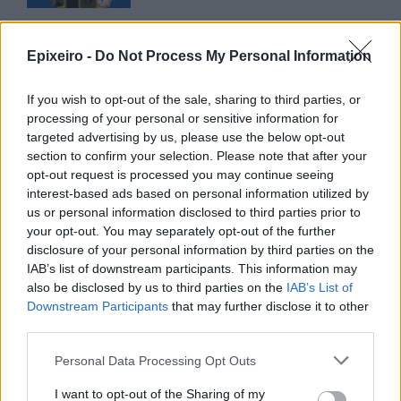
CSG: Διψήφια αύξηση εσόδων
και ισχυρό ανεκτέλεστο
Epixeiro -
Do Not Process My Personal Information
συμβάσεων το πρώτο εξάμηνο
του 2026
If you wish to opt-out of the sale, sharing to third parties, or
07/08/26
|
12:09
processing of your personal or sensitive information for
targeted advertising by us, please use the below opt-out
Apollo Global Management:
section to confirm your selection. Please note that after your
Εξαγοράζει την EasyJet έναντι 7,7
opt-out request is processed you may continue seeing
δισ. δολαρίων - Η δήλωση του Sir
interest-based ads based on personal information utilized by
Στέλιου Χατζηιωάννου
us or personal information disclosed to third parties prior to
06/08/26
|
18:31
your opt-out. You may separately opt-out of the further
disclosure of your personal information by third parties on the
Σαμοθράκη: Σε λειτουργία η
IAB’s list of downstream participants. This information may
πλατφόρμα myBusinessSupport
also be disclosed by us to third parties on the
IAB’s List of
για το ειδικό πρόγραμμα στήριξης
Downstream Participants
that may further disclose it to other
επιχειρήσεων
third parties.
06/08/26
|
18:07
Personal Data Processing Opt Outs
Ο Όμιλος Qualco επεκτείνει τη
I want to opt-out of the Sharing of my