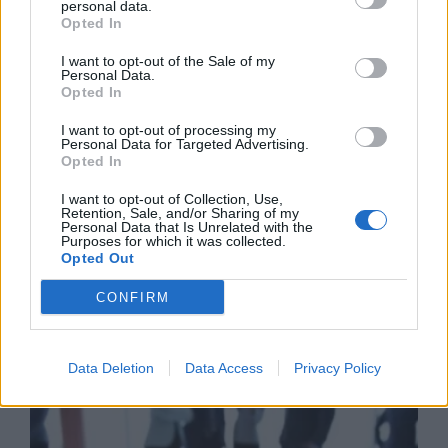
δραστηριότητά του στην ΑΙ με
personal data.
την απόκτηση πλειοψηφικού
Opted In
ποσοστού στη Multiverse
I want to opt-out of the Sale of my
06/08/26
|
17:45
Personal Data.
Opted In
ΕΥΑΘ: Αποκτά νέες
I want to opt-out of processing my
αρμοδιότητες και επεκτείνεται
Personal Data for Targeted Advertising.
στη Χαλκιδική
Opted In
06/08/26
|
17:41
I want to opt-out of Collection, Use,
Retention, Sale, and/or Sharing of my
Personal Data that Is Unrelated with the
Purposes for which it was collected.
Opted Out
Business Know-how
CONFIRM
Data Deletion
Data Access
Privacy Policy