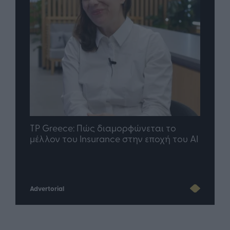
nd.gr
TP Greece: Πώς διαμορφώνεται το
Η ομ
άθε
μέλλον του Insurance στην εποχή του AI
σου 
Advertorial