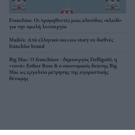
Franchise: Οι προμηθευτές μιας αλυσίδας «κλειδί»
για την ομαλή λειτουργία
Mailo’s: Από ελληνικό success story σε διεθνές
franchise brand
Big Mac: Ο franchisee - δημιουργός Delligatti, η
«νονά» Esther Rose & ο οικονομικός δείκτης Big
Mac ως εργαλείο μέτρησης της αγοραστικής
δύναμης