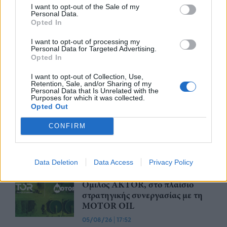
I want to opt-out of the Sale of my
Personal Data.
Opted In
Ισχυρές επιδόσεις για τη Cenergy
Holdings με σημαντική αύξηση
I want to opt-out of processing my
Personal Data for Targeted Advertising.
πωλήσεων και κερδοφορίας στο
Opted In
πρώτο εξάμηνο του 2026
05/08/26
|
18:27
I want to opt-out of Collection, Use,
Retention, Sale, and/or Sharing of my
Personal Data that Is Unrelated with the
ΔΕΗ: Συνεχιζόμενη ισχυρή
Purposes for which it was collected.
ανάπτυξη στο α΄ εξάμηνο 2026 με
Opted Out
προσαρμοσμένο EBITDA στα
CONFIRM
€1,2 δισ.
05/08/26
|
17:58
Στην εξαγορά του 75% των
Data Deletion
Data Access
Privacy Policy
ΗΛΕΚΤΩΡ - THALIS προχωρά ο
Όμιλος AKTOR, στο πλαίσιο
στρατηγικής συνεργασίας με τη
MOTOR OIL
05/08/26
|
17:52