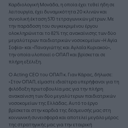
Καρδιολογική Μονάδα, η οποία έχει τεθεί ήδη σε
λειτουργία, έχει δυναμικότητα 20 κλινών και
συνολική έκταση 570 τετραγωνικών μέτρων. Με
την παράδοση του συγκεκριμένου έργου
ολοκληρώνεται το 82% της ανακαίνισης των δύο
μεγαλύτερων παιδιατρικών νοσοκομείων «Η Αγία
Σοφία» και «Παναγιώτης και Αγλαΐα Κυριακού»,
την οποία υλοποιεί ο ΟΠΑΠ και βρίσκεται σε
πλήρη εξέλιξη.
Ο Acting CEO του ΟΠΑΠ κ. Γιαν Κάρας, δήλωσε:
«Στον ΟΠΑΠ, είμαστε ιδιαίτερα υπερήφανοι για τη
φιλόδοξη πρωτοβουλία μας για την πλήρη
ανακαίνιση των δύο μεγαλύτερων παιδιατρικών
νοσοκομείων της Ελλάδας. Αυτό το έργο
βρίσκεται στην καρδιά της δέσμευσής μας στη
κοινωνική συνεισφορά και αποτελεί μεγάλο μέρος
της στρατηγικής μας για την εταιρική