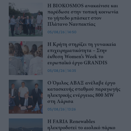
Η BIOKOSMOS ανακαίνισε και
παρέδωσε στην τοπική κοινωνία
το γήπεδο μπάσκετ στον
Πλάτανο Ναυπακτίας
05/08/26
|
14:50
Η Κρήτη στηρίζει τη γυναικεία
επιχειρηματικότητα – Στην
έκθεση Women’s Week το
ευρωπαϊκό έργο GRANDIS
05/08/26
|
14:35
Ο Όμιλος ΑΒΑΞ ανέλαβε έργο
κατασκευής σταθμού παραγωγής
ηλεκτρικής ενέργειας 800 ΜW
στη Λάρισα
05/08/26
|
13:26
Η FARIA Renewables
ηλεκτροδοτεί το αιολικό πάρκο