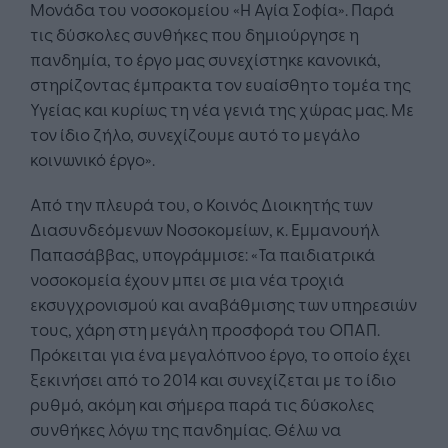
Μονάδα του νοσοκομείου «Η Αγία Σοφία». Παρά
τις δύσκολες συνθήκες που δημιούργησε η
πανδημία, το έργο μας συνεχίστηκε κανονικά,
στηρίζοντας έμπρακτα τον ευαίσθητο τομέα της
Υγείας και κυρίως τη νέα γενιά της χώρας μας. Με
τον ίδιο ζήλο, συνεχίζουμε αυτό το μεγάλο
κοινωνικό έργο».
Από την πλευρά του, ο Κοινός Διοικητής των
Διασυνδεόμενων Νοσοκομείων, κ. Εμμανουήλ
Παπασάββας, υπογράμμισε: «Τα παιδιατρικά
νοσοκομεία έχουν μπει σε μια νέα τροχιά
εκσυγχρονισμού και αναβάθμισης των υπηρεσιών
τους, χάρη στη μεγάλη προσφορά του ΟΠΑΠ.
Πρόκειται για ένα μεγαλόπνοο έργο, το οποίο έχει
ξεκινήσει από το 2014 και συνεχίζεται με το ίδιο
ρυθμό, ακόμη και σήμερα παρά τις δύσκολες
συνθήκες λόγω της πανδημίας. Θέλω να