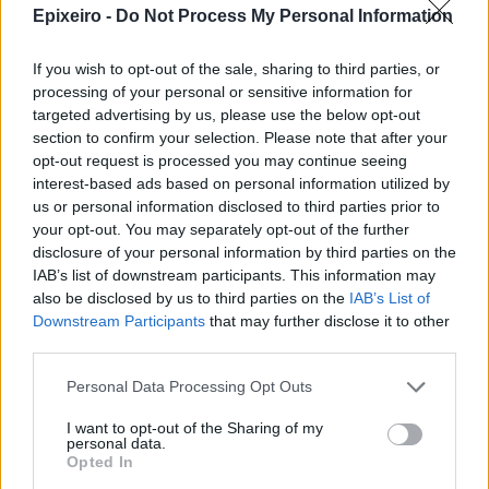
Epixeiro -
Do Not Process My Personal Information
If you wish to opt-out of the sale, sharing to third parties, or
processing of your personal or sensitive information for
targeted advertising by us, please use the below opt-out
section to confirm your selection. Please note that after your
opt-out request is processed you may continue seeing
interest-based ads based on personal information utilized by
us or personal information disclosed to third parties prior to
your opt-out. You may separately opt-out of the further
nd.gr
TP Greece: Πώς διαμορφώνεται το
Η ομ
disclosure of your personal information by third parties on the
άθε
μέλλον του Insurance στην εποχή του AI
σου 
IAB’s list of downstream participants. This information may
also be disclosed by us to third parties on the
IAB’s List of
Downstream Participants
that may further disclose it to other
third parties.
Advertorial
Personal Data Processing Opt Outs
I want to opt-out of the Sharing of my
personal data.
Opted In
Περισσότερα από το