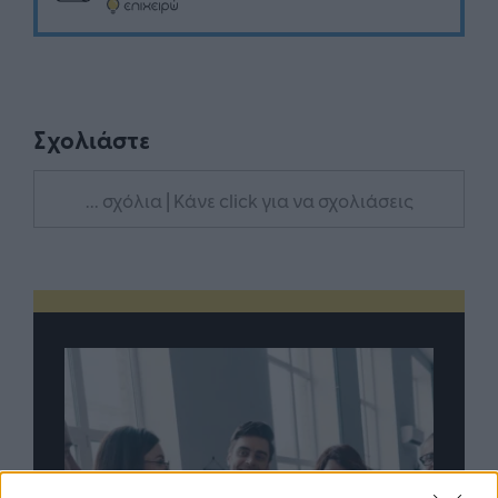
Σχολιάστε
... σχόλια
| Κάνε click για να σχολιάσεις