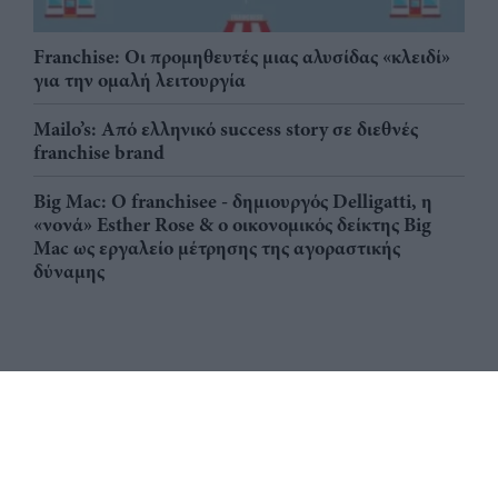
Franchise: Οι προμηθευτές μιας αλυσίδας «κλειδί»
για την ομαλή λειτουργία
Mailo’s: Από ελληνικό success story σε διεθνές
franchise brand
Big Mac: Ο franchisee - δημιουργός Delligatti, η
«νονά» Esther Rose & ο οικονομικός δείκτης Big
Mac ως εργαλείο μέτρησης της αγοραστικής
δύναμης