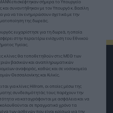
MANN επισκέφτηκαν σήμερα το Υπουργείο
ς και συναντήθηκαν με τον Υπουργό κ. Βασίλη
ια για να τον ενημερώσουν σχετικά με την
ματοποίηση της δωρεάς.
υργός ευχαρίστησε για τη δωρεά, η οποία
σφέρει στην περαιτέρω ενίσχυση του Εθνικού
ήματος Υγείας.
ες κλίνες θα τοποθετηθούν στις ΜΕΘ των
τριών βασικών και αναπληρωματικών
ομείων αναφοράς, καθώς και σε νοσοκομεία
ομών Θεσσαλονίκης και Κιλκίς.
ιται για κλίνες Hillrom, οι οποίες μέσω της
ματης συνδεσιμότητάς τους παρέχουν την
τότητα να καταγράφονται με ασφάλεια και να
κολουθούνται σε πραγματικό χρόνο τα
ένα των ασθενών που είναι κρίσιμα για την