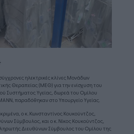
 σύγχρονες ηλεκτρικές κλίνες Μονάδων
ικής Θεραπείας (ΜΕΘ) για την ενίσχυση του
ού Συστήματος Υγείας, δωρεά του Ομίλου
MAΝN, παραδόθηκαν στο Υπουργείο Υγείας.
κριμένα, ο κ. Κωνσταντίνος Κουκούντζος,
ύνων Σύμβουλος, και ο κ. Νίκος Κουκούντζος,
ληρωτής Διευθύνων Σύμβουλος του Ομίλου της