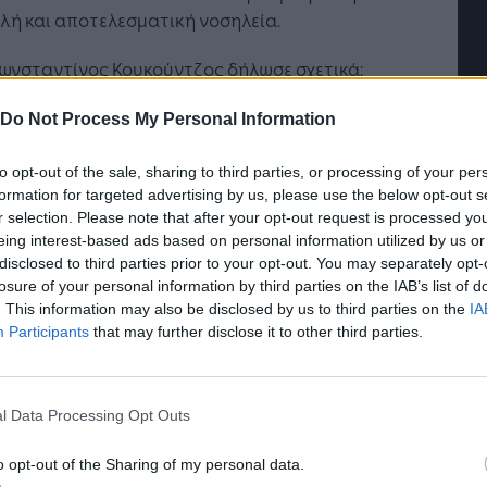
ή και αποτελεσματική νοσηλεία.
ce: Πώς
Η ομάδα σου μεγαλώνει. Tο
ώνεται το μέλλον
γραφείο σου ακολουθεί;
Κωνσταντίνος Κουκούντζος δήλωσε σχετικά:
rance στην εποχή
ίσθημα ευθύνης απέναντι στην κοινωνία και με
Do Not Process My Personal Information
ο να συμβάλουμε στο μέτρο των δυνατοτήτων
την προσπάθεια της πολιτείας για την
to opt-out of the sale, sharing to third parties, or processing of your per
formation for targeted advertising by us, please use the below opt-out s
μετώπιση της πρωτοφανούς υγειονομικής
r selection. Please note that after your opt-out request is processed y
ς του COVID-19, προχωρήσαμε στη δωρεά 21
eing interest-based ads based on personal information utilized by us or
ρονων ηλεκτρικών κλινών ΜΕΘ προς το Εθνικό
disclosed to third parties prior to your opt-out. You may separately opt-
μα Υγείας. Ελπίζουμε, ωστόσο ότι με την ορθή
losure of your personal information by third parties on the IAB’s list of
ίριση της κατάστασης από την πολιτεία, οι
. This information may also be disclosed by us to third parties on the
IA
ς αυτές να μην χρειαστεί να χρησιμοποιηθούν
Participants
that may further disclose it to other third parties.
παρούσα συγκυρία και να μείνουν ως
αταθήκη για το εθνικό σύστημα υγείας».
l Data Processing Opt Outs
υμίζεται ότι οι 21 κλίνες θα τοποθετηθούν στα
κομεία: ΓΝ Νοσημάτων Θώρακος Αθηνών «Η
o opt-out of the Sharing of my personal data.