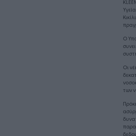
KLEE
Υγεία
Κικίλ
πραγ
Ο Υπο
συνει
συστ
Οι νέ
δεκα
νοσοκ
των ν
Πρόκε
ασύρ
δυνα
παρα
δεδομ