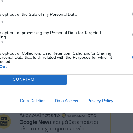
ία», ΓΝ Αθηνών «Ο Ευαγγελισμός», ΠΓΝ
In
κόν», ΓΝ Ελευσίνας «Θριάσιο», ΠΓΝ
o opt-out of the Sale of my Personal Data.
αλονίκης ΑΧΕΠΑ, ΠΓΝ Αλεξανδρούπολης, ΓΝ
In
μαΐδας «Μποδοσάκειο», ΠΓΝ Λάρισας, ΓΝ
ς, ΠΓΝ Πατρών «Παναγιά η Βοήθεια», ΠΓΝ
to opt-out of processing my Personal Data for Targeted
ing.
ίνων, ΠΓΝ Ηρακλείου, ΓΝ Χανίων «Ο Άγιος
In
ιος», ΓΝΘ «Άγιος Παύλος», ΓΝΘ «Γ.ΓΕΝΝΗΜΑΤΑΣ -
ΜΗΤΡΙΟΣ» (οργανική μονάδα έδρας Γ.
o opt-out of Collection, Use, Retention, Sale, and/or Sharing
ersonal Data that Is Unrelated with the Purposes for which it
ΗΜΑΤΑΣ), ΓΝΘ «Γ.ΠΑΠΑΝΙΚΟΛΑΟΥ», ΓΝΘ
lected.
Out
ΓΕΩΡΓΙΟΥ, ΓΝΘ ΙΠΠΟΚΡΑΤΕΙΟ, Αντικαρκινικό
ομείο Θεσσαλονίκης "ΘΕΑΓΕΝΕΙΟ" και στο ΓΝ
CONFIRM
.
Data Deletion
Data Access
Privacy Policy
Ακολουθήστε το
στο
Google News
και μάθετε πρώτοι
όλα τα επιχειρηματικά νέα