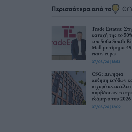
Περισσότερα από το
Trade Estates: Στ
κατοχή της το 50
του Sofia South R
Mall με τίμημα 49
εκατ. ευρώ
07/08/26
|
16:53
CSG: Διψήφια
αύξηση εσόδων κ
ισχυρό ανεκτέλεσ
συμβάσεων το πρ
εξάμηνο του 2026
07/08/26
|
12:09