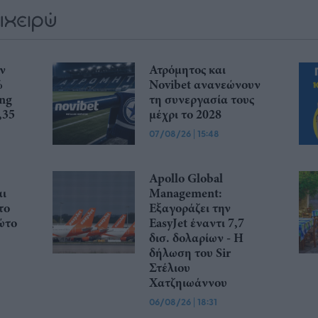
ην
Ατρόμητος και
%
Novibet ανανεώνουν
ing
τη συνεργασία τους
,35
μέχρι το 2028
07/08/26
|
15:48
Apollo Global
αι
Management:
το
Εξαγοράζει την
ώτο
EasyJet έναντι 7,7
δισ. δολαρίων - Η
δήλωση του Sir
Στέλιου
Χατζηιωάννου
06/08/26
|
18:31