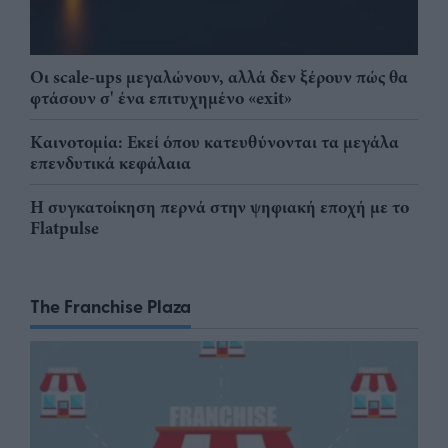
Οι scale-ups μεγαλώνουν, αλλά δεν ξέρουν πώς θα
φτάσουν σ' ένα επιτυχημένο «exit»
Καινοτομία: Εκεί όπου κατευθύνονται τα μεγάλα
επενδυτικά κεφάλαια
Η συγκατοίκηση περνά στην ψηφιακή εποχή με το
Flatpulse
The Franchise Plaza