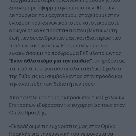
ξεκινάμε με αφορμή την επέτειο των 110 ετών
λειτουργίας του οργανισμού, στοχεύουμε στην
ενίσχυση του κοινωνικού ιστού και στεκόμαστε
αρωγοί σε κάθε προσπάθεια που βελτιώνει τη
ζωή των συνανθρώπων μας, και ιδιαιτέρως των
παιδιών και των νέων. Έτσι, επιλέγουμε να
εγκαινιάσουμε το πρόγραμμα ΕΚΕ υλοποιώντας
"
Έναν άθλο ακόμα
για την παιδεία
”,
στηρίζοντας
τα παιδιά που φοιτούν σε όλα τα Ειδικά Σχολεία
της Εύβοιας και συμβάλλοντας στην πρόοδο και
την ανάπτυξη των δεξιοτήτων τους».
Από την πλευρά τους, εκπρόσωποι των Σχολικών
Επιτροπών εξέφρασαν τις ευχαριστίες τους στον
Όμιλο Ηρακλής.
«Εκφράζουμε τις ευχαριστίες μας στον Όμιλο
Ηρακλής για την ευγενική του χειρονομία να