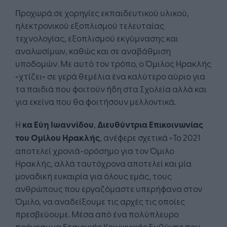
Προχωρά σε χορηγίες εκπαιδευτικού υλικού,
ηλεκτρονικού εξοπλισμού τελευταίας
τεχνολογίας, εξοπλισμού εκγύμνασης και
αναλωσίμων, καθώς και σε αναβάθμιση
υποδομών. Με αυτό τον τρόπο, ο Όμιλος Ηρακλής
«χτίζει» σε γερά θεμέλια ένα καλύτερο αύριο για
τα παιδιά που φοιτούν ήδη στα Σχολεία αλλά και
για εκείνα που θα φοιτήσουν μελλοντικά.
Η
κα Εύη Ιωαννίδου
,
Διευθύντρια Επικοινωνίας
του Ομίλου Ηρακλής
, ανέφερε σχετικά «Το 2021
αποτελεί χρονιά-ορόσημο για τον Όμιλο
Ηρακλής, αλλά ταυτόχρονα αποτελεί και μία
μοναδική ευκαιρία για όλους εμάς, τους
ανθρώπους που εργαζόμαστε υπερήφανα στον
Όμιλο, να αναδείξουμε τις αρχές τις οποίες
πρεσβεύουμε. Μέσα από ένα πολύπλευρο
πρόγραμμα Εταιρικής Κοινωνικής Ευθύνης που