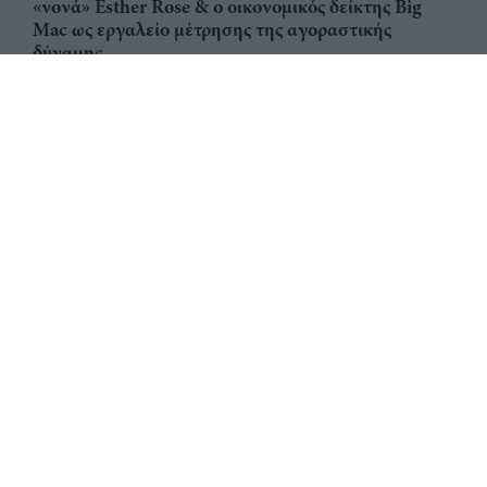
«νονά» Esther Rose & ο οικονομικός δείκτης Big
Mac ως εργαλείο μέτρησης της αγοραστικής
δύναμης
Αριθμός Πιστοποίησης