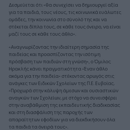
Δεσμεύεται ότι «θα συνεχίσει να δημιουργεί αξία
για τα παιδιά, τους νέους, τις κοινωνικά ευάλωτες
ομάδες, την κοινωνία στο σύνολό της και να
στέκεται δίπλα τους, σε κάθε τους όνειρο, να είναι
μαζί τους σε κάθε τους άθλο».
«Αναγνωρίζοντας την ιδιαίτερη σημασία της
παιδείας και προασπίζοντας την ισότιμη
πρόσβαση των παιδιών στη γνώση», ο Όμιλος
Ηρακλής κάνει πραγματικότητα «Έναν άθλο
ακόμα για την παιδεία» στέκοντας αρωγός στις
ανάγκες των Ειδικών Σχολείων της Π.Ε. Ευβοίας.
«Προχωρά στην κάλυψη άμεσων και ουσιαστικών
αναγκών των Σχολείων, με στόχο να συνεισφέρει
στην αναβάθμιση της εκπαιδευτικής διαδικασίας
και στη διασφάλιση της παροχής των
απαραίτητων εφοδίων για να διεκδικήσουν όλα
τα παιδιά τα όνειρά τους».