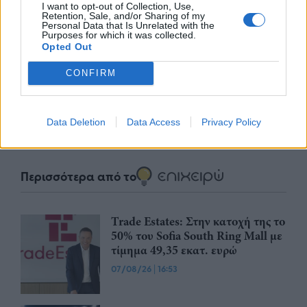
I want to opt-out of Collection, Use,
Retention, Sale, and/or Sharing of my
nd.gr
TP Greece: Πώς διαμορφώνεται το
Η ομ
Personal Data that Is Unrelated with the
Purposes for which it was collected.
άθε
μέλλον του Insurance στην εποχή του AI
σου 
Opted Out
CONFIRM
Advertorial
Data Deletion
Data Access
Privacy Policy
Περισσότερα από το
Trade Estates: Στην κατοχή της το
50% του Sofia South Ring Mall με
τίμημα 49,35 εκατ. ευρώ
07/08/26
|
16:53