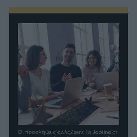
Οι προσλήψεις αλλάζουν: To Jobfind.gr
TP G