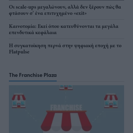
Οι scale-ups μεγαλώνουν, αλλά δεν ξέρουν πώς θα
φτάσουν σ' ένα επιτυχημένο «exit»
Καινοτομία: Εκεί όπου κατευθύνονται τα μεγάλα
επενδυτικά κεφάλαια
Η συγκατοίκηση περνά στην ψηφιακή εποχή με το
Flatpulse
The Franchise Plaza