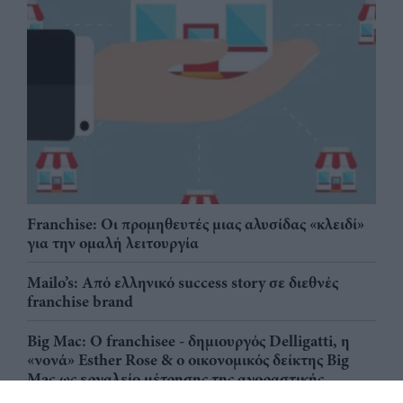
Franchise: Οι προμηθευτές μιας αλυσίδας «κλειδί»
για την ομαλή λειτουργία
Mailo’s: Από ελληνικό success story σε διεθνές
franchise brand
Big Mac: Ο franchisee - δημιουργός Delligatti, η
«νονά» Esther Rose & ο οικονομικός δείκτης Big
Mac ως εργαλείο μέτρησης της αγοραστικής
δύναμης