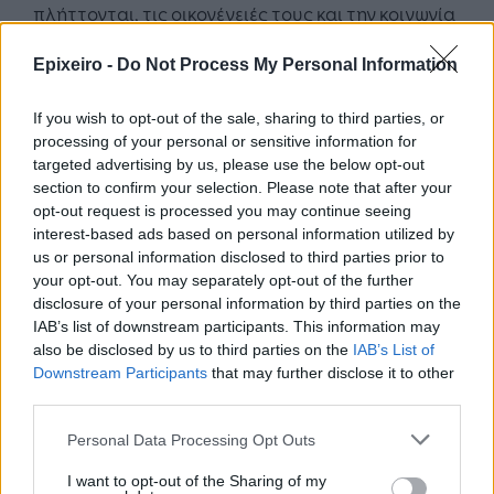
πλήττονται, τις οικογένειές τους και την κοινωνία
στο σύνολό της. Για παράδειγμα, η κατάθλιψη
Epixeiro -
Do Not Process My Personal Information
είναι η κύρια αιτία αναπηρίας στους εφήβους και
η αυτοκτονία είναι ένας από τους πιο
If you wish to opt-out of the sale, sharing to third parties, or
συνηθισμένους λόγους για τον εφηβικό θάνατο»,
processing of your personal or sensitive information for
δήλωσε ο Δρ. Στριγγάρης. «Χτίζοντας πάνω στις
targeted advertising by us, please use the below opt-out
υφιστάμενες υπηρεσίες και την σκληρή δουλειά
section to confirm your selection. Please note that after your
των επαγγελματιών υγείας στη χώρα, η Ελλάδα
opt-out request is processed you may continue seeing
έχει την ευκαιρία να γίνει πρότυπο για την
interest-based ads based on personal information utilized by
us or personal information disclosed to third parties prior to
επεκτάσιμη, υψηλής ποιότητας, τεκμηριωμένη
your opt-out. You may separately opt-out of the further
παροχή φροντίδας. Θα το επιτύχουμε συν-
disclosure of your personal information by third parties on the
αναπτύσσοντας νέες προσεγγίσεις με νέους από
IAB’s list of downstream participants. This information may
όλα τα υπόβαθρα, δημιουργώντας έτσι ένα
also be disclosed by us to third parties on the
IAB’s List of
καινοτόμο και χωρίς αποκλεισμούς περιβάλλον
Downstream Participants
that may further disclose it to other
στο οποίο η ψυχική υγεία μπορεί να ανθίσει».
third parties.
Personal Data Processing Opt Outs
Εκτός από σειρά εκπαιδευτικών προγραμμάτων
και προμήθεια ιατρικού εξοπλισμού τελευταίας
I want to opt-out of the Sharing of my