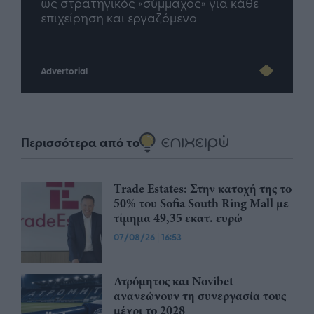
σης
ως στρατηγικός «σύμμαχος» για κάθε
μέλλ
επιχείρηση και εργαζόμενο
Advertorial
Περισσότερα από το
Trade Estates: Στην κατοχή της το
50% του Sofia South Ring Mall με
τίμημα 49,35 εκατ. ευρώ
07/08/26
|
16:53
Ατρόμητος και Novibet
ανανεώνουν τη συνεργασία τους
μέχρι το 2028