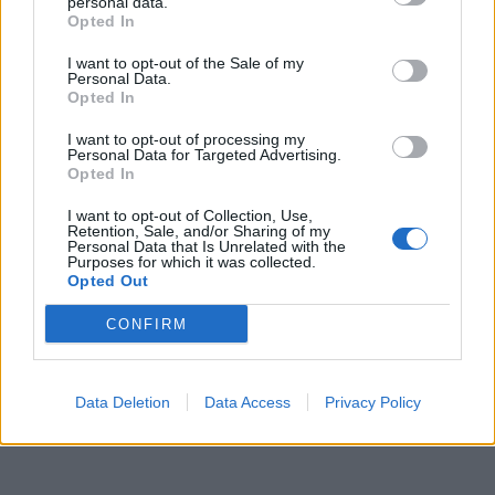
personal data.
τεχνολογίας, η Πρωτοβουλία για την Υγεία του ΙΣΝ
Opted In
περιλαμβάνει την κατασκευή και τον εξοπλισμό
τριών νέων νοσοκομείων, σχεδιασμένων από τον
I want to opt-out of the Sale of my
Personal Data.
διεθνούς φήμης αρχιτέκτονα Renzo Piano, στη
Opted In
Σπάρτη, στην Κομοτηνή και στη Θεσσαλονίκη.
I want to opt-out of processing my
Μελλοντικά, το Κέντρο Αναφοράς για την Παιδική
Personal Data for Targeted Advertising.
Ψυχική Υγεία προβλέπεται επιπρόσθετα να
Opted In
ενσωματωθεί στη λειτουργία του
I want to opt-out of Collection, Use,
Πανεπιστημιακού Παιδιατρικού Νοσοκομείου
Retention, Sale, and/or Sharing of my
Personal Data that Is Unrelated with the
Θεσσαλονίκης ΙΣΝ, με την ολοκλήρωση και
Purposes for which it was collected.
Opted Out
παράδοση του νοσοκομείου στο Ελληνικό
Δημόσιο στα τέλη του 2025. Οι ασθενείς στα νέα
CONFIRM
νοσοκομεία της Σπάρτης και της Κομοτηνής θα
επωφεληθούν, επίσης, από τις παροχές και τα
εργαλεία του νέου προγράμματος ψυχικής υγείας
Data Deletion
Data Access
Privacy Policy
παιδιών και εφήβων.