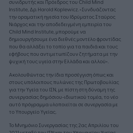
συνιδρυτής και Πρόεδρος του Child Mind
Institute, Δρ. Harold Koplewicz. «Συνδυάζοντας
την οραματική ηγεσία του Ιδρύματος Σταύρος
Νιάρχος και την αποδεδειγμένη εμπειρία του
Child Mind Institute, μπορούμε να
δημιουργήσουμε ένα διεθνές μοντέλο φροντίδας
που θα αλλάξει το τοπίο για τα παιδιά και τους
εφήβους που αντιμετωπίζουν ζητήματα με την
ψυχική τους υγεία στην Ελλάδα και αλλού».
Ακολουθώντας την ίδια προσέγγιση όπως και
στους υπόλοιπους πυλώνες της Πρωτοβουλίας
για την Υγεία του ΙΣΝ, με πίστη στη δύναμη της
συνεργασίας δημόσιου-ιδιωτικού τομέα, το νέο
αυτό πρόγραμμα υλοποιείται σε συνεργασία με
το Υπουργείο Υγείας.
Το Μνημόνιο Συνεργασίας της 2ας Απριλίου του
2021 μεταξύ του ΙΣΝ και του Υπουργείου Υγείας