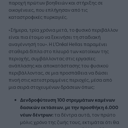
παροχή πρώτων βοηθειών και στήριξης σε
οικογένειες, που επλήγησαν από τις
καταστροφικές πυρκαγιές.
«Σήμερα, τρία χρόνια μετά, το φυσικό περιβάλλον
είναι πια έτοιμο να ξεκινήσει τη σταδιακή
αναγέννησή του». Η L’Oréal Hellas παραμένει
σταθερά δίπλα στο πλευρό των κατοίκων της
περιοχής, συμβάλλοντας στις εργασίες
ανάπλασης και αποκατάστασης του φυσικού
περιβάλλοντας, σε μια προσπάθεια να δώσει
πνοή στις κατεστραμμένες περιοχές, μέσα από
μια σειρά στοχευμένων δράσεων όπως:
Δεν
δ
ροφύτευση
100
στρεμμάτων
καμένων
δασικών εκτάσεων, με την προσθήκη
6.
000
νέ
ων
δέντρ
ω
ν
:
τα δέντρα αυτά, τον πρώτο
μόλις χρόνο της ζωής τους, εκτιμάται ότι θα