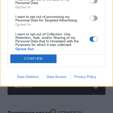
Personal Data.
Opted In
I want to opt-out of processing my
Personal Data for Targeted Advertising.
Opted In
I want to opt-out of Collection, Use,
Retention, Sale, and/or Sharing of my
Personal Data that Is Unrelated with the
Purposes for which it was collected.
Opted Out
nd.gr
TP Greece: Πώς διαμορφώνεται το
Η ομ
CONFIRM
άθε
μέλλον του Insurance στην εποχή του AI
σου 
Data Deletion
Data Access
Privacy Policy
Advertorial
Περισσότερα από το