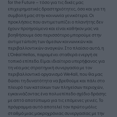
for the Future – τόσο για τις δικές μας
επιχειρηματικές δραστηριότητες, όσο και για τη
συμβολή μας στην κοινωνία γενικότερα. Οι
προκλήσεις που αντιμετωπίζει ο πλανήτης δεν
έχουν προηγούμενο και είναι καθήκον μας να
βοηθήσουμε όσο περισσότερο μπορούμε στην
αντιμετώπιση των άμεσων κοινωνικών και
περιβαλλοντικών αναγκών. Στο πλαίσιο αυτό, η
L’Oréal Hellas, παραμένει σταθερά ενεργή σε
τοπικό επίπεδο. Είμαι ιδιαίτερα υπερήφανος για
τη νέα μας στρατηγική συνεργασία με τον
περιβαλλοντικό οργανισμό We4all, που θα μας
δώσει τη δυνατότητα να βρεθούμε και πάλι στο
πλευρό των κατοίκων των πληγείσων περιοχών,
εγκαινιάζοντας ένα πολυεπίπεδο σχέδιο δράσης
με απτό αποτύπωμα για τις επόμενες γενιές. Το
πρόγραμμα αυτό αποτελεί τον πρώτο μόλις
σταθμό μιας μακροχρόνιας συνεργασίας με την