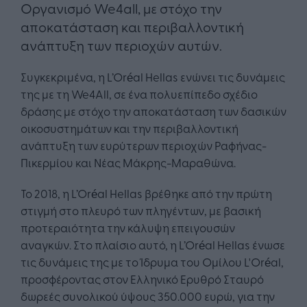
Οργανισμό We4all, με στόχο την
αποκατάσταση και περιβαλλοντική
ανάπτυξη των περιοχών αυτών.
Συγκεκριμένα, η L’Oréal Hellas ενώνει τις δυνάμεις
της με τη We4All, σε ένα πολυεπίπεδο σχέδιο
δράσης με στόχο την αποκατάσταση των δασικών
οικοσυστημάτων και την περιβαλλοντική
ανάπτυξη των ευρύτερων περιοχών Ραφήνας-
Πικερμίου και Νέας Μάκρης-Μαραθώνα.
Το 2018, η L’Oréal Hellas βρέθηκε από την πρώτη
στιγμή στο πλευρό των πληγέντων, με βασική
προτεραιότητα την κάλυψη επειγουσών
αναγκών. Στο πλαίσιο αυτό, η L’Oréal Hellas ένωσε
τις δυνάμεις της με το Ίδρυμα του Ομίλου L'Oréal,
προσφέροντας στον Ελληνικό Ερυθρό Σταυρό
δωρεές συνολικού ύψους 350.000 ευρώ, για την