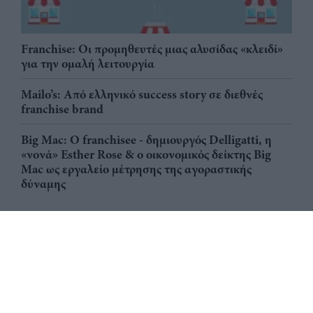
Franchise: Οι προμηθευτές μιας αλυσίδας «κλειδί»
για την ομαλή λειτουργία
Mailo’s: Από ελληνικό success story σε διεθνές
franchise brand
Big Mac: Ο franchisee - δημιουργός Delligatti, η
«νονά» Esther Rose & ο οικονομικός δείκτης Big
Mac ως εργαλείο μέτρησης της αγοραστικής
δύναμης