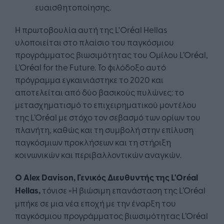
ευαισθητοποίησης.
Η πρωτοβουλία αυτή της L'Oréal Hellas
υλοποιείται στο πλαίσιο του παγκόσμιου
προγράμματος βιωσιμότητας του Ομίλου L’Oréal,
L’Oréal for the Future. Το φιλόδοξο αυτό
πρόγραμμα εγκαινιάστηκε το 2020 και
αποτελείται από δύο βασικούς πυλώνες: το
μετασχηματισμό το επιχειρηματικού μοντέλου
της L’Oréal με στόχο τον σεβασμό των ορίων του
πλανήτη, καθώς και τη συμβολή στην επίλυση
παγκόσμιων προκλήσεων και τη στήριξη
κοινωνικών και περιβαλλοντικών αναγκών.
Ο
Alex
Davison
,
Γενικός Διευθυντής της
L'Oréal
Hellas
,
τόνισε «Η βιώσιμη επανάσταση της L’Oréal
μπήκε σε μια νέα εποχή με την έναρξη του
παγκόσμιου προγράμματος βιωσιμότητας L’Oréal