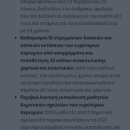
απορροφήσουν από το περιβάλλον 20
τόνους διοξειδίου του άνθρακα, αριθμός
που θα αυξάνεται ανάλογα με την ανάπτυξή
τους και αναμένεται να πολλαπλασιάζεται
με τα χρόνια.
Καθαρισμοί
10
στρεμμάτων
δασικών και
αστικών εκτάσεων των ευρύτερων
περιοχών
από απορρίμματα
και
τ
οποθέτηση 30 κάδων ανακύκλωσης
χαρτιού
και πλαστικών
:
από τους κάδους
αυτούς, τον πρώτο μόλις χρόνο, αναμένεται
να συγκεντρωθούν και να ανακυκλωθούν
περίπου 60 τόνοι πλαστικού και χαρτιού.
Περιβαλλοντική ε
κπαίδευση μαθητών
δημοτικών σχολείων τ
ων ευρύτερων
περιοχών
:
1000 μαθητές από 5 δημοτικά
σχολεία θα παρακολουθήσουν το 2021
σεμινάρια περιβαλλοντικής εκπαίδευσης και