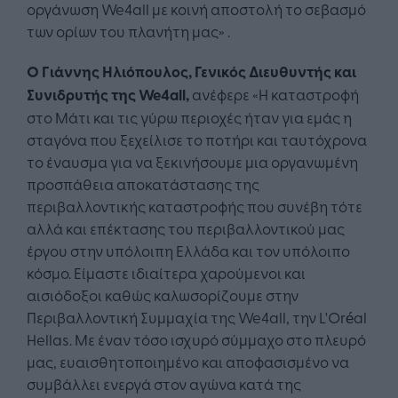
οργάνωση We4all με κοινή αποστολή το σεβασμό
των ορίων του πλανήτη μας» .
Ο
Γιάννης Ηλιόπουλος,
Γενικός Διευθυντής και
Σ
υνι
δρυτής
της
We
4
all
,
ανέφερε «Η καταστροφή
στο Μάτι και τις γύρω περιοχές ήταν για εμάς η
σταγόνα που ξεχείλισε το ποτήρι και ταυτόχρονα
το έναυσμα για να ξεκινήσουμε μια οργανωμένη
προσπάθεια αποκατάστασης της
περιβαλλοντικής καταστροφής που συνέβη τότε
αλλά και επέκτασης του περιβαλλοντικού μας
έργου στην υπόλοιπη Ελλάδα και τον υπόλοιπο
κόσμο. Είμαστε ιδιαίτερα χαρούμενοι και
αισιόδοξοι καθώς καλωσορίζουμε στην
Περιβαλλοντική Συμμαχία της We4all, την L'Oréal
Hellas. Με έναν τόσο ισχυρό σύμμαχο στο πλευρό
μας, ευαισθητοποιημένο και αποφασισμένο να
συμβάλλει ενεργά στον αγώνα κατά της