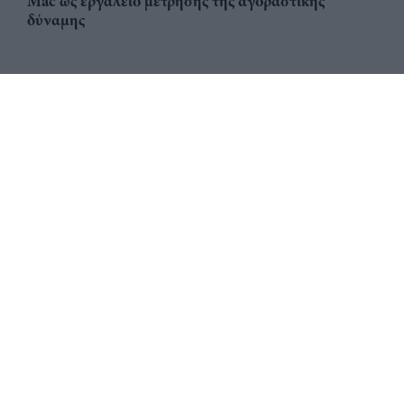
Mac ως εργαλείο μέτρησης της αγοραστικής
δύναμης
Αριθμός Πιστοποίησης
ηλεκτρονικού Μητρώου
Ηλεκτρονικού Τύπου: