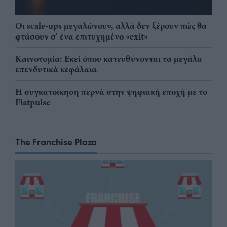
Οι scale-ups μεγαλώνουν, αλλά δεν ξέρουν πώς θα
φτάσουν σ' ένα επιτυχημένο «exit»
Καινοτομία: Εκεί όπου κατευθύνονται τα μεγάλα
επενδυτικά κεφάλαια
Η συγκατοίκηση περνά στην ψηφιακή εποχή με το
Flatpulse
The Franchise Plaza