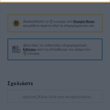
Google News
Ακολουθήστε το
στο
και μάθετε πρώτοι όλα τα επιχειρηματικά νέα
Δείτε όλες τις τελευταίες επιχειρηματικές
Ειδήσεις
από την Ελλάδα και τον κόσμο στο
Σχολιάστε
... σχόλια
| Κάνε click για να σχολιάσεις