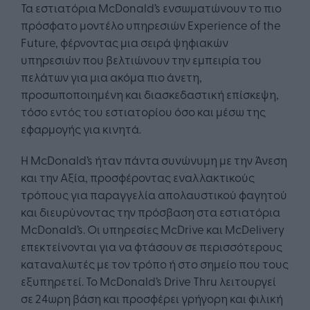
Τα εστιατόρια McDonald’s ενσωματώνουν το πιο
πρόσφατο μοντέλο υπηρεσιών Experience of the
Future, φέρνοντας μια σειρά ψηφιακών
υπηρεσιών που βελτιώνουν την εμπειρία του
πελάτων για μια ακόμα πιο άνετη,
προσωποποιημένη και διασκεδαστική επίσκεψη,
τόσο εντός του εστιατορίου όσο και μέσω της
εφαρμογής για κινητά.
Η McDonald’s ήταν πάντα συνώνυμη με την Άνεση
και την Αξία, προσφέροντας εναλλακτικούς
τρόπους για παραγγελία απολαυστικού φαγητού
και διευρύνοντας την πρόσβαση στα εστιατόρια
McDonald’s. Οι υπηρεσίες McDrive και McDelivery
επεκτείνονται για να φτάσουν σε περισσότερους
καταναλωτές με τον τρόπο ή στο σημείο που τους
εξυπηρετεί. Το McDonald’s Drive Thru λειτουργεί
σε 24ωρη βάση και προσφέρει γρήγορη και φιλική