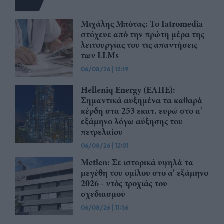
Μιχάλης Μπότας: Το Iatromedia
στόχευε από την πρώτη μέρα της
λειτουργίας του τις απαντήσεις
των LLMs
06/08/26
|
12:19
Helleniq Energy (ΕΛΠΕ):
Σημαντικά αυξημένα τα καθαρά
κέρδη στα 253 εκατ. ευρώ στο α'
εξάμηνο λόγω αύξησης του
πετρελαίου
06/08/26
|
12:01
Μetlen: Σε ιστορικά υψηλά τα
μεγέθη του ομίλου στο α' εξάμηνο
2026 - ντός τροχιάς του
σχεδιασμού
06/08/26
|
11:36