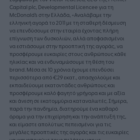
Capital plc, Developmental Licencee για τη
McDonald’s στην Ελλάδα, «Αναλάβαμε την
ελληνική αγορά το 2011 με τη σταθερή δέσμευση
να επενδύσουμε στην εταιρία έχοντας πλήρη
επίγνωση των δυσκολιών, αλλά αποφασισμένοι
να εστιάσουμε στην προοπτική της αγοράς, να
προσφέρουμε ευκαιρίες στους ανθρώπους κάθε
ηλικίας και να ενδυναμώσουμε τη θέση του
brand. Μέσα σε 10 χρόνια έχουμε επενδύσει
περισσότερα από €29 εκατ., απασχολούμε και
εκπαιδεύουμε εκατοντάδες ανθρώπους και
προσφέρουμε καλό φαγητό γρήγορα και με αξία
και άνεση σε εκατομμύρια καταναλωτές. Σήμερα,
παρά την πανδημία, διατηρούμε ένα καθαρό
όραμα για την επιχείρηση και την ανάπτυξή της,
και είμαστε απολύτως πεπεισμένοι για τις
μεγάλες προοπτικές της αγοράς και τις ευκαιρίες
να ικανοποιούμε τους πελάτες μας με