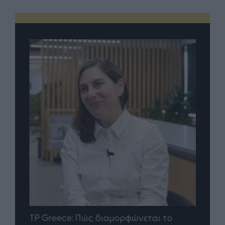
nd.gr
TP Greece: Πώς διαμορφώνεται το
Η ομ