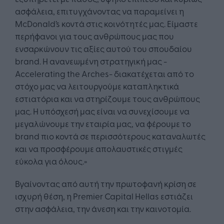
ασφάλεια, επιτυγχάνοντας να παραμείνει η
McDonald’s κοντά στις κοινότητές μας. Είμαστε
περήφανοι για τους ανθρώπους μας που
ενσαρκώνουν τις αξίες αυτού του σπουδαίου
brand. Η ανανεωμένη στρατηγική μας -
Accelerating the Arches- διακατέχεται από το
στόχο μας να λειτουργούμε καταπληκτικά
εστιατόρια και να στηρίζουμε τους ανθρώπους
μας. Η υπόσχεσή μας είναι να συνεχίσουμε να
μεγαλώνουμε την εταιρία μας, να φέρουμε το
brand πιο κοντά σε περισσότερους καταναλωτές
και να προσφέρουμε απολαυστικές στιγμές
εύκολα για όλους.»
Βγαίνοντας από αυτή την πρωτοφανή κρίση σε
ισχυρή θέση, η Premier Capital Hellas εστιάζει
στην ασφάλεια, την άνεση και την καινοτομία.