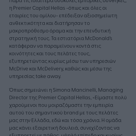
η Premier Capital Hellas -όπως και όλες οι
εταιρίες του ομίλου- επέδειξαν αξιοσημείωτη
ανθεκτικότητα και διατήρησαν το
μακροπρόθεσμο όραμα και την επενδυτική
στρατηγική τους. Τα εστιατόρια McDonald’s
κατάφεραν να παραμείνουν κοντά στις
κοινότητες και τους πελάτες τους,
εξυπηρετώντας κυρίως μέσω των υπηρεσιών
McDrive και McDelivery, καθώς και μέσω της
υπηρεσίας take away.
Όπως σημειώνει η Simona Mancinelli, Managing
Director της Premier Capital Hellas, «Είμαστε πολύ
χαρούμενοι που μοιραζόμαστε την εμπειρία
αυτού του σημαντικού brand με τους πελάτες
μας στην Ελλάδα, εδώ και τόσα χρόνια. Η ομάδα
μας κάνει εξαιρετική δουλειά, συνεχίζοντας να
εξυπηρετεί με πάθος, υψηλό επίπεδο και κυρίως