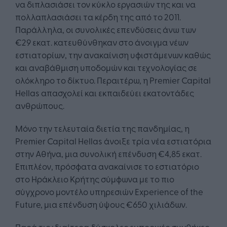
να διπλασιάσει τον κύκλο εργασιών της και να
πολλαπλασιάσει τα κέρδη της από το 2011.
Παράλληλα, οι συνολικές επενδύσεις άνω των
€29 εκατ. κατευθύνθηκαν στο άνοιγμα νέων
εστιατορίων, την ανακαίνιση υφιστάμενων καθώς
και αναβάθμιση υποδομών και τεχνολογίας σε
ολόκληρο το δίκτυο. Περαιτέρω, η Premier Capital
Hellas απασχολεί και εκπαιδεύει εκατοντάδες
ανθρώπους.
Μόνο την τελευταία διετία της πανδημίας, η
Premier Capital Hellas άνοιξε τρία νέα εστιατόρια
στην Αθήνα, μια συνολική επένδυση €4,85 εκατ.
Επιπλέον, πρόσφατα ανακαίνισε το εστιατόριο
στο Ηράκλειο Κρήτης σύμφωνα με το πιο
σύγχρονο μοντέλο υπηρεσιών Experience of the
Future, μια επένδυση ύψους €650 χιλιάδων.
Παρά τις ιδιαίτερα δύσκολες εμπορικές συνθήκες,