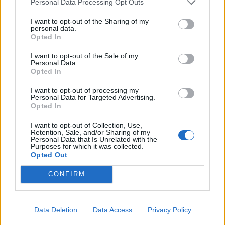
Personal Data Processing Opt Outs
ζουμερό μπιφτέκι βοδινού κρέατος,
τυροκροκέτα με μανιτάρια, τραγανό
I want to opt-out of the Sharing of my
personal data.
κρεμμύδι, πίκλες, φρέσκια τομάτα, μαρούλι
Opted In
iceberg, τυρί και σάλτσα Three Pepper, σε
αφράτο ψωμάκι με σπόρους παπαρούνας.
I want to opt-out of the Sale of my
Personal Data.
Το Anniversary Chicken Burger αποτελείται
Opted In
από τραγανό κοτόπουλο, τυρί, φρέσκια
I want to opt-out of processing my
τομάτα, μαρούλι iceberg και σάλτσα BΒQ με
Personal Data for Targeted Advertising.
κρεμμύδι, σε αφράτο ψωμάκι με σπόρους
Opted In
παπαρούνας.
I want to opt-out of Collection, Use,
Το Anniversary Vegetarian Burger
Retention, Sale, and/or Sharing of my
Personal Data that Is Unrelated with the
αποτελείται από λαχταριστό φυτικό
Purposes for which it was collected.
μπιφτέκι, τυρί, φρέσκια τομάτα, κρεμμύδι,
Opted Out
μαρούλι iceberg, σάλτσα μαγιονέζας και
CONFIRM
ketchup, σε αφράτο ψωμάκι με σπόρους
παπαρούνας.
Data Deletion
Data Access
Privacy Policy