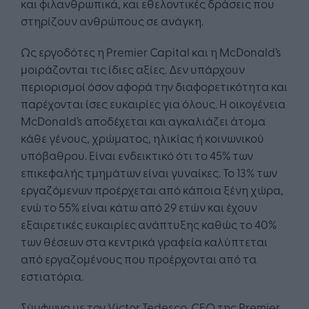
και φιλανθρωπικά, και εθελοντικές δράσεις που
στηρίζουν ανθρώπους σε ανάγκη.
Ως εργοδότες η Premier Capital και η McDonald’s
μοιράζονται τις ίδιες αξίες. Δεν υπάρχουν
περιορισμοί όσον αφορά την διαφορετικότητα και
παρέχονται ίσες ευκαιρίες για όλους. Η οικογένεια
McDonald’s αποδέχεται και αγκαλιάζει άτομα
κάθε γένους, χρώματος, ηλικίας ή κοινωνικού
υπόβαθρου. Είναι ενδεικτικό ότι το 45% των
επικεφαλής τμημάτων είναι γυναίκες. Το 13% των
εργαζόμενων προέρχεται από κάποια ξένη χώρα,
ενώ το 55% είναι κάτω από 29 ετών και έχουν
εξαιρετικές ευκαιρίες ανάπτυξης καθώς το 40%
των θέσεων στα κεντρικά γραφεία καλύπτεται
από εργαζομένους που προέρχονται από τα
εστιατόρια.
Σύμφωνα με τον Victor Tedesco, CEO της Premier