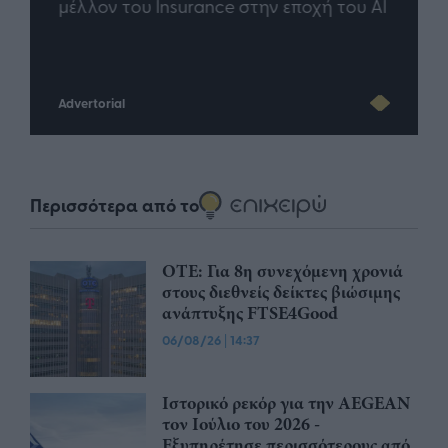
άθε
μέλλον του Insurance στην εποχή του AI
σου 
Advertorial
Περισσότερα από το
ΟΤΕ: Για 8η συνεχόμενη χρονιά
στους διεθνείς δείκτες βιώσιμης
ανάπτυξης FTSE4Good
06/08/26
|
14:37
Ιστορικό ρεκόρ για την AEGEAN
τον Ιούλιο του 2026 -
Εξυπηρέτησε περισσότερους από