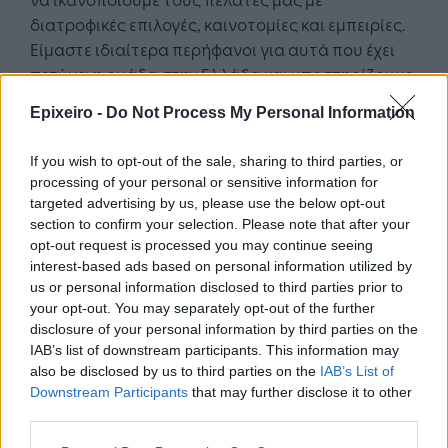
διατροφικές επιλογές, καινοτομίες και εμπειρίες.
Είμαστε ιδιαίτερα περήφανοι για αυτά που έχει
πετύχει η ομάδα στην Ελλάδα και υποστηρίζουμε
τους ανθρώπους μας εδώ να φτάσουν σε
Epixeiro -
Do Not Process My Personal Information
υψηλότερο επίπεδο και να συνεχίσουν στο δρόμο
για την επιτυχία».
If you wish to opt-out of the sale, sharing to third parties, or
processing of your personal or sensitive information for
Για τον εορτασμό της επετείου των 30 χρόνων της
targeted advertising by us, please use the below opt-out
McDonald’s στην Ελλάδα, η McDonald’s
section to confirm your selection. Please note that after your
συνεργάστηκε για μια ακόμα φορά με τον Έλληνα
opt-out request is processed you may continue seeing
σταρ Σάκη Ρουβά με μια επιλογή τριών premium
interest-based ads based on personal information utilized by
us or personal information disclosed to third parties prior to
burgers – τα Anniversary Burgers.
your opt-out. You may separately opt-out of the further
disclosure of your personal information by third parties on the
Τα νέα Anniversary Burgers περιλαμβάνουν τρία
IAB’s list of downstream participants. This information may
μοναδικά burgers που υπόσχονται μια
also be disclosed by us to third parties on the
IAB’s List of
απολαυστική εμπειρία:
Downstream Participants
that may further disclose it to other
third parties.
Το Anniversary Beef Burger αποτελείται από