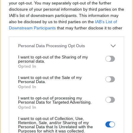
και ισχυρό ανεκτέλεστο
your opt-out. You may separately opt-out of the further
συμβάσεων το πρώτο εξάμηνο
disclosure of your personal information by third parties on the
του 2026
IAB’s list of downstream participants. This information may
also be disclosed by us to third parties on the
IAB’s List of
07/08/26
|
12:09
Downstream Participants
that may further disclose it to other
Apollo Global Management:
third parties.
Εξαγοράζει την EasyJet έναντι 7,7
Personal Data Processing Opt Outs
δισ. δολαρίων - Η δήλωση του Sir
Στέλιου Χατζηιωάννου
I want to opt-out of the Sharing of my
personal data.
06/08/26
|
18:31
Opted In
Σαμοθράκη: Σε λειτουργία η
I want to opt-out of the Sale of my
πλατφόρμα myBusinessSupport
Personal Data.
για το ειδικό πρόγραμμα στήριξης
Opted In
επιχειρήσεων
I want to opt-out of processing my
06/08/26
|
18:07
Personal Data for Targeted Advertising.
Opted In
Ο Όμιλος Qualco επεκτείνει τη
I want to opt-out of Collection, Use,
δραστηριότητά του στην ΑΙ με
Retention, Sale, and/or Sharing of my
την απόκτηση πλειοψηφικού
Personal Data that Is Unrelated with the
Purposes for which it was collected.
ποσοστού στη Multiverse