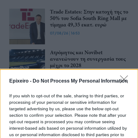
Trade Estates: Στην κατοχή της το
50% του Sofia South Ring Mall με
τίμημα 49,35 εκατ. ευρώ
07/08/26
|
16:53
Ατρόμητος και Novibet
ανανεώνουν τη συνεργασία τους
μέχρι το 2028
07/08/26
|
15:48
Epixeiro -
Do Not Process My Personal Information
Βραβευμένα κρασιά με την
If you wish to opt-out of the sale, sharing to third parties, or
υπογραφή της Lidl Ελλάς
processing of your personal or sensitive information for
07/08/26
|
15:29
targeted advertising by us, please use the below opt-out
section to confirm your selection. Please note that after your
opt-out request is processed you may continue seeing
interest-based ads based on personal information utilized by
CSG: Διψήφια αύξηση εσόδων
us or personal information disclosed to third parties prior to