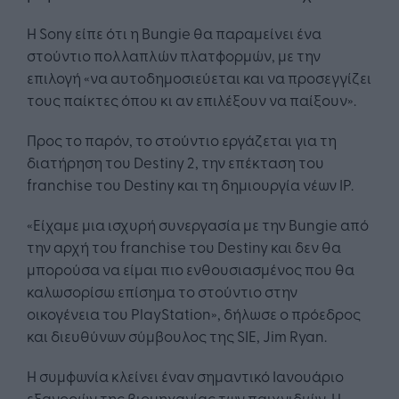
Η Sony είπε ότι η Bungie θα παραμείνει ένα
στούντιο πολλαπλών πλατφορμών, με την
επιλογή «να αυτοδημοσιεύεται και να προσεγγίζει
τους παίκτες όπου κι αν επιλέξουν να παίξουν».
Προς το παρόν, το στούντιο εργάζεται για τη
διατήρηση του Destiny 2, την επέκταση του
franchise του Destiny και τη δημιουργία νέων IP.
«Είχαμε μια ισχυρή συνεργασία με την Bungie από
την αρχή του franchise του Destiny και δεν θα
μπορούσα να είμαι πιο ενθουσιασμένος που θα
καλωσορίσω επίσημα το στούντιο στην
οικογένεια του PlayStation», δήλωσε ο πρόεδρος
και διευθύνων σύμβουλος της SIE, Jim Ryan.
Η συμφωνία κλείνει έναν σημαντικό Ιανουάριο
εξαγορών της βιομηχανίας των παιχνιδιών. Η