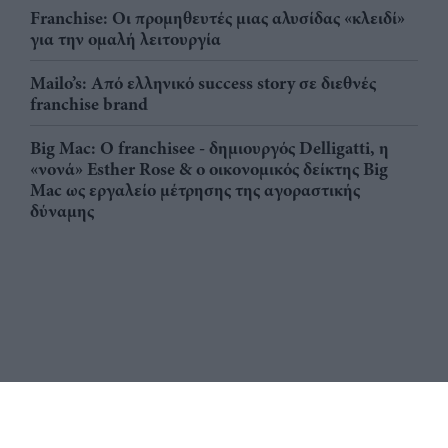
Franchise: Οι προμηθευτές μιας αλυσίδας «κλειδί»
για την ομαλή λειτουργία
Mailo’s: Από ελληνικό success story σε διεθνές
franchise brand
Big Mac: Ο franchisee - δημιουργός Delligatti, η
«νονά» Esther Rose & ο οικονομικός δείκτης Big
Mac ως εργαλείο μέτρησης της αγοραστικής
δύναμης