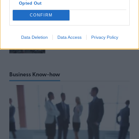
Opted Out
06/08/26
|
17:45
CONFIRM
ΕΥΑΘ: Αποκτά νέες
αρμοδιότητες και επεκτείνεται
στη Χαλκιδική
Data Deletion
Data Access
Privacy Policy
06/08/26
|
17:41
Business Know-how