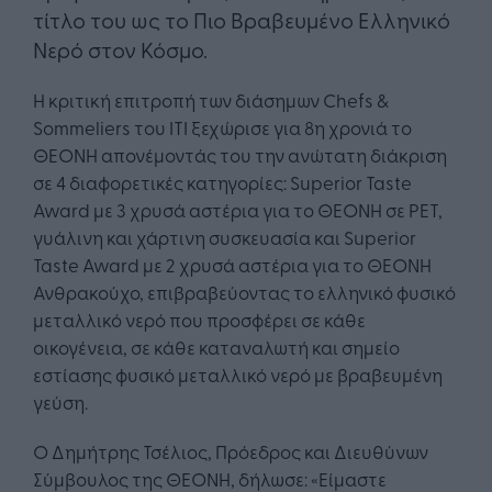
τίτλο του ως το Πιο Βραβευμένο Ελληνικό
Νερό στον Κόσμο.
Η κριτική επιτροπή των διάσημων Chefs &
Sommeliers του ΙΤΙ ξεχώρισε για 8η χρονιά το
ΘΕΟΝΗ απονέμοντάς του την ανώτατη διάκριση
σε 4 διαφορετικές κατηγορίες: Superior Taste
Award με 3 χρυσά αστέρια για το ΘΕΟΝΗ σε PET,
γυάλινη και χάρτινη συσκευασία και Superior
Taste Award με 2 χρυσά αστέρια για το ΘΕΟΝΗ
Ανθρακούχο, επιβραβεύοντας το ελληνικό φυσικό
μεταλλικό νερό που προσφέρει σε κάθε
οικογένεια, σε κάθε καταναλωτή και σημείο
εστίασης φυσικό μεταλλικό νερό με βραβευμένη
γεύση.
Ο Δημήτρης Τσέλιος, Πρόεδρος και Διευθύνων
Σύμβουλος της ΘΕΟΝΗ, δήλωσε: «Είμαστε