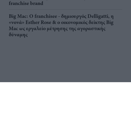
franchise brand
Big Mac: Ο franchisee - δημιουργός Delligatti, η
«νονά» Esther Rose & ο οικονομικός δείκτης Big
Mac ως εργαλείο μέτρησης της αγοραστικής
δύναμης