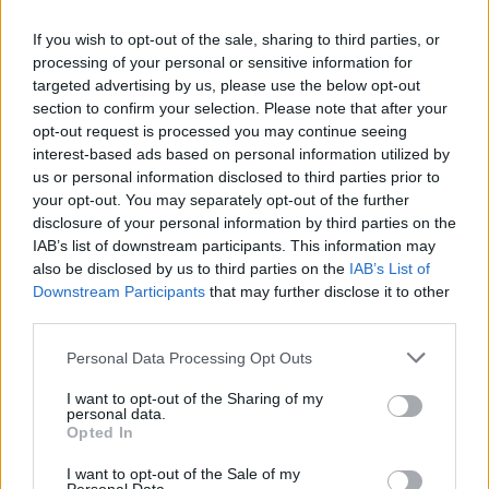
του 2026
07/08/26
|
12:09
If you wish to opt-out of the sale, sharing to third parties, or
processing of your personal or sensitive information for
Apollo Global Management:
targeted advertising by us, please use the below opt-out
Εξαγοράζει την EasyJet έναντι 7,7
section to confirm your selection. Please note that after your
δισ. δολαρίων - Η δήλωση του Sir
opt-out request is processed you may continue seeing
Στέλιου Χατζηιωάννου
interest-based ads based on personal information utilized by
us or personal information disclosed to third parties prior to
06/08/26
|
18:31
your opt-out. You may separately opt-out of the further
disclosure of your personal information by third parties on the
Σαμοθράκη: Σε λειτουργία η
IAB’s list of downstream participants. This information may
πλατφόρμα myBusinessSupport
also be disclosed by us to third parties on the
IAB’s List of
για το ειδικό πρόγραμμα στήριξης
Downstream Participants
that may further disclose it to other
επιχειρήσεων
third parties.
06/08/26
|
18:07
Personal Data Processing Opt Outs
Ο Όμιλος Qualco επεκτείνει τη
δραστηριότητά του στην ΑΙ με
I want to opt-out of the Sharing of my
personal data.
την απόκτηση πλειοψηφικού
Opted In
ποσοστού στη Multiverse
06/08/26
|
17:45
I want to opt-out of the Sale of my