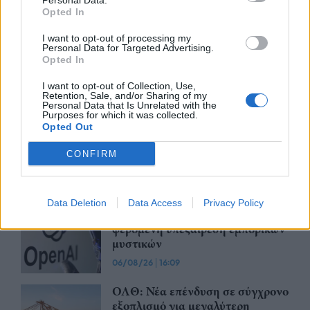
Personal Data.
Opted In
ΕΥΑΘ: Αποκτά νέες
αρμοδιότητες και επεκτείνεται
I want to opt-out of processing my
στη Χαλκιδική
Personal Data for Targeted Advertising.
Opted In
06/08/26
|
17:41
I want to opt-out of Collection, Use,
Retention, Sale, and/or Sharing of my
Personal Data that Is Unrelated with the
Συναγερμός από τον ΕΦΕΤ –
Purposes for which it was collected.
Ανακαλεί καραμέλες-ζελεδάκια
Opted Out
με THC και CBD
CONFIRM
06/08/26
|
16:18
Apple: Προσφεύγει στη
Data Deletion
Data Access
Privacy Policy
Δικαιοσύνη κατά της OpenAI για
φερόμενη υπεξαίρεση εμπορικών
μυστικών
06/08/26
|
16:09
ΟΛΘ: Νέα επένδυση σε σύγχρονο
εξοπλισμό για μεγαλύτερη