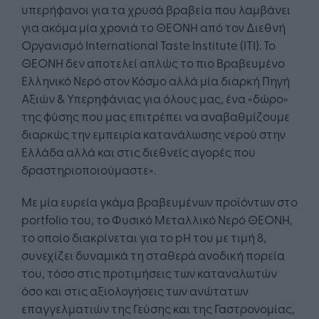
υπερήφανοι για τα χρυσά βραβεία που λαμβάνει
για ακόμα μία χρονιά το ΘΕΟΝΗ από τον Διεθνή
Οργανισμό International Taste Institute (ΙΤΙ). To
ΘΕΟΝΗ δεν αποτελεί απλώς το πιο Βραβευμένο
Ελληνικό Νερό στον Κόσμο αλλά μία διαρκή Πηγή
Αξιών & Υπερηφάνιας για όλους μας, ένα «δώρο»
της φύσης που μας επιτρέπει να αναβαθμίζουμε
διαρκώς την εμπειρία κατανάλωσης νερού στην
Ελλάδα αλλά και στις διεθνείς αγορές που
δραστηριοποιούμαστε».
Με μία ευρεία γκάμα βραβευμένων προϊόντων στο
portfolio του, το Φυσικό Μεταλλικό Νερό ΘΕΟΝΗ,
το οποίο διακρίνεται για το pH του με τιμή 8,
συνεχίζει δυναμικά τη σταθερά ανοδική πορεία
του, τόσο στις προτιμήσεις των καταναλωτών
όσο και στις αξιολογήσεις των ανώτατων
επαγγελματιών της Γεύσης και της Γαστρονομίας,