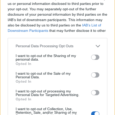
us or personal information disclosed to third parties prior to
your opt-out. You may separately opt-out of the further
disclosure of your personal information by third parties on the
Περισσότερα από το
IAB’s list of downstream participants. This information may
also be disclosed by us to third parties on the
IAB’s List of
Downstream Participants
that may further disclose it to other
Trade Estates: Στην κατοχή της το
third parties.
50% του Sofia South Ring Mall με
Personal Data Processing Opt Outs
τίμημα 49,35 εκατ. ευρώ
07/08/26
|
16:53
I want to opt-out of the Sharing of my
personal data.
Opted In
Ατρόμητος και Novibet
I want to opt-out of the Sale of my
ανανεώνουν τη συνεργασία τους
Personal Data.
μέχρι το 2028
Opted In
07/08/26
|
15:48
I want to opt-out of processing my
Personal Data for Targeted Advertising.
Opted In
Βραβευμένα κρασιά με την
υπογραφή της Lidl Ελλάς
I want to opt-out of Collection, Use,
Retention, Sale, and/or Sharing of my