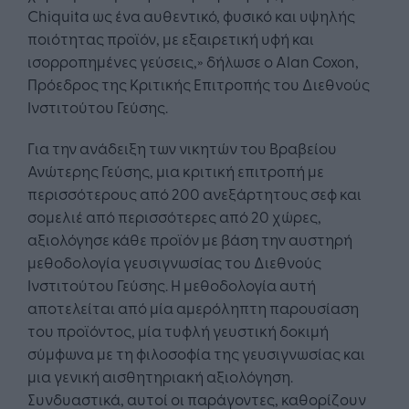
Chiquita ως ένα αυθεντικό, φυσικό και υψηλής
ποιότητας προϊόν, με εξαιρετική υφή και
ισορροπημένες γεύσεις,» δήλωσε ο Alan Coxon,
Πρόεδρος της Κριτικής Επιτροπής του Διεθνούς
Ινστιτούτου Γεύσης.
Για την ανάδειξη των νικητών του Βραβείου
Ανώτερης Γεύσης, μια κριτική επιτροπή με
περισσότερους από 200 ανεξάρτητους σεφ και
σομελιέ από περισσότερες από 20 χώρες,
αξιολόγησε κάθε προϊόν με βάση την αυστηρή
μεθοδολογία γευσιγνωσίας του Διεθνούς
Ινστιτούτου Γεύσης. Η μεθοδολογία αυτή
αποτελείται από μία αμερόληπτη παρουσίαση
του προϊόντος, μία τυφλή γευστική δοκιμή
σύμφωνα με τη φιλοσοφία της γευσιγνωσίας και
μια γενική αισθητηριακή αξιολόγηση.
Συνδυαστικά, αυτοί οι παράγοντες, καθορίζουν