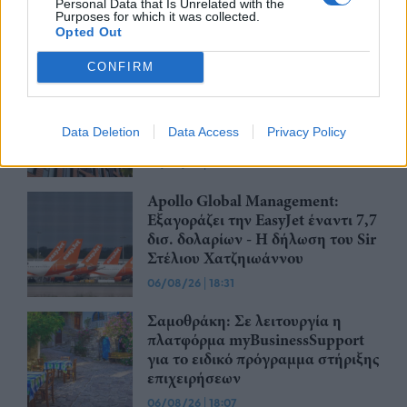
Personal Data that Is Unrelated with the
07/08/26
|
15:29
Purposes for which it was collected.
Opted Out
CONFIRM
CSG: Διψήφια αύξηση εσόδων
και ισχυρό ανεκτέλεστο
συμβάσεων το πρώτο εξάμηνο
Data Deletion
Data Access
Privacy Policy
του 2026
07/08/26
|
12:09
Apollo Global Management:
Εξαγοράζει την EasyJet έναντι 7,7
δισ. δολαρίων - Η δήλωση του Sir
Στέλιου Χατζηιωάννου
06/08/26
|
18:31
Σαμοθράκη: Σε λειτουργία η
πλατφόρμα myBusinessSupport
για το ειδικό πρόγραμμα στήριξης
επιχειρήσεων
06/08/26
|
18:07