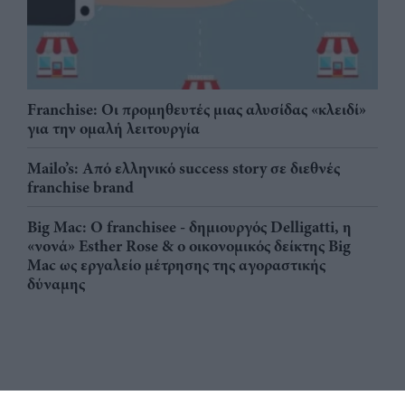
Franchise: Οι προμηθευτές μιας αλυσίδας «κλειδί»
για την ομαλή λειτουργία
Mailo’s: Από ελληνικό success story σε διεθνές
franchise brand
Big Mac: Ο franchisee - δημιουργός Delligatti, η
«νονά» Esther Rose & ο οικονομικός δείκτης Big
Mac ως εργαλείο μέτρησης της αγοραστικής
δύναμης