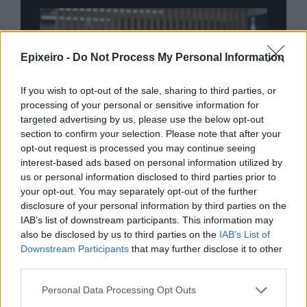
Epixeiro -
Do Not Process My Personal Information
If you wish to opt-out of the sale, sharing to third parties, or
processing of your personal or sensitive information for
targeted advertising by us, please use the below opt-out
section to confirm your selection. Please note that after your
opt-out request is processed you may continue seeing
interest-based ads based on personal information utilized by
us or personal information disclosed to third parties prior to
your opt-out. You may separately opt-out of the further
disclosure of your personal information by third parties on the
IAB’s list of downstream participants. This information may
also be disclosed by us to third parties on the
IAB’s List of
nd.gr
TP Greece: Πώς διαμορφώνεται το
Η ομ
Downstream Participants
that may further disclose it to other
άθε
μέλλον του Insurance στην εποχή του AI
σου 
third parties.
Personal Data Processing Opt Outs