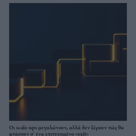
Οι scale-ups μεγαλώνουν, αλλά δεν ξέρουν πώς θα
φτάσουν σ' ένα επιτυχημένο «exit»