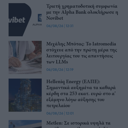
Τριετή χρηματοδοτική συμφωνία
με την Alpha Bank ολοκλήρωσε η
Novibet
06/08/26
|
12:31
Μιχάλης Μπότας: Το Iatromedia
στόχευε από την πρώτη μέρα της
λειτουργίας του τις απαντήσεις
των LLMs
06/08/26
|
12:19
Helleniq Energy (ΕΛΠΕ):
Σημαντικά αυξημένα τα καθαρά
κέρδη στα 253 εκατ. ευρώ στο α'
εξάμηνο λόγω αύξησης του
πετρελαίου
06/08/26
|
12:01
Μetlen: Σε ιστορικά υψηλά τα