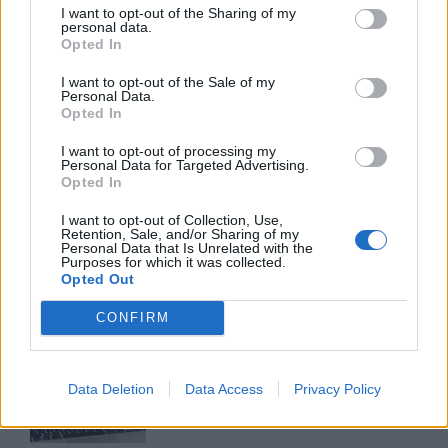
I want to opt-out of the Sharing of my
personal data.
Advertorial
Opted In
I want to opt-out of the Sale of my
Personal Data.
Opted In
Περισσότερα από το
I want to opt-out of processing my
Personal Data for Targeted Advertising.
Opted In
O Ιούλιος 2026 επανέφερε τα
I want to opt-out of Collection, Use,
μεγέθη του Ομίλου JUMBO στο
Retention, Sale, and/or Sharing of my
πλαίσιο των αρχικών σχεδιασμών
Personal Data that Is Unrelated with the
Purposes for which it was collected.
της διοίκησης
Opted Out
06/08/26
|
13:59
CONFIRM
Σε 27 χώρες της Ευρωπαϊκής
Ένωσης επεκτείνει τη
δραστηριότητά της η Vendora
Data Deletion
Data Access
Privacy Policy
06/08/26
|
13:38