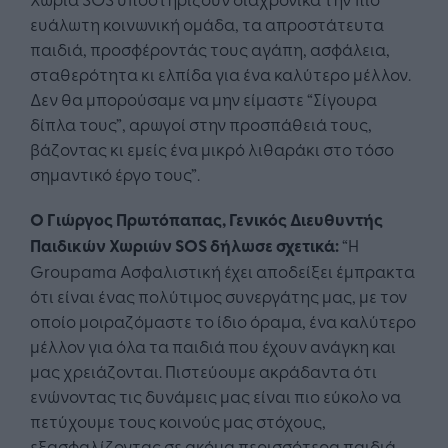
ευάλωτη κοινωνική ομάδα, τα απροστάτευτα
παιδιά, προσφέροντάς τους αγάπη, ασφάλεια,
σταθερότητα κι ελπίδα για ένα καλύτερο μέλλον.
Δεν θα μπορούσαμε να μην είμαστε “Σίγουρα
δίπλα τους”, αρωγοί στην προσπάθειά τους,
βάζοντας κι εμείς ένα μικρό λιθαράκι στο τόσο
σημαντικό έργο τους”.
Ο Γιώργος Πρωτόπαπας, Γενικός Διευθυντής
Παιδικών Χωριών SOS δήλωσε σχετικά:
“Η
Groupama Ασφαλιστική έχει αποδείξει έμπρακτα
ότι είναι ένας πολύτιμος συνεργάτης μας, με τον
οποίο μοιραζόμαστε το ίδιο όραμα, ένα καλύτερο
μέλλον για όλα τα παιδιά που έχουν ανάγκη και
μας χρειάζονται. Πιστεύουμε ακράδαντα ότι
ενώνοντας τις δυνάμεις μας είναι πιο εύκολο να
πετύχουμε τους κοινούς μας στόχους,
εξασφαλίζοντας σε ακόμα περισσότερα παιδιά