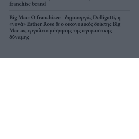
franchise brand
Big Mac: Ο franchisee - δημιουργός Delligatti, η
«νονά» Esther Rose & ο οικονομικός δείκτης Big
Mac ως εργαλείο μέτρησης της αγοραστικής
δύναμης