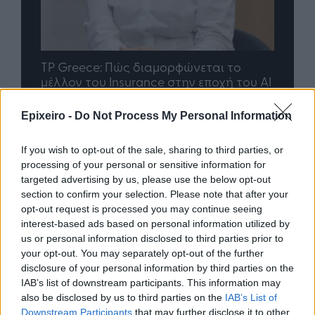
nd.gr
TP Greece: Πώς διαμορφώνεται το
Η ομ
άθε
μέλλον του Insurance στην εποχή του AI
σου 
Epixeiro -
Do Not Process My Personal Information
Advertorial
If you wish to opt-out of the sale, sharing to third parties, or
processing of your personal or sensitive information for
targeted advertising by us, please use the below opt-out
section to confirm your selection. Please note that after your
opt-out request is processed you may continue seeing
Περισσότερα από το
interest-based ads based on personal information utilized by
us or personal information disclosed to third parties prior to
your opt-out. You may separately opt-out of the further
Συναγερμός από τον ΕΦΕΤ –
disclosure of your personal information by third parties on the
Ανακαλεί καραμέλες-ζελεδάκια
IAB’s list of downstream participants. This information may
με THC και CBD
also be disclosed by us to third parties on the
IAB’s List of
Downstream Participants
that may further disclose it to other