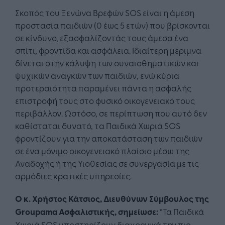
Σκοπός του Ξενώνα Βρεφών SOS είναι η άμεση
προστασία παιδιών (0 έως 5 ετών) που βρίσκονται
σε κίνδυνο, εξασφαλίζοντάς τους άμεσα ένα
σπίτι, φροντίδα και ασφάλεια. Ιδιαίτερη μέριμνα
δίνεται στην κάλυψη των συναισθηματικών και
ψυχικών αναγκών των παιδιών, ενώ κύρια
προτεραιότητα παραμένει πάντα η ασφαλής
επιστροφή τους στο φυσικό οικογενειακό τους
περιβάλλον. Ωστόσο, σε περίπτωση που αυτό δεν
καθίσταται δυνατό, τα Παιδικά Χωριά SOS
φροντίζουν για την αποκατάσταση των παιδιών
σε ένα μόνιμο οικογενειακό πλαίσιο μέσω της
Αναδοχής ή της Υιοθεσίας σε συνεργασία με τις
αρμόδιες κρατικές υπηρεσίες.
Ο κ. Χρήστος Κάτσιος, Διευθύνων Σύμβουλος της
Groupama Ασφαλιστικής, σημείωσε:
“Τα Παιδικά
Χωριά SOS υποστηρίζουν διαχρονικά την πιο