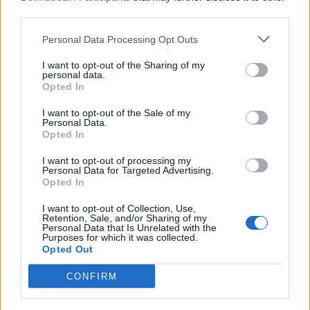
06/08/26
|
16:18
third parties.
Personal Data Processing Opt Outs
Apple: Προσφεύγει στη
Δικαιοσύνη κατά της OpenAI για
I want to opt-out of the Sharing of my
φερόμενη υπεξαίρεση εμπορικών
personal data.
μυστικών
Opted In
06/08/26
|
16:09
I want to opt-out of the Sale of my
Personal Data.
ΟΛΘ: Νέα επένδυση σε σύγχρονο
Opted In
εξοπλισμό για μεγαλύτερη
I want to opt-out of processing my
αποδοτικότητα και
Personal Data for Targeted Advertising.
αναβαθμισμένες υπηρεσίες
Opted In
06/08/26
|
15:06
I want to opt-out of Collection, Use,
Retention, Sale, and/or Sharing of my
ΟΤΕ: Για 8η συνεχόμενη χρονιά
Personal Data that Is Unrelated with the
Purposes for which it was collected.
στους διεθνείς δείκτες βιώσιμης
Opted Out
ανάπτυξης FTSE4Good
06/08/26
|
14:37
CONFIRM